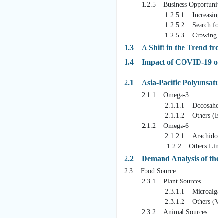
1.2.5 Business Opportunit
1.2.5.1 Increasing Age
1.2.5.2 Search for Inno
1.2.5.3 Growing Market fo
1.3 A Shift in the Trend f
1.4 Impact of COVID-19 on 
2.1 Asia-Pacific Polyunsat
2.1.1 Omega-3
2.1.1.1 Docosahexaenoi
2.1.1.2 Others (Eicosapenta
2.1.2 Omega-6
2.1.2.1 Arachidonic Fa
.1.2.2 Others Linoleic Fat
2.2 Demand Analysis of the
2.3 Food Source
2.3.1 Plant Sources
2.3.1.1 Microalga
2.3.1.2 Others (Vegeta
2.3.2 Animal Sources