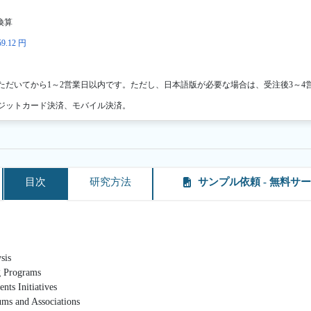
換算
9.12 円
ただいてから1～2営業日以内です。ただし、日本語版が必要な場合は、受注後3～4
ジットカード決済、モバイル決済。
目次
研究方法
サンプル依頼 - 無料サ
sis
Programs
nitiatives
d Associations