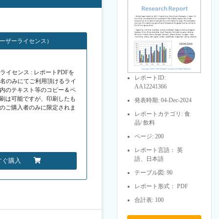
ユーザーライセンス）
イセンス : レポートPDFを
レポートID:
１名のみにてご利用頂けるライ
AA12241366
F内のテキスト等のコピー＆ペ
印刷は可能ですが、印刷したも
発表時期: 04-Dec-2024
Fのご購入者のみに限定されま
レポートカテゴリ: 食
品/ 飲料
ページ: 200
レポート言語： 英
語、日本語
すぐ購入
テーブル図: 90
レポート形式： PDF
合計表: 100