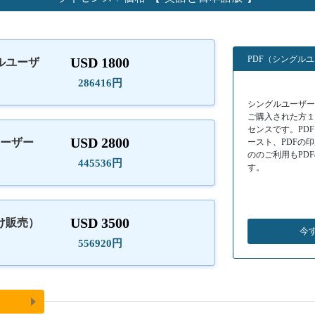
PDF（シングル
USD 1800
ルユーザ
）
286416円
シングルユーザーラ
ご購入された方
センスです。PD
USD 2800
ユーザー
ースト、PDFの
ののご利用もPD
445536円
す。
USD 3500
け販売）
今
556920円