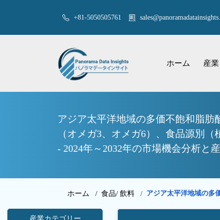
+81-5050505761
sales@panoramadatainsights.
ホーム
産業
アジア太平洋地域の多価不飽和脂肪酸
（オメガ3、オメガ6）、食品源別
- 2024年～2032年の市場機会分析と
ホーム /
食品/ 飲料
アジア太平洋地域の多
/
産業カテゴリー