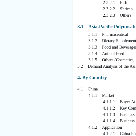
2.3.2.1 Fish
2.3.2.2 Shrimp
2.3.2.3 Others
3.1 Asia-Pacific Polyunsat
3.1.1 Pharmaceutical
3.1.2 Dietary Supplement
3.1.3 Food and Beverage
3.1.4 Animal Feed
3.1.5 Others (Cosmetics, e
3.2 Demand Analysis of the Asia
4. By Country
4.1 China
4.1.1 Market
4.1.1.1 Buyer Attri
4.1.1.2 Key Companies 
4.1.1.3 Business Cha
4.1.1.4 Business Dr
4.1.2 Application
4.1.2.1 China Polyunsatura