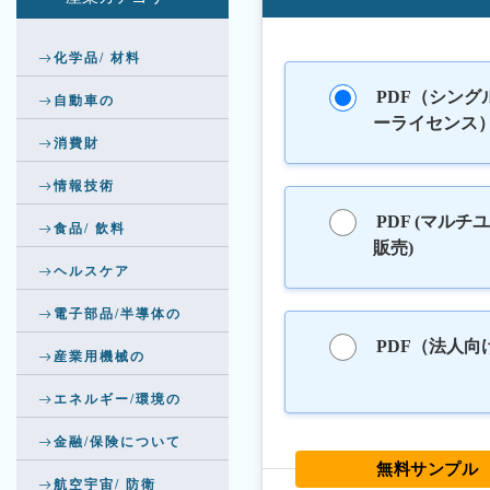
化学品/ 材料
PDF（シング
自動車の
ーライセンス
消費財
情報技術
PDF (マルチ
食品/ 飲料
販売)
ヘルスケア
電子部品/半導体の
PDF（法人向
産業用機械の
エネルギー/環境の
金融/保険について
無料サンプル
航空宇宙/ 防衛