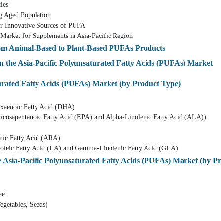
ies
d Population
vative Sources of PUFA
r Supplements in Asia-Pacific Region
rom Animal-Based to Plant-Based PUFAs Products
the Asia-Pacific Polyunsaturated Fatty Acids (PUFAs) Market
urated Fatty Acids (PUFAs) Market (by Product Type)
c Fatty Acid (DHA)
noic Fatty Acid (EPA) and Alpha-Linolenic Fatty Acid (ALA))
tty Acid (ARA)
ty Acid (LA) and Gamma-Linolenic Fatty Acid (GLA)
 Asia-Pacific Polyunsaturated Fatty Acids (PUFAs) Market (by P
e
bles, Seeds)