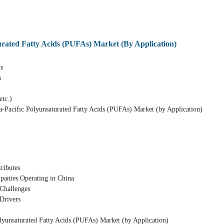
urated Fatty Acids (PUFAs) Market (By Application)
s
s
tc.)
-Pacific Polyunsaturated Fatty Acids (PUFAs) Market (by Application)
butes
Operating in China
llenges
ivers
ted Fatty Acids (PUFAs) Market (by Application)