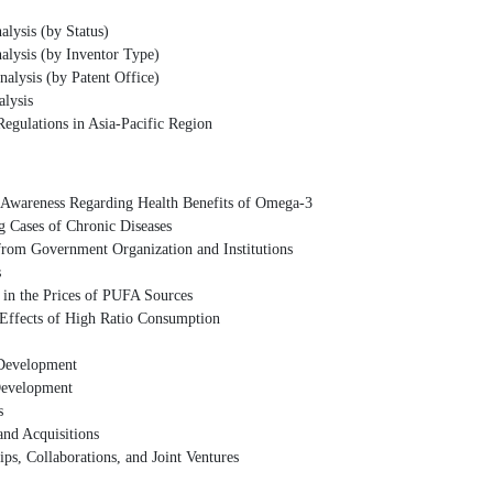
 (by Status)
 (by Inventor Type)
 (by Patent Office)
ysis
tions in Asia-Pacific Region
 Regarding Health Benefits of Omega-3
 of Chronic Diseases
rnment Organization and Institutions
s
 Prices of PUFA Sources
of High Ratio Consumption
elopment
lopment
s
cquisitions
aborations, and Joint Ventures