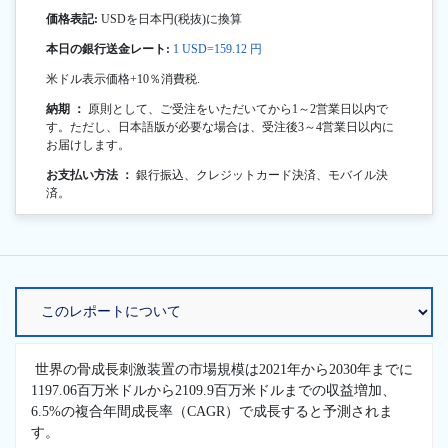
価格表記:
USDを日本円(税抜)に換算
本日の銀行送金レート:
1 USD=159.12 円
米ドル表示価格+10％消費税.
納期 ：
原則として、ご受注をいただいてから1～2営業日以内で
す。ただし、日本語版が必要な場合は、受注後3～4営業日以内に
お届けします。
お支払い方法 ：
銀行振込、クレジットカード決済、モバイル決
済。
世界の骨成長刺激装置の市場規模は2021年から2030年までに
1197.06百万米ドルから2109.9百万米ドルまでの収益増加、
6.5%の複合年間成長率（CAGR）で成長すると予測されま
す。