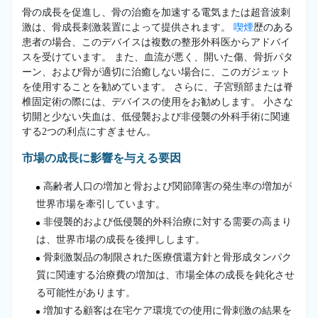
骨の成長を促進し、骨の治癒を加速する電気または超音波刺
激は、骨成長刺激装置によって提供されます。
喫煙
歴のある
患者の場合、このデバイスは複数の整形外科医からアドバイ
スを受けています。 また、血流が悪く、開いた傷、骨折パタ
ーン、および骨が適切に治癒しない場合に、このガジェット
を使用することを勧めています。 さらに、子宮頸部または脊
椎固定術の際には、デバイスの使用をお勧めします。 小さな
切開と少ない失血は、低侵襲および非侵襲の外科手術に関連
する2つの利点にすぎません。
市場の成長に影響を与える要因
高齢者人口の増加と骨および関節障害の発生率の増加が
世界市場を牽引しています。
非侵襲的および低侵襲的外科治療に対する需要の高まり
は、世界市場の成長を後押しします。
骨刺激製品の制限された医療償還方針と骨形成タンパク
質に関連する治療費の増加は、市場全体の成長を鈍化させ
る可能性があります。
増加する顧客は在宅ケア環境での使用に骨刺激の結果を