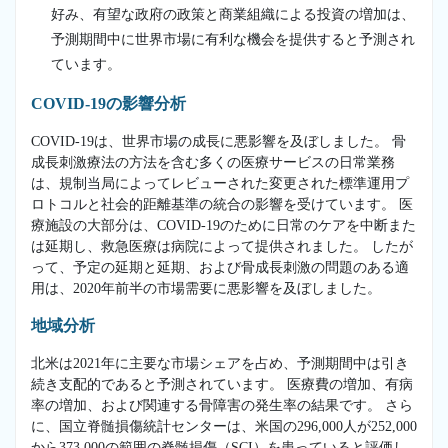
好み、有望な政府の政策と商業組織による投資の増加は、
予測期間中に世界市場に有利な機会を提供すると予測され
ています。
COVID-19の影響分析
COVID-19は、世界市場の成長に悪影響を及ぼしました。 骨
成長刺激療法の方法を含む多くの医療サービスの日常業務
は、規制当局によってレビューされた変更された標準運用プ
ロトコルと社会的距離基準の統合の影響を受けています。 医
療施設の大部分は、COVID-19のために日常のケアを中断また
は延期し、救急医療は病院によって提供されました。 したが
って、予定の延期と延期、および骨成長刺激の問題のある適
用は、2020年前半の市場需要に悪影響を及ぼしました。
地域分析
北米は2021年に主要な市場シェアを占め、予測期間中は引き
続き支配的であると予測されています。 医療費の増加、有病
率の増加、および関連する骨障害の発生率の結果です。 さら
に、国立脊髄損傷統計センターは、米国の296,000人が252,000
から373,000の範囲の脊髄損傷（SCI）を患っていると評価し