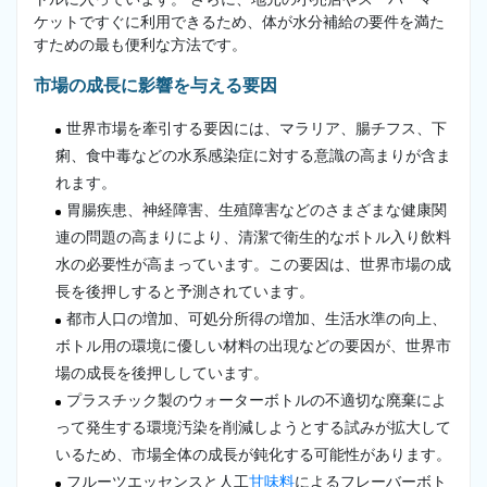
ケットですぐに利用できるため、体が水分補給の要件を満た
すための最も便利な方法です。
市場の成長に影響を与える要因
世界市場を牽引する要因には、マラリア、腸チフス、下
痢、食中毒などの水系感染症に対する意識の高まりが含ま
れます。
胃腸疾患、神経障害、生殖障害などのさまざまな健康関
連の問題の高まりにより、清潔で衛生的なボトル入り飲料
水の必要性が高まっています。この要因は、世界市場の成
長を後押しすると予測されています。
都市人口の増加、可処分所得の増加、生活水準の向上、
ボトル用の環境に優しい材料の出現などの要因が、世界市
場の成長を後押ししています。
プラスチック製のウォーターボトルの不適切な廃棄によ
って発生する環境汚染を削減しようとする試みが拡大して
いるため、市場全体の成長が鈍化する可能性があります。
フルーツエッセンスと人工
甘味料
によるフレーバーボト