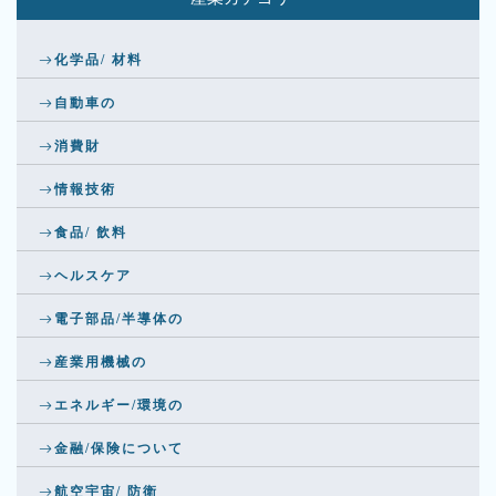
化学品/ 材料
自動車の
消費財
情報技術
食品/ 飲料
ヘルスケア
電子部品/半導体の
産業用機械の
エネルギー/環境の
金融/保険について
航空宇宙/ 防衛