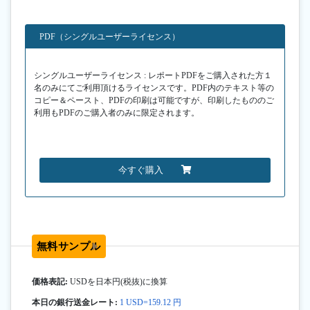
PDF（シングルユーザーライセンス）
シングルユーザーライセンス : レポートPDFをご購入された方１
名のみにてご利用頂けるライセンスです。PDF内のテキスト等の
コピー＆ペースト、PDFの印刷は可能ですが、印刷したもののご
利用もPDFのご購入者のみに限定されます。
今すぐ購入
無料サンプル
価格表記:
USDを日本円(税抜)に換算
本日の銀行送金レート:
1 USD=159.12 円