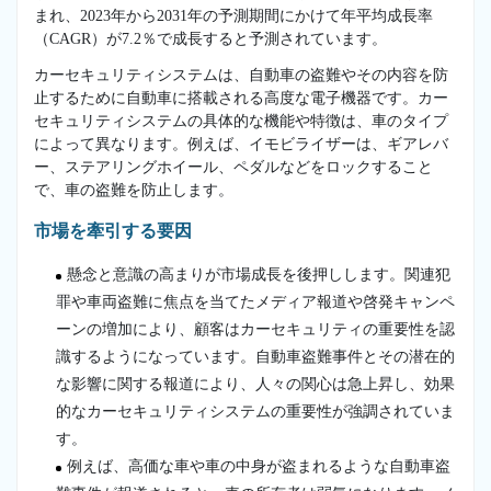
まれ、2023年から2031年の予測期間にかけて年平均成長率
（CAGR）が7.2％で成長すると予測されています。
カーセキュリティシステムは、自動車の盗難やその内容を防
止するために自動車に搭載される高度な電子機器です。カー
セキュリティシステムの具体的な機能や特徴は、車のタイプ
によって異なります。例えば、イモビライザーは、ギアレバ
ー、ステアリングホイール、ペダルなどをロックすること
で、車の盗難を防止します。
市場を牽引する要因
懸念と意識の高まりが市場成長を後押しします。関連犯
罪や車両盗難に焦点を当てたメディア報道や啓発キャンペ
ーンの増加により、顧客はカーセキュリティの重要性を認
識するようになっています。自動車盗難事件とその潜在的
な影響に関する報道により、人々の関心は急上昇し、効果
的なカーセキュリティシステムの重要性が強調されていま
す。
例えば、高価な車や車の中身が盗まれるような自動車盗