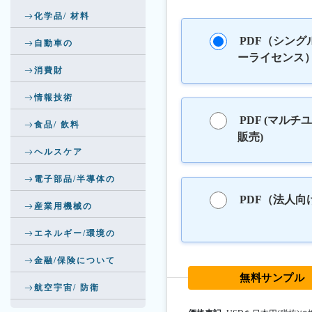
化学品/ 材料
PDF（シング
自動車の
ーライセンス
消費財
情報技術
PDF (マルチ
食品/ 飲料
販売)
ヘルスケア
電子部品/半導体の
PDF（法人向
産業用機械の
エネルギー/環境の
金融/保険について
無料サンプル
航空宇宙/ 防衛