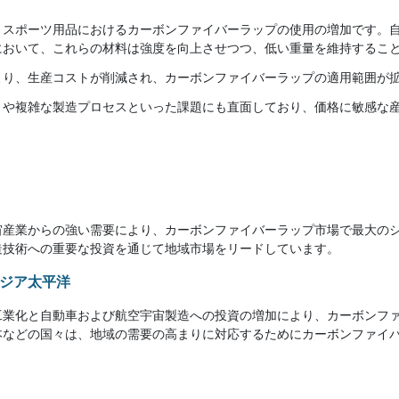
、スポーツ用品におけるカーボンファイバーラップの使用の増加です。
において、これらの材料は強度を向上させつつ、低い重量を維持するこ
より、生産コストが削減され、カーボンファイバーラップの適用範囲が
さや複雑な製造プロセスといった課題にも直面しており、価格に敏感な
宙産業からの強い需要により、カーボンファイバーラップ市場で最大の
造技術への重要な投資を通じて地域市場をリードしています。
アジア太平洋
工業化と自動車および航空宇宙製造への投資の増加により、カーボンフ
本などの国々は、地域の需要の高まりに対応するためにカーボンファイ