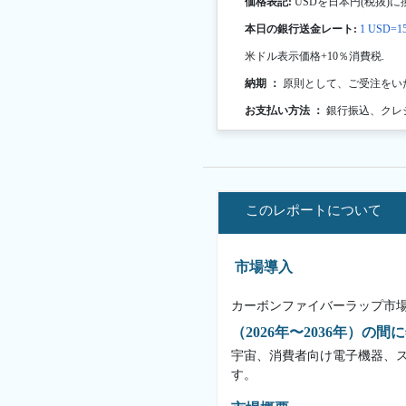
価格表記:
USDを日本円(税抜)に
本日の銀行送金レート:
1 USD=15
米ドル表示価格+10％消費税.
納期 ：
原則として、ご受注をい
お支払い方法 ：
銀行振込、クレ
このレポートについて
市場導入
カーボンファイバーラップ市
（2026年〜2036年）の間
宇宙、消費者向け電子機器、
す。