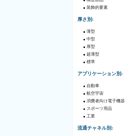
装飾的要素
厚さ別:
薄型
中型
厚型
超薄型
標準
アプリケーション別:
自動車
航空宇宙
消費者向け電子機器
スポーツ用品
工業
流通チャネル別: