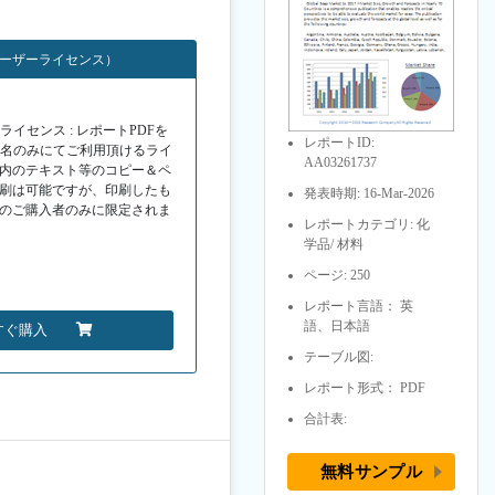
ユーザーライセンス）
イセンス : レポートPDFを
レポートID:
１名のみにてご利用頂けるライ
AA03261737
F内のテキスト等のコピー＆ペ
印刷は可能ですが、印刷したも
発表時期: 16-Mar-2026
Fのご購入者のみに限定されま
レポートカテゴリ: 化
学品/ 材料
ページ: 250
レポート言語： 英
語、日本語
すぐ購入
テーブル図:
レポート形式： PDF
合計表:
無料サンプル