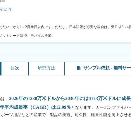
換算
9.12 円
ただいてから1～2営業日以内です。ただし、日本語版が必要な場合は、受注後3～4
ジットカード決済、モバイル決済。
目次
研究方法
サンプル依頼 - 無料サ
2026年の1230万米ドルから2036年には4173万米ドル
場は、
に年平均成長率（CAGR）は12.99％
となります。カーボンファイバ
スポーツ用品などの産業で、製品の美観、耐久性、軽量性能を向上させ