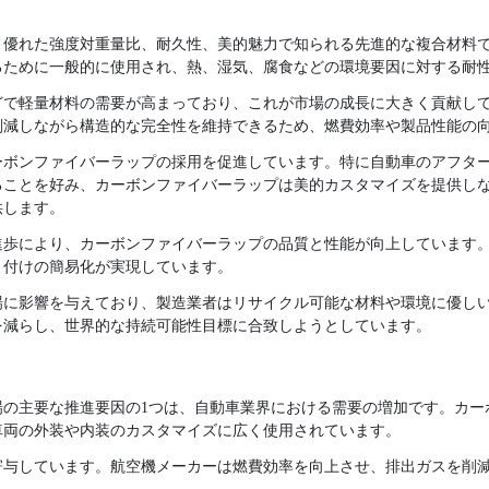
、優れた強度対重量比、耐久性、美的魅力で知られる先進的な複合材料
るために一般的に使用され、熱、湿気、腐食などの環境要因に対する耐
どで軽量材料の需要が高まっており、これが市場の成長に大きく貢献し
削減しながら構造的な完全性を維持できるため、燃費効率や製品性能の
ーボンファイバーラップの採用を促進しています。特に自動車のアフタ
ることを好み、カーボンファイバーラップは美的カスタマイズを提供し
供します。
進歩により、カーボンファイバーラップの品質と性能が向上しています
り付けの簡易化が実現しています。
場に影響を与えており、製造業者はリサイクル可能な材料や環境に優し
を減らし、世界的な持続可能性目標に合致しようとしています。
場の主要な推進要因の1つは、自動車業界における需要の増加です。カー
車両の外装や内装のカスタマイズに広く使用されています。
寄与しています。航空機メーカーは燃費効率を向上させ、排出ガスを削