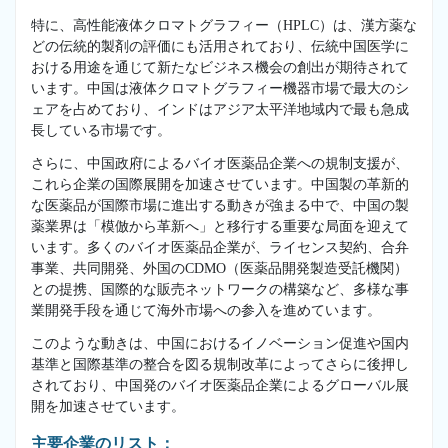
特に、高性能液体クロマトグラフィー（HPLC）は、漢方薬な
どの伝統的製剤の評価にも活用されており、伝統中国医学に
おける用途を通じて新たなビジネス機会の創出が期待されて
います。中国は液体クロマトグラフィー機器市場で最大のシ
ェアを占めており、インドはアジア太平洋地域内で最も急成
長している市場です。
さらに、中国政府によるバイオ医薬品企業への規制支援が、
これら企業の国際展開を加速させています。中国製の革新的
な医薬品が国際市場に進出する動きが強まる中で、中国の製
薬業界は「模倣から革新へ」と移行する重要な局面を迎えて
います。多くのバイオ医薬品企業が、ライセンス契約、合弁
事業、共同開発、外国のCDMO（医薬品開発製造受託機関）
との提携、国際的な販売ネットワークの構築など、多様な事
業開発手段を通じて海外市場への参入を進めています。
このような動きは、中国におけるイノベーション促進や国内
基準と国際基準の整合を図る規制改革によってさらに後押し
されており、中国発のバイオ医薬品企業によるグローバル展
開を加速させています。
主要企業のリスト：