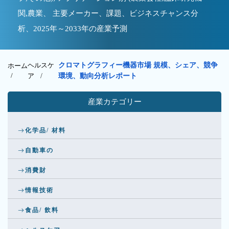
関,農業、 主要メーカー、課題、ビジネスチャンス分
析、2025年～2033年の産業予測
ヘルスケ
クロマトグラフィー機器市場 規模、シェア、競争
ホーム
/
ア
/
環境、動向分析レポート
産業カテゴリー
化学品/ 材料
自動車の
消費財
情報技術
食品/ 飲料