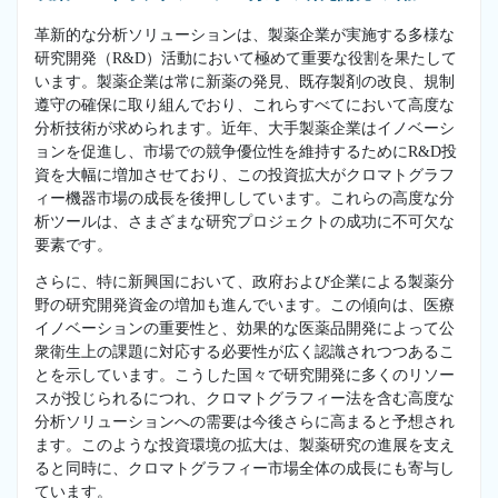
革新的な分析ソリューションは、製薬企業が実施する多様な
研究開発（R&D）活動において極めて重要な役割を果たして
います。製薬企業は常に新薬の発見、既存製剤の改良、規制
遵守の確保に取り組んでおり、これらすべてにおいて高度な
分析技術が求められます。近年、大手製薬企業はイノベーシ
ョンを促進し、市場での競争優位性を維持するためにR&D投
資を大幅に増加させており、この投資拡大がクロマトグラフ
ィー機器市場の成長を後押ししています。これらの高度な分
析ツールは、さまざまな研究プロジェクトの成功に不可欠な
要素です。
さらに、特に新興国において、政府および企業による製薬分
野の研究開発資金の増加も進んでいます。この傾向は、医療
イノベーションの重要性と、効果的な医薬品開発によって公
衆衛生上の課題に対応する必要性が広く認識されつつあるこ
とを示しています。こうした国々で研究開発に多くのリソー
スが投じられるにつれ、クロマトグラフィー法を含む高度な
分析ソリューションへの需要は今後さらに高まると予想され
ます。このような投資環境の拡大は、製薬研究の進展を支え
ると同時に、クロマトグラフィー市場全体の成長にも寄与し
ています。