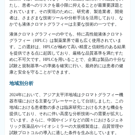
たし、患者へのリスクを最小限に抑えることが最重要課題と
されています。その実現のために、研究者、製造業者、開発
者は、さまざまな技術ツールや分析手法を活用しており、な
かでも液体クロマトグラフィーは主要な技術の一つです。
液体クロマトグラフィーの中でも、特に高性能液体クロマト
グラフィー（HPLC）は製薬業界で最も広く使用されていま
す。この選好は、HPLCが極めて高い精度と信頼性のある結果
を提供できる点に起因しており、厳格な品質基準を満たすた
めに不可欠です。HPLCを用いることで、企業は製品の十分な
試験と規制基準への準拠を確実に行い、最終的には患者の健
康と安全を守ることができます。
地域別分析
2024年において、アジア太平洋地域はクロマトグラフィー機
器市場における主要なプレーヤーとして台頭しました。この
地域における患者数の多さは臨床研究における大きな機会を
提供しており、それに伴い高度な分析技術への需要が拡大し
ています。さらに、中国やインドなどの国々におけるジェネ
リック医薬品やバイオシミラーの大規模製造は、品質管理や
試験プロトコルの導入に適した条件を生み出しています。