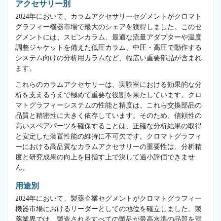
アクセサリー別
2024年において、カラムアクセサリーセグメントがクロマト
グラフィー機器市場で最大のシェアを獲得しました。このセ
グメントには、スピンカラム、最適な流量アダプターや温度
調整ジャケットを備えた低圧カラム、中圧・高圧で動作する
システム向けの分析用カラムなど、幅広い重要部品が含まれ
ます。
これらのカラムアクセサリーは、実験室における効果的な分
析を支えるうえで極めて重要な役割を果たしています。クロ
マトグラフィーシステムの性能と精度は、これら交換部品の
品質と精密性に大きく依存しています。そのため、信頼性の
高いスペアパーツを確保することは、正確な分析結果の取得
と安定した装置性能の維持に不可欠です。クロマトグラフィ
ーにおける高品質なカラムアクセサリーの重要性は、分析精
度と研究成果の向上を目指す上で決して過小評価できませ
ん。
用途別
2024年において、製薬企業セグメントがクロマトグラフィー
機器市場におけるリーダーとしての地位を確立しました。製
薬業界では、製造されるすべての製品が最高水準の品質を満