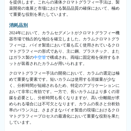
を提供します。これらの液体クロマトグラフィー手法は、製
薬開発の進展と市場における製品品質の確保において、極め
て重要な役割を果たしています。
消耗品別
2024年において、カラムセグメントがクロマトグラフィー機
器市場で独占的な地位を確立しました。カラムクロマトグラ
フィーは、バイオ製造において最も広く使用されているクロ
マトグラフィーの形式であり、主に鋼、プラスチック、また
はガラス製の
中空管
で構成され、両端に固定相を保持するネ
ットが装着されたカラムが用いられます。
クロマトグラフィー手法の開発において、カラムの選定は極
めて重要な要素です。短いカラムは使用する溶媒量が少な
く、分析時間が短縮されるため、特定のアプリケーションに
おいて非常に有効です。一方で、長いカラムはより多くの溶
媒を必要とし、分析時間も長くなりますが、高い分離能が求
められる場合には不可欠となります。カラムの長さと分析効
率のバランスは、さまざまなバイオ製造の現場におけるクロ
マトグラフィープロセスの最適化において重要な役割を果た
しています。