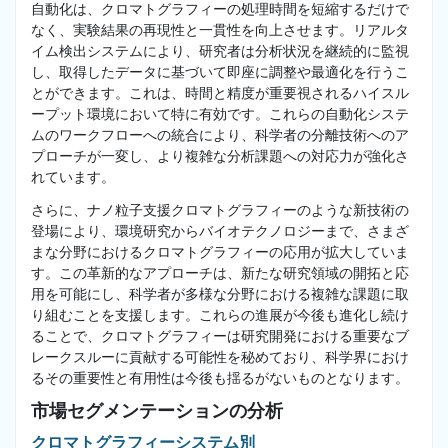
自動化は、クロマトグラフィーの処理時間を短縮するだけで
なく、実験結果の再現性と一貫性を向上させます。リアルタ
イム検出システムにより、研究者は分析状況を継続的に監視
し、取得したデータに基づいて即座に調整や最適化を行うこ
とができます。これは、時間と精度が重要視されるハイスル
ープット環境において特に有効です。これらの自動化システ
ムのワークフローへの統合により、科学者の分離技術へのア
プローチが一変し、より複雑な分析課題への対応力が強化さ
れています。
さらに、ナノ粒子支援クロマトグラフィーのような新技術の
登場により、環境研究からバイオテクノロジーまで、さまざ
まな分野におけるクロマトグラフィーの応用が拡大していま
す。この革新的なアプローチは、新たな研究領域の開拓と応
用を可能にし、科学者が多様な分野における複雑な課題に取
り組むことを支援します。これらの進展が今後も進化し続け
ることで、クロマトグラフィーは研究開発における重要なブ
レークスルーに貢献する可能性を秘めており、科学界におけ
るその重要性と有用性は今後も揺るがないものとなります。
市場セグメンテーションの分析
クロマトグラフィーシステム別