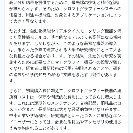
高い分析結果を提供するために、最先端の技術と精巧な設計
が求められます。そのため、クロマトグラフィーシステムの
価格は、用途や機能性、対象とするアプリケーションによっ
て大きく異なります。
たとえば、自動化機能やリアルタイムモニタリング機能を備
えた高性能モデルは、基本的なモデルよりも高額になる傾向
があります。しかしながら、このような高額な機器の導入
は、限られた予算で運営される大学の研究機関にとって大き
な負担となる場合があります。その結果、先進的な研究を実
施するために必要なクロマトグラフィー機器への投資が難し
くなり、研究者は最新技術の活用が制限されることで、研究
の進展や科学的知見の深化に支障をきたす可能性がありま
す。
さらに、初期購入費に加えて、クロマトグラフィー機器の総
所有コストは、保守や間接的な費用によってさらに増大しま
す。これには定期的なメンテナンス、交換部品、消耗品のコ
ストが含まれ、長期的には大きな経済的負担となり得ます。
中小企業や学術機関、研究施設といったコストに敏感なエン
ドユーザーにとっては、必要な消耗品やアクセサリの使用さ
えも制約されることがあります。