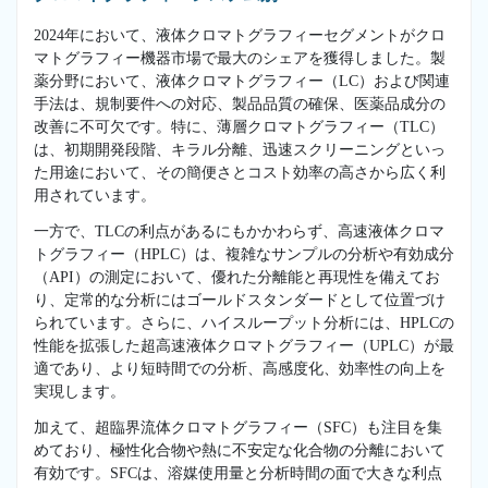
2024年において、液体クロマトグラフィーセグメントがクロ
マトグラフィー機器市場で最大のシェアを獲得しました。製
薬分野において、液体クロマトグラフィー（LC）および関連
手法は、規制要件への対応、製品品質の確保、医薬品成分の
改善に不可欠です。特に、薄層クロマトグラフィー（TLC）
は、初期開発段階、キラル分離、迅速スクリーニングといっ
た用途において、その簡便さとコスト効率の高さから広く利
用されています。
一方で、TLCの利点があるにもかかわらず、高速液体クロマ
トグラフィー（HPLC）は、複雑なサンプルの分析や有効成分
（API）の測定において、優れた分離能と再現性を備えてお
り、定常的な分析にはゴールドスタンダードとして位置づけ
られています。さらに、ハイスループット分析には、HPLCの
性能を拡張した超高速液体クロマトグラフィー（UPLC）が最
適であり、より短時間での分析、高感度化、効率性の向上を
実現します。
加えて、超臨界流体クロマトグラフィー（SFC）も注目を集
めており、極性化合物や熱に不安定な化合物の分離において
有効です。SFCは、溶媒使用量と分析時間の面で大きな利点