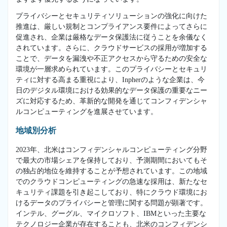
プライバシーとセキュリティソリューションの強化に向けた
推進は、厳しい規制とコンプライアンス要件によってさらに
促進され、企業は厳格なデータ保護法に従うことを余儀なく
されています。さらに、クラウドサービスの採用が増加する
ことで、データを漏洩や不正アクセスから守るための安全な
環境が一層求められています。このプライバシーとセキュリ
ティに対する高まる重視により、Inpherのような企業は、今
日のデジタル環境における効果的なデータ保護の重要なニー
ズに対応するため、革新的な開発を通じてコンフィデンシャ
ルコンピューティングを進展させています。
地域別分析
2023年、北米はコンフィデンシャルコンピューティング分野
で最大の市場シェアを保持しており、予測期間においてもそ
の独占的地位を維持することが予想されています。この地域
でのクラウドコンピューティングの急速な採用は、新たなセ
キュリティ課題を引き起こしており、特にクラウド環境にお
けるデータのプライバシーと管理に関する問題が顕著です。
インテル、グーグル、マイクロソフト、IBMといった主要な
テクノロジー企業が存在することも、北米のコンフィデンシ