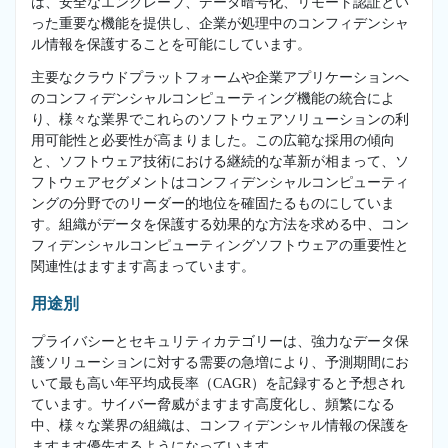
は、安全なエンクレーブ、データ暗号化、リモート認証とい
った重要な機能を提供し、企業が処理中のコンフィデンシャ
ル情報を保護することを可能にしています。
主要なクラウドプラットフォームや企業アプリケーションへ
のコンフィデンシャルコンピューティング機能の統合によ
り、様々な業界でこれらのソフトウェアソリューションの利
用可能性と必要性が高まりました。この広範な採用の傾向
と、ソフトウェア技術における継続的な革新が相まって、ソ
フトウェアセグメントはコンフィデンシャルコンピューティ
ングの分野でのリーダー的地位を確固たるものにしていま
す。組織がデータを保護する効果的な方法を求める中、コン
フィデンシャルコンピューティングソフトウェアの重要性と
関連性はますます高まっています。
用途別
プライバシーとセキュリティカテゴリーは、強力なデータ保
護ソリューションに対する需要の急増により、予測期間にお
いて最も高い年平均成長率（CAGR）を記録すると予想され
ています。サイバー脅威がますます高度化し、頻繁になる
中、様々な業界の組織は、コンフィデンシャル情報の保護を
ますます優先するようになっています。