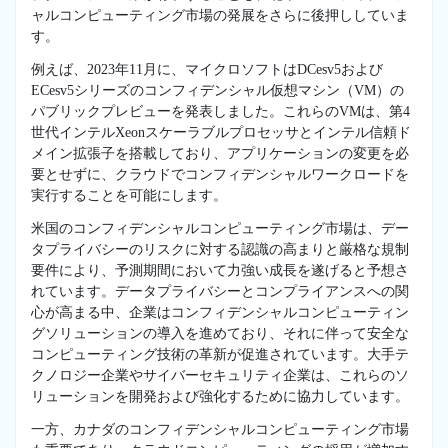
ャルコンピューティング市場の発展をさらに後押ししていま
す。
例えば、2023年11月に、マイクロソフトはDCesv5および
ECesv5シリーズのコンフィデンシャル仮想マシン（VM）の
パブリックプレビューを発表しました。これらのVMは、第4
世代インテルXeonスケーラブルプロセッサとインテル信頼ド
メイン拡張子を搭載しており、アプリケーションの変更を必
要とせずに、クラウドでコンフィデンシャルワークロードを
実行することを可能にします。
米国のコンフィデンシャルコンピューティング市場は、デー
タプライバシーのリスクに対する認識の高まりと厳格な規制
要件により、予測期間において力強い成長を遂げると予想さ
れています。データプライバシーとコンプライアンスへの関
心が高まる中、企業はコンフィデンシャルコンピューティン
グソリューションの導入を進めており、それに伴って安全な
コンピューティング技術の革新が促進されています。大手テ
クノロジー企業やサイバーセキュリティ企業は、これらのソ
リューションを開発および強化するために協力しています。
一方、カナダのコンフィデンシャルコンピューティング市場