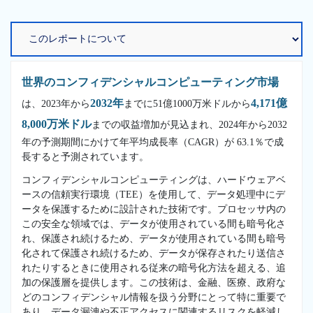
世界のコンフィデンシャルコンピューティング市場
2032年
4,171億
は、2023年から
までに51億1000万米ドルから
8,000万米ドル
までの収益増加が見込まれ、2024年から2032
年の予測期間にかけて年平均成長率（CAGR）が 63.1％で成
長すると予測されています。
コンフィデンシャルコンピューティングは、ハードウェアベ
ースの信頼実行環境（TEE）を使用して、データ処理中にデ
ータを保護するために設計された技術です。プロセッサ内の
この安全な領域では、データが使用されている間も暗号化さ
れ、保護され続けるため、データが使用されている間も暗号
化されて保護され続けるため、データが保存されたり送信さ
れたりするときに使用される従来の暗号化方法を超える、追
加の保護層を提供します。この技術は、金融、医療、政府な
どのコンフィデンシャル情報を扱う分野にとって特に重要で
あり、データ漏洩や不正アクセスに関連するリスクを軽減し