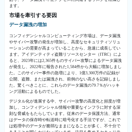
ます。
市場を牽引する要因
データ漏洩の増加
コンフィデンシャルコンピューティング市場は、データ漏洩
やサイバー攻撃の発生が増加し、高度なセキュリティソリュ
ーションの需要が高まっていることから、急速に成長してい
ます。アイデンティティ盗難リソースセンター（ITRC）によ
ると、2023年には2,365件ものサイバー攻撃によるデータ漏洩
が発生し、2022年に報告された1,584件から大幅に増加しまし
た。このサイバー事件の急増により、1億3,300万件の記録が
公開、盗難、または漏洩され、前例のない高さを記録しまし
た。驚くべきことに、これらのデータ漏洩の79.7％がハッキ
ング活動によるものでした。
デジタル化が進展する中、サイバー攻撃の高度化と頻度が増
加し、コンフィデンシャル情報や重要なインフラに対する深
刻な脅威をもたらしています。従来のデータ保護方法、通常
はデータの保存時や転送時に暗号化する手法ですが、これで
は処理中のデータが脆弱なままになることが多く、不十分で