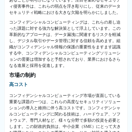
あることが明らかになっています。注目を集めるセキュリテ
ィ侵害事件は、これらの弱点を浮き彫りにし、従来のデータ
セキュリティ戦略における大きな欠陥を明らかにしました。
コンフィデンシャルコンピューティングは、これらの差し迫
った課題に対する強力な解決策として浮上しています。この
革新的なアプローチは、データ漏洩に関連するリスクを軽減
し、デジタル取引やデータ管理に対する信頼を高めます。組
織がコンフィデンシャル情報の保護の重要性をますます認識
する中、コンフィデンシャルコンピューティングソリューシ
ョンの需要は増加すると予想されており、業界におけるさら
なる進展と採用を促進します。
市場の制約
高コスト
コンフィデンシャルコンピューティング市場が直面している
重要な課題の一つは、これらの高度なセキュリティソリュー
ションの導入と維持に伴う高コストです。コンフィデンシャ
ルコンピューティングに関わる技術は、ハードウェア、ソフ
トウェア、専門人材など、様々な分野で多額の投資を必要と
します。この財政的負担は、中小企業（SME）にとって大き