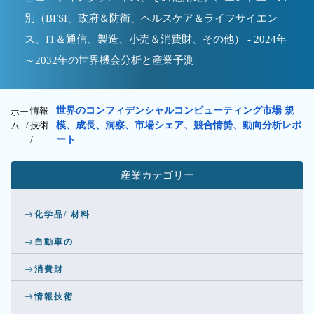
別（BFSI、政府＆防衛、ヘルスケア＆ライフサイエン
ス、IT＆通信、製造、小売＆消費財、その他） - 2024年
～2032年の世界機会分析と産業予測
情報
世界のコンフィデンシャルコンピューティング市場 規
ホー
ム /
技術
模、成長、洞察、市場シェア、競合情勢、動向分析レポ
/
ート
産業カテゴリー
化学品/ 材料
自動車の
消費財
情報技術