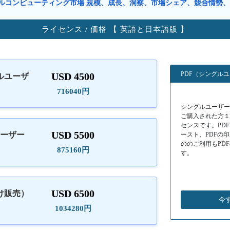
ルコンピューティング市場 規模、成長、洞察、市場シェア、競合情勢
ライセンス / 価格 【 英語と日本語版 】
PDF（シングル
USD 4500
ルユーザ
）
716040円
シングルユーザーラ
ご購入された方
センスです。PD
USD 5500
ユーザー
ースト、PDFの
ののご利用もPD
875160円
す。
USD 6500
け販売）
今
1034280円