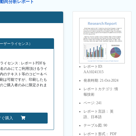
、動向分析レポート
ユーザーライセンス）
イセンス : レポートPDFを
レポートID:
１名のみにてご利用頂けるライ
AA10241315
F内のテキスト等のコピー＆ペ
印刷は可能ですが、印刷したも
発表時期: 21-Oct-2024
Fのご購入者のみに限定されま
レポートカテゴリ: 情
報技術
ページ: 241
レポート言語： 英
語、日本語
すぐ購入
テーブル図: 90
レポート形式： PDF