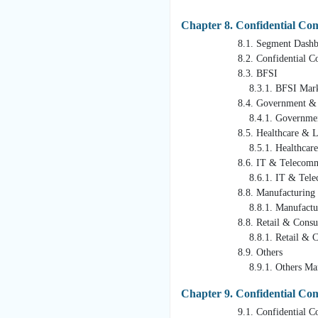
Chapter 8. Confidential Co
8.1. Segment Dashbo
8.2. Confidential Computing
8.3. BFSI
8.3.1. BFSI Market Revenue
8.4. Government & De
8.4.1. Government & Defens
8.5. Healthcare & Life
8.5.1. Healthcare & Life Sc
8.6. IT & Telecommuni
8.6.1. IT & Telecommunicati
8.8. Manufacturing
8.8.1. Manufacturing Marke
8.8. Retail & Consume
8.8.1. Retail & Consumer Go
8.9. Others
8.9.1. Others Market Reven
Chapter 9. Confidential Co
9.1. Confidential Computin