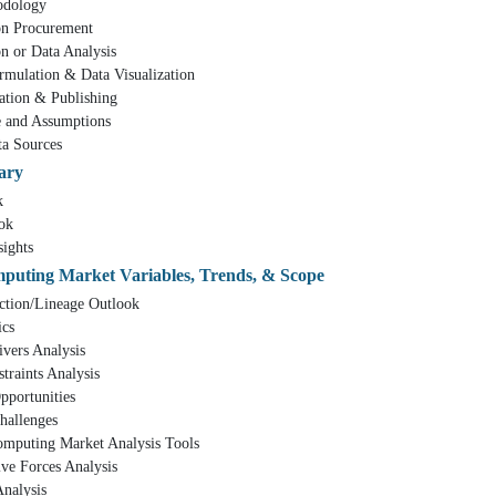
ology
rocurement
Data Analysis
n & Data Visualization
 & Publishing
 Assumptions
Sources
ary
k
ok
ghts
mputing Market Variables, Trends, & Scope
/Lineage Outlook
cs
 Analysis
ts Analysis
tunities
lenges
ng Market Analysis Tools
rces Analysis
ysis