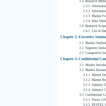
1.3. Research Method
1.3.1. Information P
1.3.2. Information or 
1.3.3. Market Formulatio
1.3.4. Data Validation
1.4. Research Scope and
1.4.1. List of Data 
Chapter 2. Executive Summ
2.1. Market Outloo
2.2. Segment Outlo
2.3. Competitive Insi
Chapter 3. Confidential Co
3.1. Market Introduction
3.2. Market Dynami
3.2.1. Market Drivers
3.2.2. Market Restrain
3.2.3. Industry Oppor
3.2.4. Industry Chal
3.3. Confidential Computi
3.3.1. Porter’s Five Fo
3.3.2. PESTEL Anal