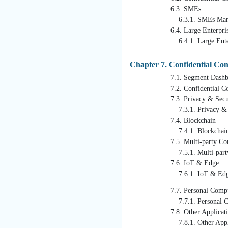
6.3. SMEs
6.3.1. SMEs Market Revenue
6.4. Large Enterpris
6.4.1. Large Enterprises Ma
Chapter 7. Confidential Co
7.1. Segment Dashbo
7.2. Confidential Computing
7.3. Privacy & Secur
7.3.1. Privacy & SecurityMa
7.4. Blockchain
7.4.1. Blockchain Market R
7.5. Multi-party Comp
7.5.1. Multi-party Computin
7.6. IoT & Edge
7.6.1. IoT & Edge Market R
7.7. Personal Computin
7.7.1. Personal Computing D
7.8. Other Applicati
7.8.1. Other Applications M