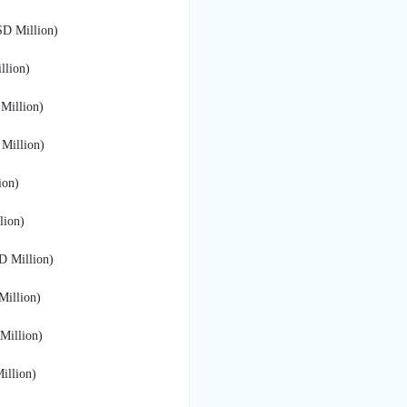
D Million)
lion)
illion)
illion)
on)
ion)
 Million)
illion)
illion)
llion)