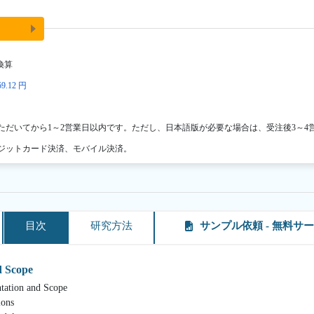
換算
9.12 円
ただいてから1～2営業日以内です。ただし、日本語版が必要な場合は、受注後3～4
ジットカード決済、モバイル決済。
目次
研究方法
サンプル依頼 - 無料サ
d Scope
on and Scope
ons