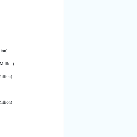
ion)
illion)
llion)
llion)