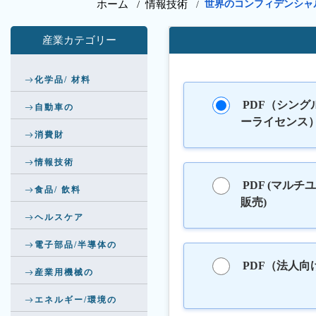
ホーム /
情報技術
世界のコンフィデンシャ
/
産業カテゴリー
化学品/ 材料
PDF（シング
自動車の
ーライセンス
消費財
情報技術
PDF (マルチ
食品/ 飲料
販売)
ヘルスケア
電子部品/半導体の
PDF（法人向
産業用機械の
エネルギー/環境の