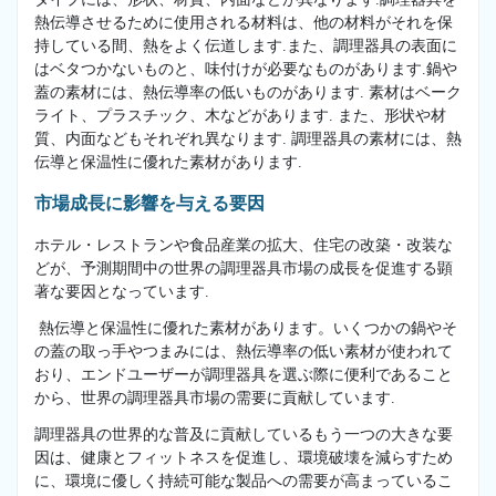
熱伝導させるために使用される材料は、他の材料がそれを保
持している間、熱をよく伝道します.また、調理器具の表面に
はベタつかないものと、味付けが必要なものがあります.鍋や
蓋の素材には、熱伝導率の低いものがあります. 素材はベーク
ライト、プラスチック、木などがあります. また、形状や材
質、内面などもそれぞれ異なります. 調理器具の素材には、熱
伝導と保温性に優れた素材があります.
市場成長に影響を与える要因
ホテル・レストランや食品産業の拡大、住宅の改築・改装な
どが、予測期間中の世界の調理器具市場の成長を促進する顕
著な要因となっています.
熱伝導と保温性に優れた素材があります。いくつかの鍋やそ
の蓋の取っ手やつまみには、熱伝導率の低い素材が使われて
おり、エンドユーザーが調理器具を選ぶ際に便利であること
から、世界の調理器具市場の需要に貢献しています.
調理器具の世界的な普及に貢献しているもう一つの大きな要
因は、健康とフィットネスを促進し、環境破壊を減らすため
に、環境に優しく持続可能な製品への需要が高まっているこ