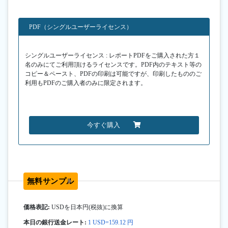
PDF（シングルユーザーライセンス）
シングルユーザーライセンス : レポートPDFをご購入された方１
名のみにてご利用頂けるライセンスです。PDF内のテキスト等の
コピー＆ペースト、PDFの印刷は可能ですが、印刷したもののご
利用もPDFのご購入者のみに限定されます。
今すぐ購入
無料サンプル
価格表記:
USDを日本円(税抜)に換算
本日の銀行送金レート:
1 USD=159.12 円