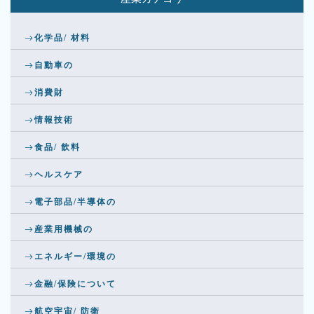
化学品/ 材料
自動車の
消費財
情報技術
食品/ 飲料
ヘルスケア
電子部品/半導体の
産業用機械の
エネルギー/環境の
金融/保険について
航空宇宙/ 防衛