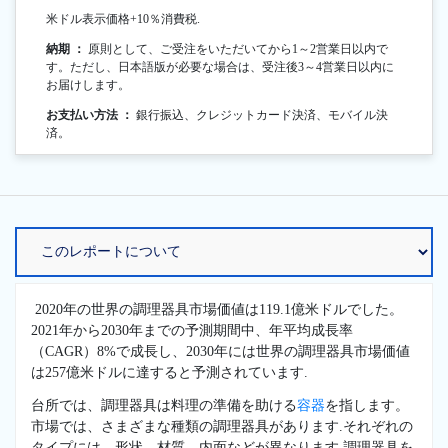
米ドル表示価格+10％消費税.
納期 ：
原則として、ご受注をいただいてから1～2営業日以内で
す。ただし、日本語版が必要な場合は、受注後3～4営業日以内に
お届けします。
お支払い方法 ：
銀行振込、クレジットカード決済、モバイル決
済。
2020年の世界の調理器具市場価値は119.1億米ドルでした。
2021年から2030年までの予測期間中、年平均成長率
（CAGR）8%で成長し、2030年には世界の調理器具市場価値
は257億米ドルに達すると予測されています.
台所では、調理器具は料理の準備を助ける
容器
を指します。
市場では、さまざまな種類の調理器具があります.それぞれの
タイプには、形状、材質、内面などが異なります.調理器具を