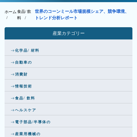
食品/ 飲
世界のコーンミール市場規模シェア、競争環境、
ホーム
/
料
/
トレンド分析レポート
産業カテゴリー
化学品/ 材料
自動車の
消費財
情報技術
食品/ 飲料
ヘルスケア
電子部品/半導体の
産業用機械の