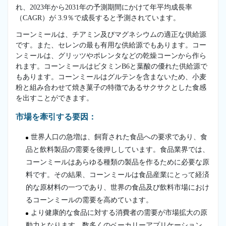
れ、2023年から2031年の予測期間にかけて年平均成長率
（CAGR）が 3.9％で成長すると予測されています。
コーンミールは、チアミン及びマグネシウムの適正な供給源
です。また、セレンの最も有用な供給源でもあります。コー
ンミールは、グリッツやポレンタなどの乾燥コーンから作ら
れます。コーンミールはビタミンB6と葉酸の優れた供給源で
もあります。コーンミールはグルテンを含まないため、小麦
粉と組み合わせて焼き菓子の特徴であるサクサクとした食感
を出すことができます。
市場を牽引する要因：
世界人口の急増は、飼育された食品への要求であり、食
品と飲料製品の需要を後押ししています。食品業界では、
コーンミールはあらゆる種類の製品を作るために必要な原
料です。その結果、コーンミールは食品産業にとって経済
的な原材料の一つであり、世界の食品及び飲料市場におけ
るコーンミールの需要を高めています。
より健康的な食品に対する消費者の需要が市場拡大の原
動力となります。数多くのベーカリーアプリケーション