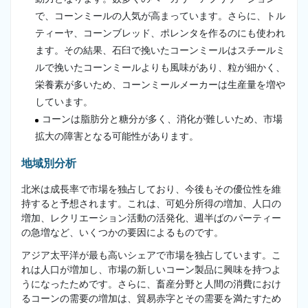
で、コーンミールの人気が高まっています。さらに、トル
ティーヤ、コーンブレッド、ポレンタを作るのにも使われ
ます。その結果、石臼で挽いたコーンミールはスチールミ
ルで挽いたコーンミールよりも風味があり、粒が細かく、
栄養素が多いため、コーンミールメーカーは生産量を増や
しています。
コーンは脂肪分と糖分が多く、消化が難しいため、市場
拡大の障害となる可能性があります。
地域別分析
北米は成長率で市場を独占しており、今後もその優位性を維
持すると予想されます。これは、可処分所得の増加、人口の
増加、レクリエーション活動の活発化、週半ばのパーティー
の急増など、いくつかの要因によるものです。
アジア太平洋が最も高いシェアで市場を独占しています。こ
れは人口が増加し、市場の新しいコーン製品に興味を持つよ
うになったためです。さらに、畜産分野と人間の消費におけ
るコーンの需要の増加は、貿易赤字とその需要を満たすため