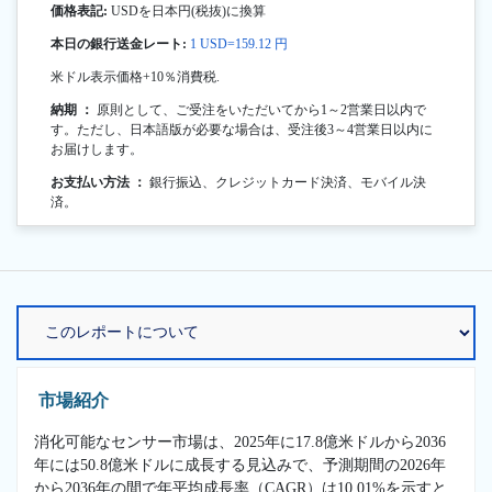
価格表記:
USDを日本円(税抜)に換算
本日の銀行送金レート:
1 USD=159.12 円
米ドル表示価格+10％消費税.
納期 ：
原則として、ご受注をいただいてから1～2営業日以内で
す。ただし、日本語版が必要な場合は、受注後3～4営業日以内に
お届けします。
お支払い方法 ：
銀行振込、クレジットカード決済、モバイル決
済。
市場紹介
消化可能なセンサー市場は、2025年に17.8億米ドルから2036
年には50.8億米ドルに成長する見込みで、予測期間の2026年
から2036年の間で年平均成長率（CAGR）は10.01%を示すと