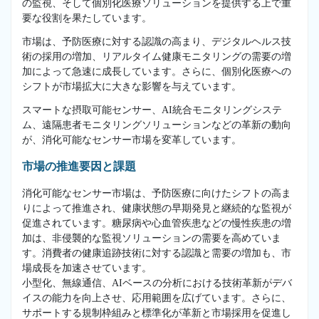
の監視、そして個別化医療ソリューションを提供する上で重
要な役割を果たしています。
市場は、予防医療に対する認識の高まり、デジタルヘルス技
術の採用の増加、リアルタイム健康モニタリングの需要の増
加によって急速に成長しています。さらに、個別化医療への
シフトが市場拡大に大きな影響を与えています。
スマートな摂取可能センサー、AI統合モニタリングシステ
ム、遠隔患者モニタリングソリューションなどの革新の動向
が、消化可能なセンサー市場を変革しています。
市場の推進要因と課題
消化可能なセンサー市場は、予防医療に向けたシフトの高ま
りによって推進され、健康状態の早期発見と継続的な監視が
促進されています。糖尿病や心血管疾患などの慢性疾患の増
加は、非侵襲的な監視ソリューションの需要を高めていま
す。消費者の健康追跡技術に対する認識と需要の増加も、市
場成長を加速させています。
小型化、無線通信、AIベースの分析における技術革新がデバ
イスの能力を向上させ、応用範囲を広げています。さらに、
サポートする規制枠組みと標準化が革新と市場採用を促進し