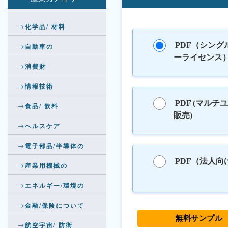
化学品/ 材料
PDF（シング
自動車の
ーライセンス
消費財
情報技術
PDF (マルチ
食品/ 飲料
販売)
ヘルスケア
電子部品/半導体の
PDF（法人向
産業用機械の
エネルギー/環境の
金融/保険について
無料サンプル
航空宇宙/ 防衛