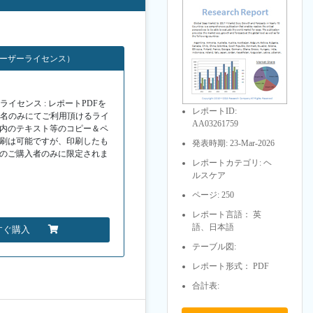
ユーザーライセンス）
イセンス : レポートPDFを
レポートID:
１名のみにてご利用頂けるライ
AA03261759
F内のテキスト等のコピー＆ペ
印刷は可能ですが、印刷したも
発表時期: 23-Mar-2026
Fのご購入者のみに限定されま
レポートカテゴリ: ヘ
ルスケア
ページ: 250
レポート言語： 英
語、日本語
すぐ購入
テーブル図:
レポート形式： PDF
合計表: