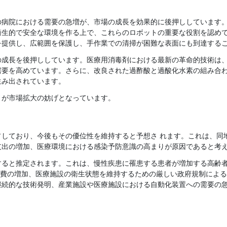
の病院における需要の急増が、市場の成長を効果的に後押ししています
衛生的で安全な環境を作る上で、これらのロボットの重要な役割を認め
を提供し、広範囲を保護し、手作業での清掃が困難な表面にも到達する
の成長を後押ししています。医療用消毒剤における最新の革命的技術は
需要を高めています。さらに、改良された過酢酸と過酸化水素の組み合
生み出されています。
トが市場拡大の妨げとなっています。
占しており、今後もその優位性を維持すると予想さ れます。これは、同
支出の増加、医療環境における感染予防意識の高まりが原因であると考
すると推定されます。これは、慢性疾患に罹患する患者が増加する高齢
療費の増加、医療施設の衛生状態を維持するための厳しい政府規制によ
継続的な技術発明、産業施設や医療施設における自動化装置への需要の