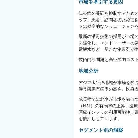
市場を牽引する要因
伝染病の蔓延を抑制するため
ッフ、患者、訪問者のために
トは効率的なソリューション
最新の消毒技術の採用が市場
を強化し、エンドユーザーの
電解水など、新たな消毒剤が
技術的な問題と高い展開コス
地域分析
アジア太平洋地域が市場を独
伴う疾患有病率の高さ、医療
成長率では北米が市場を独占
（HAI）の有病率の上昇、医
医療インフラの利用可能性、
を後押ししています。
セグメント別の洞察