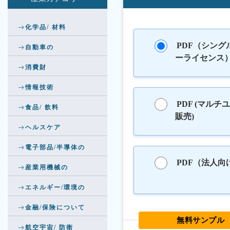
化学品/ 材料
PDF（シング
自動車の
ーライセンス
消費財
情報技術
PDF (マルチ
食品/ 飲料
販売)
ヘルスケア
電子部品/半導体の
PDF（法人向
産業用機械の
エネルギー/環境の
金融/保険について
無料サンプル
航空宇宙/ 防衛