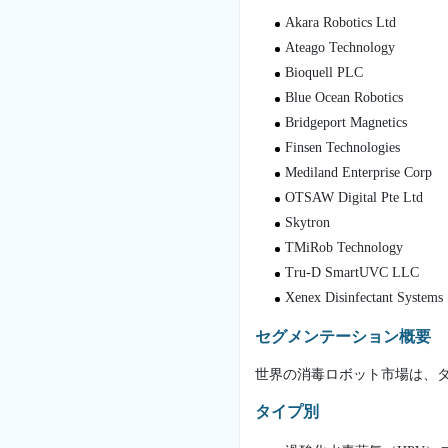
Akara Robotics Ltd
Ateago Technology
Bioquell PLC
Blue Ocean Robotics
Bridgeport Magnetics
Finsen Technologies
Mediland Enterprise Corp
OTSAW Digital Pte Ltd
Skytron
TMiRob Technology
Tru-D SmartUVC LLC
Xenex Disinfectant Systems
セグメンテーション概要
世界の消毒ロボット市場は、
タイプ別