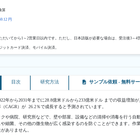
換算
9.12 円
ただいてから1～2営業日以内です。ただし、日本語版が必要な場合は、受注後3～4
ジットカード決済、モバイル決済。
目次
研究方法
サンプル依頼 - 無料サ
2年から2031年までに28.8億米ドルから233億米ドル までの収益増加が見
CAGR）が 26.2％で成長すると予測されています。
ックや病院、研究所などで、壁や部屋、設備などの清掃や消毒を行う自
スや細菌、その他の微生物が広く感染するのを防ぐことができます。作
性がありません。