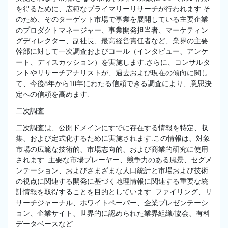
を得るために、広範なプライマリーリサーチが行われます.そ
のため、そのターゲット市場で事業を展開している主要企業
のプロダクトマネージャー、事業開発担当者、マーケティン
グディレクター、副社長、最高経営責任者など、業界の主要
幹部に対して一次調査およびコール（インタビュー、アンケ
ート、ディスカッション）を実施します.さらに、コンサルタ
ントやリサーチアナリストが、過去および現在の傾向に関し
て、今後8年から10年にわたる信頼できる調査により、意思決
定への信頼を高めます.
二次調査
二次調査は、公開ドメインにすでに存在する情報を特定、収
集、および定式化するために実施されます.この情報は、対象
市場の広範な技術的、市場志向的、および商業的研究に使用
されます. 主要な市場プレーヤー、競争力のある風景、セグメ
ンテーション、およびさまざまな人口統計と市場および技術
の視点に関連する開発に基づく地理情報に関連する重要な統
計情報を取得することを目的としています. ファイリング、リ
サーチジャーナル、ホワイトペーパー、企業プレゼンテーシ
ョン、企業サイト、世界的に認められた業界組織/協会、有料
データベースなど.