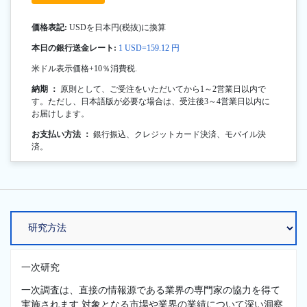
価格表記:
USDを日本円(税抜)に換算
本日の銀行送金レート:
1 USD=159.12 円
米ドル表示価格+10％消費税.
納期 ：
原則として、ご受注をいただいてから1～2営業日以内で
す。ただし、日本語版が必要な場合は、受注後3～4営業日以内に
お届けします。
お支払い方法 ：
銀行振込、クレジットカード決済、モバイル決
済。
一次研究
一次調査は、直接の情報源である業界の専門家の協力を得て
実施されます.対象となる市場や業界の業績について深い洞察