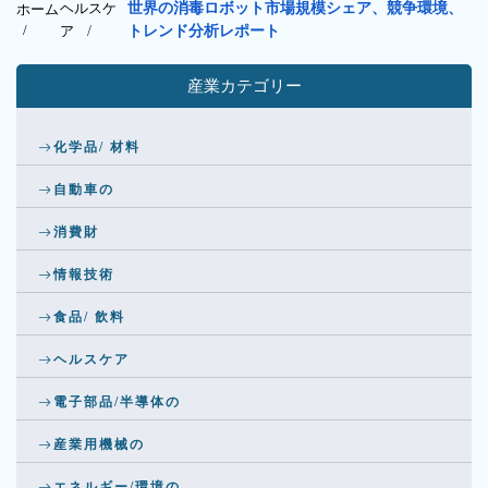
ヘルスケ
世界の消毒ロボット市場規模シェア、競争環境、
ホーム
/
ア
/
トレンド分析レポート
産業カテゴリー
化学品/ 材料
自動車の
消費財
情報技術
食品/ 飲料
ヘルスケア
電子部品/半導体の
産業用機械の
エネルギー/環境の