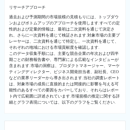
リサーチアプローチ
過去および予測期間の市場規模の見積もりには、トップダウ
ンおよびボトムアップのアプローチを使用します.すべての定
性的および定量的情報は、最初は二次資料を通じて決定さ
れ、さらに一次資料を通じて検証されます.対象市場の主要プ
レーヤーは、二次資料を通じて特定し、一次資料を通じて、
それぞれの地域における市場貢献度を確認します.
このデータ収集手順には、主要な競合企業の年次および四半
期ごとの財務報告書や、専門家による広範なインタビューが
含まれます.市場の洞察は、プロダクトマネージャー、マーケ
ティングディレクター、ビジネス開発担当者、副社長、CEO
などの業界リーダーから導き出されます.当社の調査レポート
は、対象市場の成長に直接的または間接的に影響を与える可
能性のあるすべての要因をカバーしており、それらはレポー
ト内で広範囲に詳述されています.市場規模の推定に関する詳
細とグラフ表現については、以下のグラフをご覧ください.