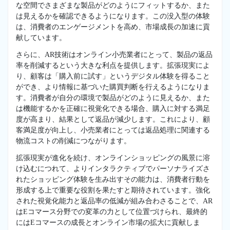
な空間でさまざまな製品がどのようにフィットするか、また
は見えるかを確認できるようになります。この没入型の体験
は、消費者のエンゲージメントを高め、市場成長の加速に貢
献しています。
さらに、AR技術はオンライン小売業者にとって、製品の返品
率を削減するという大きな利点を提供します。拡張現実によ
り、顧客は「購入前に試す」というデジタル体験を得ること
ができ、より情報に基づいた購買判断を行えるようになりま
す。消費者が自分の環境で製品がどのように見えるか、また
は機能するかを正確に視覚化できる場合、購入に対する満足
度が高まり、結果として返品が減少します。これにより、顧
客満足度が向上し、小売業者にとっては返品処理に関連する
物流コストの削減につながります。
拡張現実が進化を続け、オンラインショッピングの風景に溶
け込むにつれて、よりインタラクティブでパーソナライズさ
れたショッピング体験を生み出すその能力は、消費者行動を
形成する上で重要な役割を果たすと期待されています。強化
された視覚化能力と返品率の低減が組み合わさることで、AR
はEコマース分野での変革の力として位置づけられ、最終的
にはEコマースの成長とオンライン市場の拡大に貢献しま