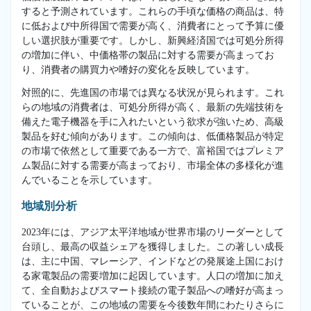
すると予測されています。これらの手頃な価格の商品は、特
に低および中所得国で需要が高く、消費者にとって予算に優
しい選択肢が重要です。しかし、新興経済国では可処分所得
の増加に伴い、中価格帯の製品に対する需要が高まってお
り、消費者の購買力や嗜好の変化を反映しています。
対照的に、先進国の市場では異なる状況が見られます。これ
らの地域の消費者は、可処分所得が高く、最新の先端技術を
備えた電子機器を手に入れたいという欲求が強いため、高級
製品を好む傾向があります。この傾向は、低価格製品が特定
の市場で依然として重要である一方で、富裕国ではプレミア
ム製品に対する需要が高まっており、市場全体の多様化が進
んでいることを示しています。
地域別分析
2023年には、アジア太平洋地域が世界市場のリーダーとして
台頭し、最高の収益シェアを獲得しました。この著しい成長
は、主に中国、マレーシア、インドなどの発展途上国におけ
る家電製品の需要増加に起因しています。人口の増加に加え
て、全自動およびスマート接続の電子製品への嗜好が高まっ
ていることが、この地域の需要を今後数年間にわたりさらに