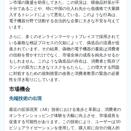
ン市場の隆盛を助長してきた。この状況は、模倣品対策が不
十分であることや、特に中国の仕入れ先から低価格で大量購
入するトレンドによって悪化している。このような行為は、
電子機器分野で活動する合法的な企業に大きな不安を与えて
います。
さらに、多くのオンラインマーケットプレイスで採用されて
いる厳格な検証プロセスの欠如によって、偽造品の流通が促
進されています。その結果、偽物の電子機器の蔓延は消費者
の信頼を脅かすだけでなく、市場全体の成長を鈍化させるか
もしれません。このような偽造品の存在は、消費者と既存ブ
ランドの双方に大きなリスクをもたらし、この増大する問題
に対処するための規制措置の改善と消費者教育の緊急の必要
性を浮き彫りにしています。
市場機会
先端技術の出現
最近の拡張現実（AR）技術における進歩と革新は、消費者の
オンラインショッピング体験を大幅に向上させ、市場成長を
促進する可能性があります。この技術により、ユーザーは3D
ビジュアライゼーションを使用して、購入前に自分の個人的