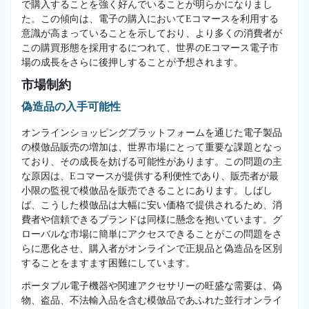
で購入することを強く好んでいることが明らかになりまし
た。この傾向は、電子の購入においてEコマースを利用する
意識が高まっていることを示しており、より多くの消費者が
この購買形態を採用するにつれて、世界のEコマース電子市
場の成長をさらに後押しすることが予想されます。
市場制約
偽造品の入手可能性
オンラインショッピングプラットフォームを通じた電子製品
の模倣品販売の増加は、世界市場にとって重要な課題となっ
ており、その成長を妨げる可能性があります。この問題の主
な原因は、Eコマースが提供する利便性であり、販売者が最
小限の監視で模倣品を販売できることにあります。しばし
ば、こうした模倣品は大幅に安い価格で提供されるため、消
費者や信頼できるブランドは同様に懸念を抱いています。グ
ローバルな市場に簡単にアクセスできることがこの問題をさ
らに悪化させ、購入者がオンラインで正規品と偽造品を区別
することをますます困難にしています。
ポータブル電子機器や関連アクセサリーの旺盛な需要は、偽
物、盗品、不法輸入品を含む模倣品であふれた並行オンライ