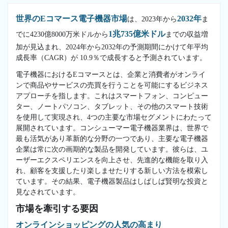
世界のEコマース電子機器市場
2032年
は、2023年から
ま
1兆735億米ドル
でに4230億8000万米ドルから
までの収益増
加が見込まれ、2024年から2032年の予測期間にかけて年平均
成長率（CAGR）が 10.9％で成長すると予測されています。
電子機器におけるEコマースとは、企業と消費者がオンライ
ンで商品やサービスの売買を行うことを可能にするビジネス
アプローチを指します。これはスマートフォン、コンピュー
ター、ノートパソコン、タブレット、その他のスマート技術
を使用して実現され、4つの主要な市場セグメントにわたって
展開されています。コンシューマー電子機器業界は、世界で
最も活気があり革新的な分野の一つであり、主要な電子機器
企業は常に次の画期的な製品を開発しています。彼らは、ユ
ーザーエクスペリエンスを向上させ、先進的な機能を取り入
れ、顧客を支援したり楽しませたりする新しい方法を模索し
ています。その結果、電子機器製品はしばしば賢明な投資と
見なされています。
市場を牽引する要因
オンラインショッピングの人気の高まり