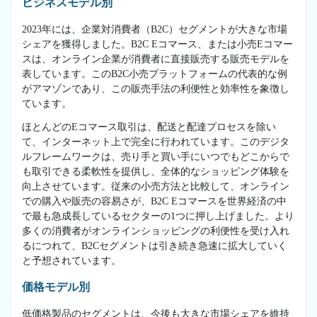
ビジネスモデル別
2023年には、企業対消費者（B2C）セグメントが大きな市場
シェアを獲得しました。B2C Eコマース、または小売Eコマー
スは、オンライン企業が消費者に直接販売する販売モデルを
表しています。このB2C小売プラットフォームの代表的な例
がアマゾンであり、この販売手法の利便性と効率性を象徴し
ています。
ほとんどのEコマース取引は、配送と配達プロセスを除い
て、インターネット上で完全に行われています。このデジタ
ルフレームワークは、売り手と買い手にいつでもどこからで
も取引できる柔軟性を提供し、全体的なショッピング体験を
向上させています。従来の小売方法と比較して、オンライン
での購入や販売の容易さが、B2C Eコマースを世界経済の中
で最も急成長しているセクターの1つに押し上げました。より
多くの消費者がオンラインショッピングの利便性を受け入れ
るにつれて、B2Cセグメントは引き続き急速に拡大していく
と予想されています。
価格モデル別
低価格製品のセグメントは、今後も大きな市場シェアを維持