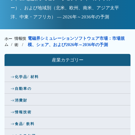
ー）、および地域別（北米、欧州、南米、アジア太平
洋、中東・アフリカ） — 2026年～2036年の予測
情報技
電磁界シミュレーションソフトウェア市場：市場規
ホー
ム /
術
/
模、シェア、および2026年～2036年の予測
産業カテゴリー
化学品/ 材料
自動車の
消費財
情報技術
食品/ 飲料