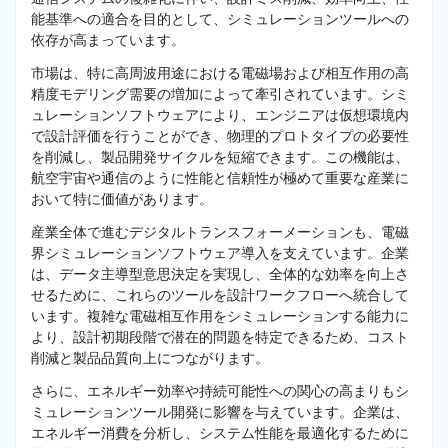
能基準への適合を目的として、シミュレーションツールへの
依存が高まっています。
市場は、特に高周波用途における電磁場および相互作用の高
精度モデリング需要の増加によって牽引されています。シミ
ュレーションソフトウェアにより、エンジニアは仮想環境内
で設計評価を行うことができ、物理的プロトタイプの必要性
を削減し、製品開発サイクルを短縮できます。この機能は、
航空宇宙や通信のように性能と信頼性が極めて重要な産業に
おいて特に価値があります。
産業全体で進むデジタルトランスフォーメーションも、電磁
界シミュレーションソフトウェア導入を支えています。企業
は、データ主導型意思決定を実現し、全体的な効率を向上さ
せるために、これらのツールを設計ワークフローへ統合して
います。複雑な電磁相互作用をシミュレーションする能力に
より、設計初期段階で潜在的問題を特定できるため、コスト
削減と製品品質向上につながります。
さらに、エネルギー効率や持続可能性への関心の高まりもシ
ミュレーションツール開発に影響を与えています。企業は、
エネルギー消費を分析し、システム性能を最適化するために