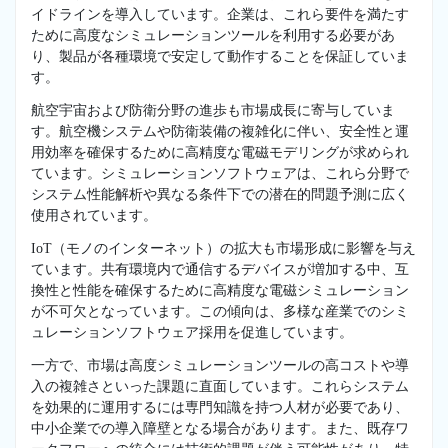
イドラインを導入しています。企業は、これら要件を満たす
ために高度なシミュレーションツールを利用する必要があ
り、製品が各種環境で安定して動作することを保証していま
す。
航空宇宙および防衛分野の進歩も市場成長に寄与していま
す。航空機システムや防衛装備の複雑化に伴い、安全性と運
用効率を確保するために高精度な電磁モデリングが求められ
ています。シミュレーションソフトウェアは、これら分野で
システム性能解析や異なる条件下での潜在的問題予測に広く
使用されています。
IoT（モノのインターネット）の拡大も市場形成に影響を与え
ています。共有環境内で通信するデバイスが増加する中、互
換性と性能を確保するために高精度な電磁シミュレーション
が不可欠となっています。この傾向は、多様な産業でのシミ
ュレーションソフトウェア採用を促進しています。
一方で、市場は高度シミュレーションツールの高コストや導
入の複雑さといった課題に直面しています。これらシステム
を効果的に運用するには専門知識を持つ人材が必要であり、
中小企業での導入障壁となる場合があります。また、既存ワ