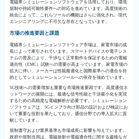
電磁界シミュレーションソフトウェアを活用しており、環境
規制や持続可能性要件への対応を進めています。高度技術の
統合によって、これらツールの機能はさらに強化され、現代
エンジニアリングに不可欠な存在となっています。
市場の推進要因と課題
電磁界シミュレーションソフトウェア市場は、家電市場の成
長によって牽引されています。スマートデバイスや電子シス
テムの普及により、干渉なく正常動作を保証するための電磁
適合性（EMC）試験への需要が高まっています。家電市場の
拡大に伴い、メーカーは性能最適化と国際基準への適合を目
的としてシミュレーションツールへの依存を強めています。
5G技術への需要増加も重要な市場推進要因です。高度通信ネ
ットワークの展開には、最適な信号性能と干渉最小化を実現
するための高精度な電磁解析が必要です。シミュレーション
ソフトウェアは、5Gインフラ向け部品の設計および検証にお
いて重要な役割を果たしており、通信分野での導入拡大に貢
献しています。
規制遵守および業界基準も市場成長に影響を与えています。
政府や規制当局は、電磁放射や電磁適合性に関する厳格なガ