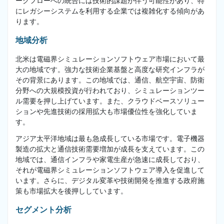
ークフローへの統合には技術的課題が伴う可能性があり、特
にレガシーシステムを利用する企業では複雑化する傾向があ
ります。
地域分析
北米は電磁界シミュレーションソフトウェア市場において最
大の地域です。強力な技術企業基盤と高度な研究インフラが
その背景にあります。この地域では、通信、航空宇宙、防衛
分野への大規模投資が行われており、シミュレーションツー
ル需要を押し上げています。また、クラウドベースソリュー
ションや先進技術の採用拡大も市場優位性を強化していま
す。
アジア太平洋地域は最も急成長している市場です。電子機器
製造の拡大と通信技術需要増加が成長を支えています。この
地域では、通信インフラや家電生産が急速に成長しており、
それが電磁界シミュレーションソフトウェア導入を促進して
います。さらに、デジタル変革や技術開発を推進する政府施
策も市場拡大を後押ししています。
セグメント分析