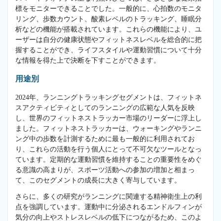
標をモニターできることでした。一般的に、心拍数のモニタ
リング、歩数カウント、酸素レベルのトラッキング、睡眠分
析などの機能が搭載されています。これらの機能により、ユ
ーザーは自分の健康状態やフィットネスレベルを総合的に把
握することができ、ライフスタイルや運動習慣について十分
な情報を得た上で決断を下すことができます。
用途別
2024年、ランニングトラッキングセグメントは、フィットネ
スアクティビティとしてのランニングの広範な人気を反映
し、世界のフィットネストラッカー市場のリーダーに浮上し
ました。フィットネストラッカーは、ウォーキングやランニ
ング中の歩数を計測するために最も一般的に利用されてお
り、これらの活動を行う個人にとって不可欠なツールとなっ
ています。定期的な運動習慣を維持することの重要性をめぐ
る意識の高まりが、スポーツ活動への参加の増加と相まっ
て、このセグメントの成長に大きく寄与しています。
さらに、多くの研究がランニングに関連する精神衛生上の利
点を強調しています。運動中に分泌されるエンドルフィンが
気分の向上やストレスレベルの低下につながるため、このよ