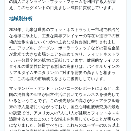
の購入にオンライン・プラットフォームを利用する人が増
え、このセグメントの目覚ましい成長に貢献しています。
地域別分析
2024年、北米は世界のフィットネストラッカー市場で独占的
な地域に浮上し、主要な業界プレイヤーの存在や進行中の技
術的進歩を含むいくつかの主要な成長要因に牽引されまし
た。アップル、グーグル、ポーラーウォッチなどの著名企業
が北米で大きな市場シェアを占めており、フィットネストラ
ッカー分野全体の拡大に貢献しています。健康的なライフス
タイルの重要性に対する意識の高まりは、バイタルサインの
リアルタイムモニタリングに対する需要の高まりと相まっ
て、この地域の市場成長をさらに後押ししています。
マッキンゼー・アンド・カンパニーのレポートによると、米
国の消費者の82％が日常生活においてウェルネスを優先して
いるということです。この優先順位の高さがウェアラブル端
末の導入急増につながっており、国立心肺血液研究所の最近
の調査では、アメリカ人の3人に1人が健康とフィットネスを
追跡するためにこのような端末を利用していることが明らか
になりました。注目すべきは、これらのユーザーの80％以上