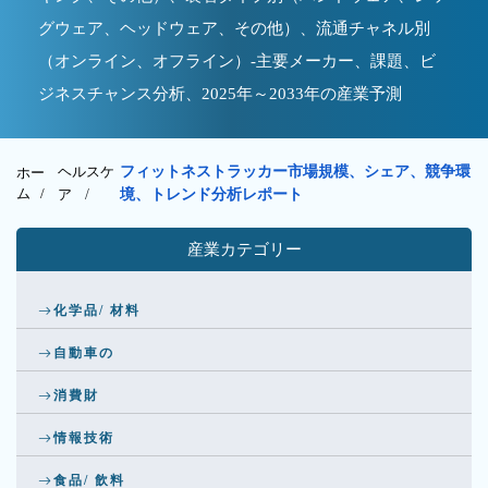
グウェア、ヘッドウェア、その他）、流通チャネル別
（オンライン、オフライン）-主要メーカー、課題、ビ
ジネスチャンス分析、2025年～2033年の産業予測
ヘルスケ
フィットネストラッカー市場規模、シェア、競争環
ホー
ム /
ア
/
境、トレンド分析レポート
産業カテゴリー
化学品/ 材料
自動車の
消費財
情報技術
食品/ 飲料