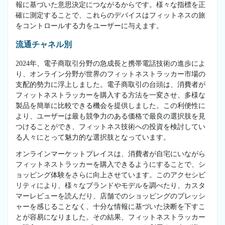
報に基づいた意思決定につながるからです。様々な指標を正
確に測定することで、これらのデバイスはフィットネスの旅
をコントロールする力をユーザーに与えます。
流通チャネル別
2024年、電子商取引分野の急成長と携帯電話技術の進歩によ
り、オンライン分野が世界のフィットネストラッカー市場の
支配的勢力に浮上しました。電子商取引の台頭は、消費者が
フィットネストラッカーを購入する方法を一変させ、多様な
製品を簡単に比較できる機会を提供しました。この利便性に
より、ユーザーは最も競争力のある価格で最良の選択肢を見
つけることができ、フィットネス技術への投資を検討してい
る人々にとって魅力的な選択肢となっています。
オンラインマーケットプレイスは、消費者が自宅にいながら
フィットネストラッカーを購入できるようにすることで、シ
ョッピング体験をさらに向上させています。このアクセシビ
リティにより、様々なブランドやモデルを調べたり、カスタ
マーレビューを読んだり、店舗でのショッピングのプレッシ
ャーを感じることなく、十分な情報に基づいた決断を下すこ
とが容易になりました。その結果、フィットネストラッカー