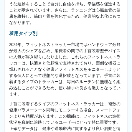
うな運動をすることで自分に自信を持ち、幸福感を促進する
ことが示されています。さらに、ランニングは心臓血管の健
康を維持し、筋肉と骨を強化するため、健康的な老化にもつ
ながります。
着用タイプ別
2024年、フィットネストラッカー市場ではハンドウェア分野
が最大のシェアを占め、消費者の間での手首装着型デバイス
の人気が浮き彫りになりました。これらのフィットネストラ
ッカーは、快適さと信頼性で支持されており、面倒な機器に
煩わされることなく健康とフィットネスをモニターしようと
する個人にとって理想的な選択肢となっています。手首に装
着するタイプのトラッカーは、毎日のルーチンに無理なく組
み込むことができるため、使い勝手の良さも魅力となってい
ます。
手首に装着するタイプのフィットネストラッカーは、複数の
健康パラメーターを同時にモニターする場合、スマートフォ
ンよりも精度があります。この機能は、フィットネスの進捗
状況を真剣に追跡しているユーザーにとって特に重要です。
正確なデータは、健康や運動療法に関するより良い洞察と情