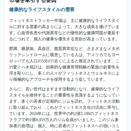
市場を牽引する要因
健康的なライフスタイルの需要
フィットネストラッカー市場は、主に健康的なライフスタイ
ルに対する需要の高まりによって、大きな成長を遂げていま
す。心血管疾患や代謝異常などの慢性的な健康問題が蔓延す
るにつれて、個人の健康を優先する意欲が高まっています。
肥満、糖尿病、高血圧、脂質異常症など、さまざまなメタボ
リックシンドロームに罹患している人は、アメリカでもヨー
ロッパでも人口の5分の1近くに上ると推定されています。こ
の驚くべき統計は、効果的な健康管理戦略の緊急の必要性を
浮き彫りにし、多くの人々がフィットネスとウェルネスによ
り積極的なアプローチを採用するよう促しています。
さらに、若い世代はますます活動的になり、健康的なライフ
スタイルを維持することの重要性を意識するようになってい
ます。多くの若者が定期的にジムを訪れ、フィットネス活動
に取り組んでおり、これがフィットネス文化の活況に寄与し
ています。2024年には、世界中の約2億5,180のフィットネス
クラブで約1億8,459万人のジム会員がいました。このジム参
加者の急増は、個人、特に若者のフィットネスへの強いコミ