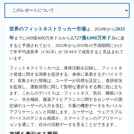
世界のフィットネストラッカー市場
2033
は、2024年から
年
2,727億4,000万米ドル
までに609億4000万米ドルから
に達
すると予測されており、2025年から2033年の予測期間にかけ
て年平均成長率（CAGR）が 18.04％で成長すると見込まれて
います。
フィットネストラッカーは、身体活動を記録し、フィットネ
ス発達に関する洞察を提供する、身体に装着するデバイスで
す。収集された情報は、ユーザーが目標を設定し、進捗状況
を監視し、運動習慣に関して賢明な選択をする際に役に立ち
ます。これらのデバイスは、フィットネス、気分、睡眠パタ
ーン、水分補給、服薬アドヒアランスに関するセンサーの測
定値やユーザーの入力を含む、大量の機密データをモバイル
アプリケーションと同期します。ユーザーは、ウェアラブル
デバイスのデジタル画面か、スマートフォンのアプリケーシ
ョンを通じて、自分の活動データを見ることができます。