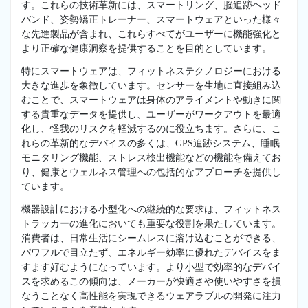
す。これらの技術革新には、スマートリング、脳追跡ヘッド
バンド、姿勢矯正トレーナー、スマートウェアといった様々
な先進製品が含まれ、これらすべてがユーザーに機能強化と
より正確な健康洞察を提供することを目的としています。
特にスマートウェアは、フィットネステクノロジーにおける
大きな進歩を象徴しています。センサーを生地に直接組み込
むことで、スマートウェアは身体のアライメントや動きに関
する貴重なデータを提供し、ユーザーがワークアウトを最適
化し、怪我のリスクを軽減するのに役立ちます。さらに、こ
れらの革新的なデバイスの多くは、GPS追跡システム、睡眠
モニタリング機能、ストレス検出機能などの機能を備えてお
り、健康とウェルネス管理への包括的なアプローチを提供し
ています。
機器設計における小型化への継続的な要求は、フィットネス
トラッカーの進化においても重要な役割を果たしています。
消費者は、日常生活にシームレスに溶け込むことができる、
パワフルで目立たず、エネルギー効率に優れたデバイスをま
すます好むようになっています。より小型で効率的なデバイ
スを求めるこの傾向は、メーカーが快適さや使いやすさを損
なうことなく高性能を実現できるウェアラブルの開発に注力