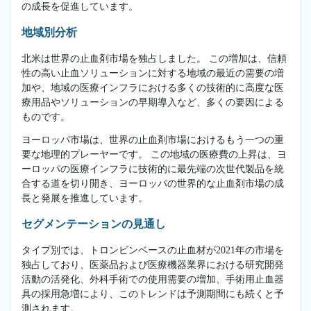
の成長を促進しています。
地域別分析
北米は世界の止血剤市場を独占しました。 この増加は、信頼
性の高い止血ソリューションに対する地域の最近の需要の増
加や、地域の医療インフラにおける多くの技術的に高度な医
療用品やソリューションの早期導入など、多くの要因による
ものです。
ヨーロッパ市場は、世界の止血剤市場におけるもう一つの重
要な地理的プレーヤーです。 この地域の医療費の上昇は、ヨ
ーロッパの医療インフラに技術的に最先端の次世代製品を統
合する道を切り開き、ヨーロッパの世界的な止血剤市場の成
長と発展を推進しています。
セグメンテーションの見通し
タイプ別では、トロンビンベースの止血材が2021年の市場を
独占しており、医薬品および医療機器業界における研究開発
活動の活発化、外科手術での使用需要の増加、手術用止血器
具の採用急増により、このトレンドは予測期間にも続くと予
測されます。