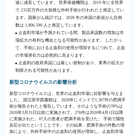
速に成長しています。 世界保健機関は、2019 年に全世界
で 235百万件の大規模な外科手術が行われたと推定してい
ます。国家がん統計では、2020 年の米国の新規がん症例
数は 1,806,590 人と推定しています。
止血剤市場が予測されている間、製品承認数の増加は市
場拡大の有利な機会となる可能性があります。 したがっ
て、手術における止血剤の使用が増加するにつれて、止血
の市場潜在力は必然的に高まります。
止血剤の政府承認には厳しい規制があり、業界の拡大が
制限される可能性があります。
新型コロナウイルスの影響分析
新型コロナウイルスは、世界の止血剤市場に好影響を与えま
した。 国立医学図書館は、2020年にインドで1,307件の肥満手
術が報告されたと報告しています。そのような手術の78%は
2020年3月31日以前に実施されて、276件は2020年4月1日以降
に実施された。87人の患者が肥満手術を受けた。 手術で陽性
反応が出たということです。 その結果、肥満手術の件数の増
加により、外科手術中の止血剤の使用が増加し、止血剤市場