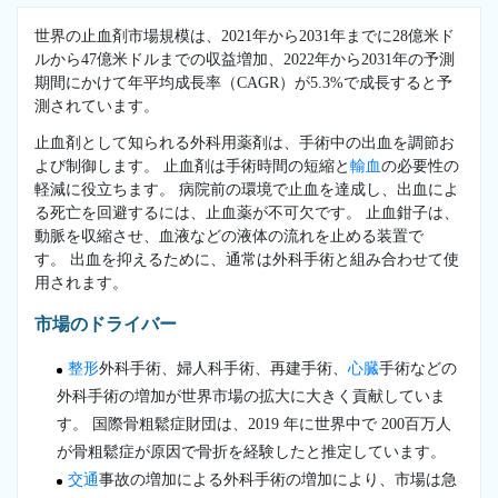
世界の止血剤市場規模は、2021年から2031年までに28億米ド
ルから47億米ドルまでの収益増加、2022年から2031年の予測
期間にかけて年平均成長率（CAGR）が5.3%で成長すると予
測されています。
止血剤として知られる外科用薬剤は、手術中の出血を調節お
よび制御します。 止血剤は手術時間の短縮と
輸血
の必要性の
軽減に役立ちます。 病院前の環境で止血を達成し、出血によ
る死亡を回避するには、止血薬が不可欠です。 止血鉗子は、
動脈を収縮させ、血液などの液体の流れを止める装置で
す。 出血を抑えるために、通常は外科手術と組み合わせて使
用されます。
市場のドライバー
整形
外科手術、婦人科手術、再建手術、
心臓
手術などの
外科手術の増加が世界市場の拡大に大きく貢献していま
す。 国際骨粗鬆症財団は、2019 年に世界中で 200百万人
が骨粗鬆症が原因で骨折を経験したと推定しています。
交通
事故の増加による外科手術の増加により、市場は急