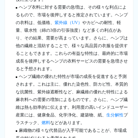
ヘンプ衣料に対する需要の急増は、その様々な利点によ
るもので、市場を後押しすると推定されています。ヘンプ
の衣料は、低価格、
紫外線（UV）
やカビへの耐性、軽
量、吸水性（綿の3倍の引張強度）など多くの利点があ
り、その結果、需要が高まっています。さらに、ヘンプは
他の繊維と混紡することで、様々な高品質の衣服を提供す
ることもできます。これらの有益な特性は、最終的に市場
成長を後押しするヘンプの衣料サービスの需要を急増させ
ると予想されます。
ヘンプ繊維の優れた特性が市場の成長を促進すると予測
されます。これは主に、優れた染色性、防カビ性、本質的
な抗菌性、紫外線遮断性など、麻繊維の優れた特性による
麻衣料への需要の増加によるものです。さらに、ヘンプ繊
維は熱も効率的に伝えます。利用度の高いインドユーザー
産業には、健康食品、化学浄化、建築物、紙、
生分解性
プ
ラスチック、
燃料
などがあります。
麻織物の様々な代替品が入手可能であることが、市場成