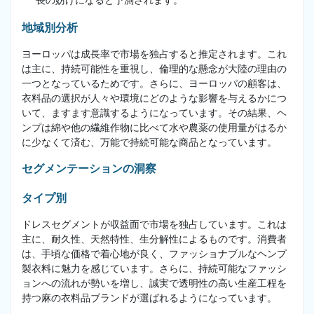
長の妨げになると予測されます。
地域別分析
ヨーロッパは成長率で市場を独占すると推定されます。これ
は主に、持続可能性を重視し、倫理的な懸念が大陸の理由の
一つとなっているためです。さらに、ヨーロッパの顧客は、
衣料品の選択が人々や環境にどのような影響を与えるかにつ
いて、ますます意識するようになっています。その結果、ヘ
ンプは綿や他の繊維作物に比べて水や農薬の使用量がはるか
に少なくて済む、万能で持続可能な商品となっています。
セグメンテーションの洞察
タイプ別
ドレスセグメントが収益面で市場を独占しています。これは
主に、耐久性、天然特性、生分解性によるものです。消費者
は、手頃な価格で着心地が良く、ファッショナブルなヘンプ
製衣料に魅力を感じています。さらに、持続可能なファッシ
ョンへの流れが勢いを増し、誠実で透明性の高い生産工程を
持つ麻の衣料品ブランドが選ばれるようになっています。