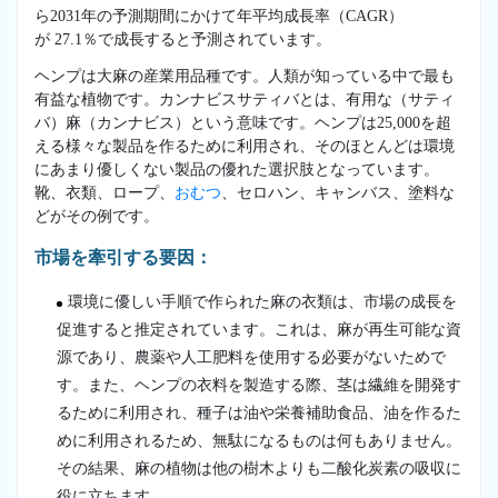
ら2031年の予測期間にかけて年平均成長率（CAGR）
が 27.1％で成長すると予測されています。
ヘンプは大麻の産業用品種です。人類が知っている中で最も
有益な植物です。カンナビスサティバとは、有用な（サティ
バ）麻（カンナビス）という意味です。ヘンプは25,000を超
える様々な製品を作るために利用され、そのほとんどは環境
にあまり優しくない製品の優れた選択肢となっています。
靴、衣類、ロープ、
おむつ
、セロハン、キャンバス、塗料な
どがその例です。
市場を牽引する要因：
環境に優しい手順で作られた麻の衣類は、市場の成長を
促進すると推定されています。これは、麻が再生可能な資
源であり、農薬や人工肥料を使用する必要がないためで
す。また、ヘンプの衣料を製造する際、茎は繊維を開発す
るために利用され、種子は油や栄養補助食品、油を作るた
めに利用されるため、無駄になるものは何もありません。
その結果、麻の植物は他の樹木よりも二酸化炭素の吸収に
役に立ちます。