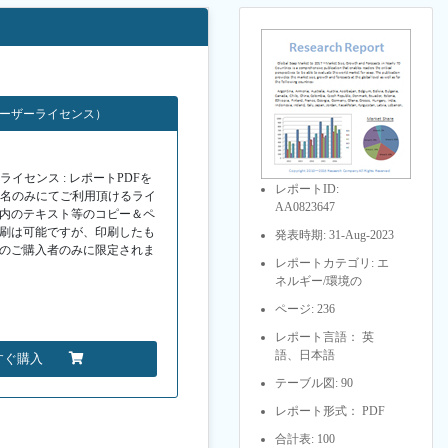
ユーザーライセンス）
イセンス : レポートPDFを
レポートID:
１名のみにてご利用頂けるライ
AA0823647
F内のテキスト等のコピー＆ペ
印刷は可能ですが、印刷したも
発表時期: 31-Aug-2023
Fのご購入者のみに限定されま
レポートカテゴリ: エ
ネルギー/環境の
ページ: 236
レポート言語： 英
語、日本語
すぐ購入
テーブル図: 90
レポート形式： PDF
合計表: 100