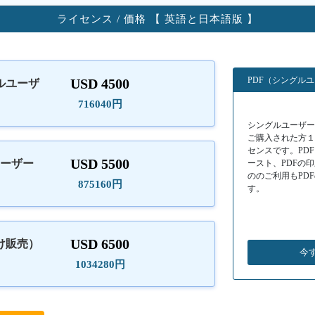
ライセンス / 価格 【 英語と日本語版 】
PDF（シングル
USD 4500
ルユーザ
）
716040円
シングルユーザーラ
ご購入された方
センスです。PD
USD 5500
ユーザー
ースト、PDFの
ののご利用もPD
875160円
す。
USD 6500
け販売）
今
1034280円