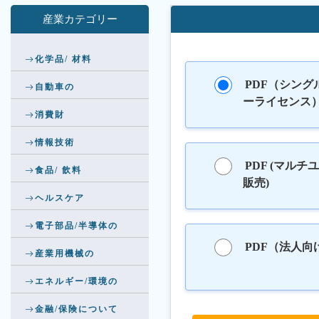
産業カテゴリー
化学品/ 材料
PDF（シング
自動車の
ーライセンス
消費財
情報技術
PDF (マルチ
食品/ 飲料
販売)
ヘルスケア
電子部品/半導体の
PDF（法人向
産業用機械の
エネルギー/環境の
金融/保険について