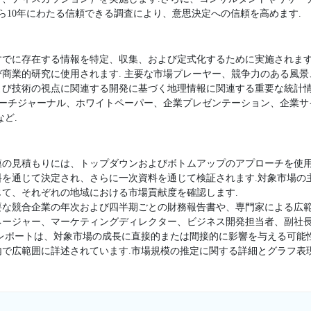
ら10年にわたる信頼できる調査により、意思決定への信頼を高めます.
すでに存在する情報を特定、収集、および定式化するために実施されます
商業的研究に使用されます. 主要な市場プレーヤー、競争力のある風
よび技術の視点に関連する開発に基づく地理情報に関連する重要な統計
サーチジャーナル、ホワイトペーパー、企業プレゼンテーション、企業
ど.
模の見積もりには、トップダウンおよびボトムアップのアプローチを使用
料を通じて決定され、さらに一次資料を通じて検証されます.対象市場の
て、それぞれの地域における市場貢献度を確認します.
要な競合企業の年次および四半期ごとの財務報告書や、専門家による広範
ージャー、マーケティングディレクター、ビジネス開発担当者、副社長
査レポートは、対象市場の成長に直接的または間接的に影響を与える可能
内で広範囲に詳述されています.市場規模の推定に関する詳細とグラフ表