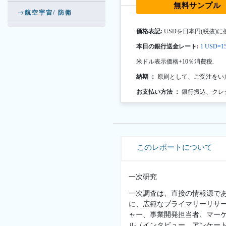
無料サンプル
航空宇宙/ 防衛
価格表記:
USDを日本円(税抜)に
本日の銀行送金レート:
1 USD=15
米ドル表示価格+10％消費税.
納期 ：
原則として、ご受注をい
お支払い方法 ：
銀行振込、クレ
このレポートについて
一次研究
一次調査は、直接の情報源で
に、広範なプライマリーリサ
ャー、事業開発担当者、マー
ル（インタビュー、アンケー