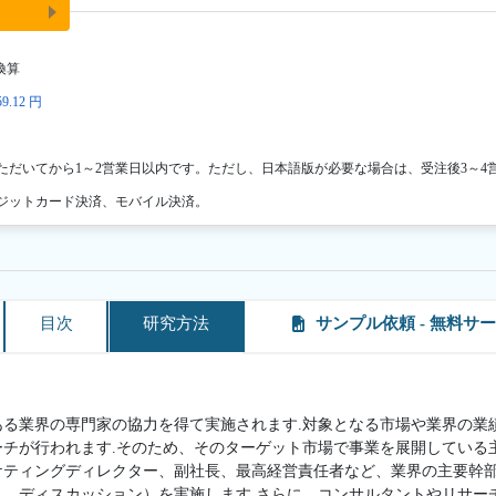
換算
9.12 円
ただいてから1～2営業日以内です。ただし、日本語版が必要な場合は、受注後3～4
ジットカード決済、モバイル決済。
目次
研究方法
サンプル依頼 - 無料サ
ある業界の専門家の協力を得て実施されます.対象となる市場や業界の業
ーチが行われます.そのため、そのターゲット市場で事業を展開している
ケティングディレクター、副社長、最高経営責任者など、業界の主要幹
ト、ディスカッション）を実施します.さらに、コンサルタントやリサー