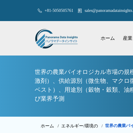
+81-5050505761
sales@panoramadatainsights.
ホーム
産業
世界の農業バイオロジカル市場の規
激剤）、供給源別（微生物、マクロ
ベスト）、用途別（穀物・穀類、油糧
び業界予測
ホーム /
エネルギー/環境の
世界の農業バ
/