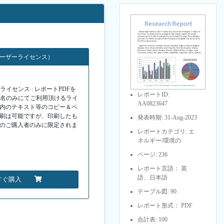
ユーザーライセンス）
イセンス : レポートPDFを
レポートID:
１名のみにてご利用頂けるライ
AA0823647
F内のテキスト等のコピー＆ペ
印刷は可能ですが、印刷したも
発表時期: 31-Aug-2023
Fのご購入者のみに限定されま
レポートカテゴリ: エ
ネルギー/環境の
ページ: 236
レポート言語： 英
語、日本語
すぐ購入
テーブル図: 90
レポート形式： PDF
合計表: 100