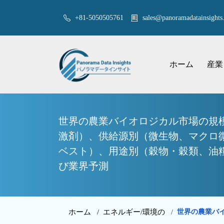
+81-5050505761
sales@panoramadatainsights.
ホーム
産業
世界の農業バイオロジカル市場の規
激剤）、供給源別（微生物、マクロ
ベスト）、用途別（穀物・穀類、油糧
び業界予測
ホーム /
エネルギー/環境の
世界の農業バ
/