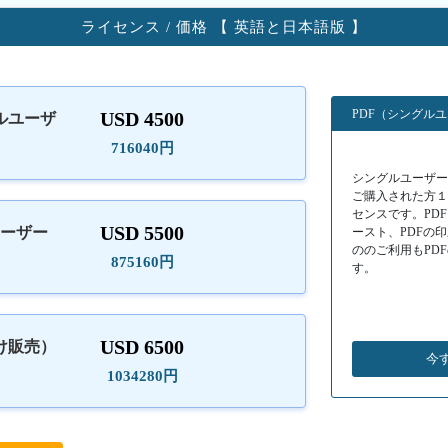
ライセンス / 価格 【 英語と日本語版 】
PDF（シングル
USD 4500
ルユーザ
）
716040円
シングルユーザーラ
ご購入された方
センスです。PD
USD 5500
ユーザー
ースト、PDFの
ののご利用もPD
875160円
す。
USD 6500
け販売）
今
1034280円