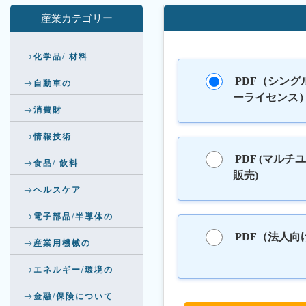
産業カテゴリー
化学品/ 材料
PDF（シング
自動車の
ーライセンス
消費財
情報技術
PDF (マルチ
食品/ 飲料
販売)
ヘルスケア
電子部品/半導体の
PDF（法人向
産業用機械の
エネルギー/環境の
金融/保険について