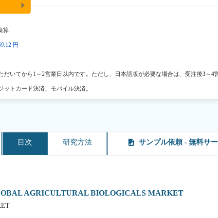
換算
9.12 円
ただいてから1～2営業日以内です。ただし、日本語版が必要な場合は、受注後3～4
ジットカード決済、モバイル決済。
目次
研究方法
サンプル依頼 - 無料サ
GLOBAL AGRICULTURAL BIOLOGICALS MARKET
KET