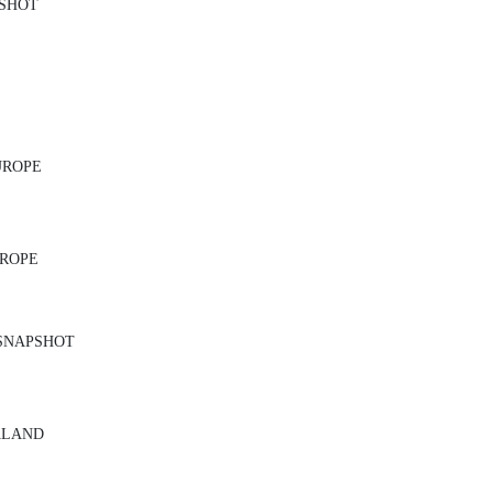
PSHOT
UROPE
UROPE
 SNAPSHOT
ALAND