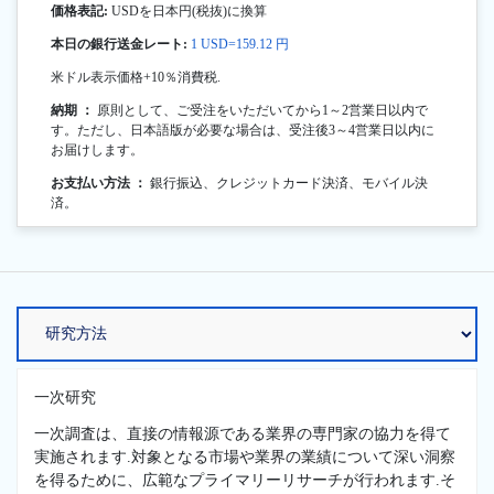
価格表記:
USDを日本円(税抜)に換算
本日の銀行送金レート:
1 USD=159.12 円
米ドル表示価格+10％消費税.
納期 ：
原則として、ご受注をいただいてから1～2営業日以内で
す。ただし、日本語版が必要な場合は、受注後3～4営業日以内に
お届けします。
お支払い方法 ：
銀行振込、クレジットカード決済、モバイル決
済。
一次研究
一次調査は、直接の情報源である業界の専門家の協力を得て
実施されます.対象となる市場や業界の業績について深い洞察
を得るために、広範なプライマリーリサーチが行われます.そ