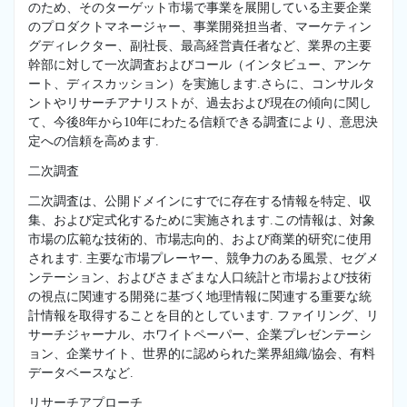
のため、そのターゲット市場で事業を展開している主要企業
のプロダクトマネージャー、事業開発担当者、マーケティン
グディレクター、副社長、最高経営責任者など、業界の主要
幹部に対して一次調査およびコール（インタビュー、アンケ
ート、ディスカッション）を実施します.さらに、コンサルタ
ントやリサーチアナリストが、過去および現在の傾向に関し
て、今後8年から10年にわたる信頼できる調査により、意思決
定への信頼を高めます.
二次調査
二次調査は、公開ドメインにすでに存在する情報を特定、収
集、および定式化するために実施されます.この情報は、対象
市場の広範な技術的、市場志向的、および商業的研究に使用
されます. 主要な市場プレーヤー、競争力のある風景、セグメ
ンテーション、およびさまざまな人口統計と市場および技術
の視点に関連する開発に基づく地理情報に関連する重要な統
計情報を取得することを目的としています. ファイリング、リ
サーチジャーナル、ホワイトペーパー、企業プレゼンテーシ
ョン、企業サイト、世界的に認められた業界組織/協会、有料
データベースなど.
リサーチアプローチ