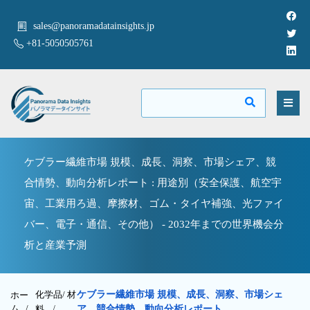
sales@panoramadatainsights.jp
+81-5050505761
ケブラー繊維市場 規模、成長、洞察、市場シェア、競
合情勢、動向分析レポート : 用途別（安全保護、航空宇
宙、工業用ろ過、摩擦材、ゴム・タイヤ補強、光ファイ
バー、電子・通信、その他） - 2032年までの世界機会分
析と産業予測
化学品/ 材
ケブラー繊維市場 規模、成長、洞察、市場シェ
ホー
ム /
料
/
ア、競合情勢、動向分析レポート