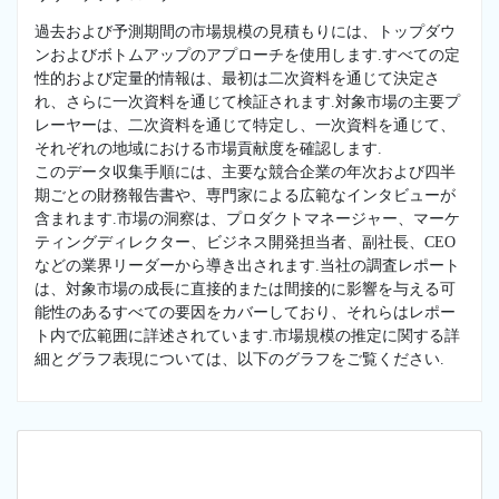
過去および予測期間の市場規模の見積もりには、トップダウ
ンおよびボトムアップのアプローチを使用します.すべての定
性的および定量的情報は、最初は二次資料を通じて決定さ
れ、さらに一次資料を通じて検証されます.対象市場の主要プ
レーヤーは、二次資料を通じて特定し、一次資料を通じて、
それぞれの地域における市場貢献度を確認します.
このデータ収集手順には、主要な競合企業の年次および四半
期ごとの財務報告書や、専門家による広範なインタビューが
含まれます.市場の洞察は、プロダクトマネージャー、マーケ
ティングディレクター、ビジネス開発担当者、副社長、CEO
などの業界リーダーから導き出されます.当社の調査レポート
は、対象市場の成長に直接的または間接的に影響を与える可
能性のあるすべての要因をカバーしており、それらはレポー
ト内で広範囲に詳述されています.市場規模の推定に関する詳
細とグラフ表現については、以下のグラフをご覧ください.