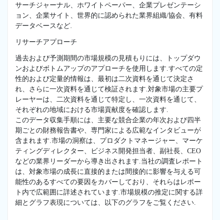
サーチジャーナル、ホワイトペーパー、企業プレゼンテーシ
ョン、企業サイト、世界的に認められた業界組織/協会、有料
データベースなど.
リサーチアプローチ
過去および予測期間の市場規模の見積もりには、トップダウ
ンおよびボトムアップのアプローチを使用します.すべての定
性的および定量的情報は、最初は二次資料を通じて決定さ
れ、さらに一次資料を通じて検証されます.対象市場の主要プ
レーヤーは、二次資料を通じて特定し、一次資料を通じて、
それぞれの地域における市場貢献度を確認します.
このデータ収集手順には、主要な競合企業の年次および四半
期ごとの財務報告書や、専門家による広範なインタビューが
含まれます.市場の洞察は、プロダクトマネージャー、マーケ
ティングディレクター、ビジネス開発担当者、副社長、CEO
などの業界リーダーから導き出されます.当社の調査レポート
は、対象市場の成長に直接的または間接的に影響を与える可
能性のあるすべての要因をカバーしており、それらはレポー
ト内で広範囲に詳述されています.市場規模の推定に関する詳
細とグラフ表現については、以下のグラフをご覧ください.