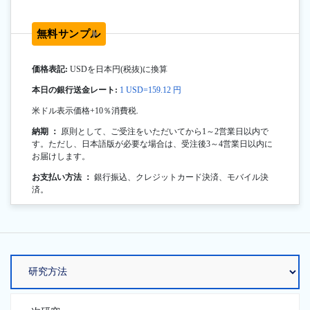
無料サンプル
価格表記:
USDを日本円(税抜)に換算
本日の銀行送金レート:
1 USD=159.12 円
米ドル表示価格+10％消費税.
納期 ：
原則として、ご受注をいただいてから1～2営業日以内で
す。ただし、日本語版が必要な場合は、受注後3～4営業日以内に
お届けします。
お支払い方法 ：
銀行振込、クレジットカード決済、モバイル決
済。