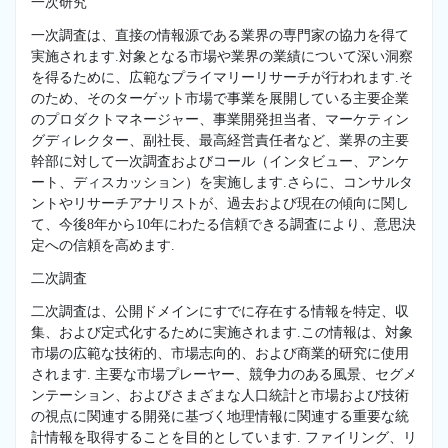
一次研究
一次調査は、直接の情報源である業界の専門家の協力を得て
実施されます.対象となる市場や業界の業績について深い洞察
を得るために、広範なプライマリーリサーチが行われます.そ
のため、そのターゲット市場で事業を展開している主要企業
のプロダクトマネージャー、事業開発担当者、マーケティン
グディレクター、副社長、最高経営責任者など、業界の主要
幹部に対して一次調査およびコール（インタビュー、アンケ
ート、ディスカッション）を実施します.さらに、コンサルタ
ントやリサーチアナリストが、過去および現在の傾向に関し
て、今後8年から10年にわたる信頼できる調査により、意思決
定への信頼を高めます.
二次調査
二次調査は、公開ドメインにすでに存在する情報を特定、収
集、および定式化するために実施されます.この情報は、対象
市場の広範な技術的、市場志向的、および商業的研究に使用
されます. 主要な市場プレーヤー、競争力のある風景、セグメ
ンテーション、およびさまざまな人口統計と市場および技術
の視点に関連する開発に基づく地理情報に関連する重要な統
計情報を取得することを目的としています. ファイリング、リ