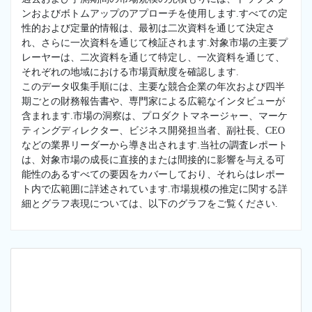
ンおよびボトムアップのアプローチを使用します.すべての定
性的および定量的情報は、最初は二次資料を通じて決定さ
れ、さらに一次資料を通じて検証されます.対象市場の主要プ
レーヤーは、二次資料を通じて特定し、一次資料を通じて、
それぞれの地域における市場貢献度を確認します.
このデータ収集手順には、主要な競合企業の年次および四半
期ごとの財務報告書や、専門家による広範なインタビューが
含まれます.市場の洞察は、プロダクトマネージャー、マーケ
ティングディレクター、ビジネス開発担当者、副社長、CEO
などの業界リーダーから導き出されます.当社の調査レポート
は、対象市場の成長に直接的または間接的に影響を与える可
能性のあるすべての要因をカバーしており、それらはレポー
ト内で広範囲に詳述されています.市場規模の推定に関する詳
細とグラフ表現については、以下のグラフをご覧ください.