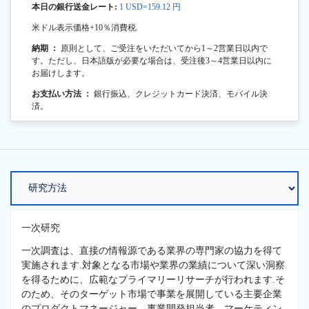
本日の銀行送金レート:
1 USD=159.12 円
米ドル表示価格+10％消費税.
納期 ：
原則として、ご受注をいただいてから1～2営業日以内で
す。ただし、日本語版が必要な場合は、受注後3～4営業日以内に
お届けします。
お支払い方法 ：
銀行振込、クレジットカード決済、モバイル決
済。
一次研究
一次調査は、直接の情報源である業界の専門家の協力を得て
実施されます.対象となる市場や業界の業績について深い洞察
を得るために、広範なプライマリーリサーチが行われます.そ
のため、そのターゲット市場で事業を展開している主要企業
のプロダクトマネージャー、事業開発担当者、マーケティン