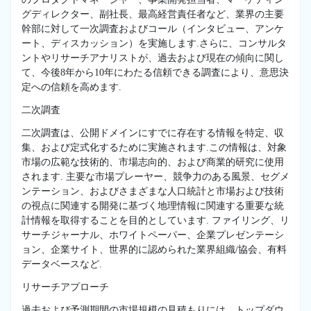
グディレクター、副社長、最高経営責任者など、業界の主要
幹部に対して一次調査およびコール（インタビュー、アンケ
ート、ディスカッション）を実施します.さらに、コンサルタ
ントやリサーチアナリストが、過去および現在の傾向に関し
て、今後8年から10年にわたる信頼できる調査により、意思決
定への信頼を高めます.
二次調査
二次調査は、公開ドメインにすでに存在する情報を特定、収
集、および定式化するために実施されます.この情報は、対象
市場の広範な技術的、市場志向的、および商業的研究に使用
されます. 主要な市場プレーヤー、競争力のある風景、セグメ
ンテーション、およびさまざまな人口統計と市場および技術
の視点に関連する開発に基づく地理情報に関連する重要な統
計情報を取得することを目的としています. ファイリング、リ
サーチジャーナル、ホワイトペーパー、企業プレゼンテーシ
ョン、企業サイト、世界的に認められた業界組織/協会、有料
データベースなど.
リサーチアプローチ
過去および予測期間の市場規模の見積もりには、トップダウ