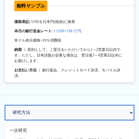
無料サンプル
価格表記:
USDを日本円(税抜)に換算
本日の銀行送金レート:
1 USD=159.12 円
米ドル表示価格+10％消費税.
納期 ：
原則として、ご受注をいただいてから1～2営業日以内で
す。ただし、日本語版が必要な場合は、受注後3～4営業日以内に
お届けします。
お支払い方法 ：
銀行振込、クレジットカード決済、モバイル決
済。
一次研究