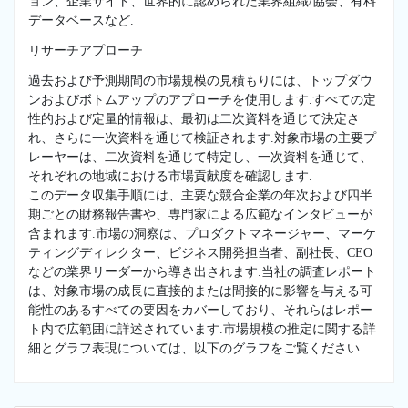
ョン、企業サイト、世界的に認められた業界組織/協会、有料
データベースなど.
リサーチアプローチ
過去および予測期間の市場規模の見積もりには、トップダウ
ンおよびボトムアップのアプローチを使用します.すべての定
性的および定量的情報は、最初は二次資料を通じて決定さ
れ、さらに一次資料を通じて検証されます.対象市場の主要プ
レーヤーは、二次資料を通じて特定し、一次資料を通じて、
それぞれの地域における市場貢献度を確認します.
このデータ収集手順には、主要な競合企業の年次および四半
期ごとの財務報告書や、専門家による広範なインタビューが
含まれます.市場の洞察は、プロダクトマネージャー、マーケ
ティングディレクター、ビジネス開発担当者、副社長、CEO
などの業界リーダーから導き出されます.当社の調査レポート
は、対象市場の成長に直接的または間接的に影響を与える可
能性のあるすべての要因をカバーしており、それらはレポー
ト内で広範囲に詳述されています.市場規模の推定に関する詳
細とグラフ表現については、以下のグラフをご覧ください.