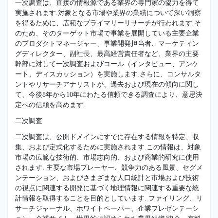
一次調査は、直接の情報源である業界の専門家の協力を得て
実施されます.対象となる市場や業界の業績について深い洞察
を得るために、広範なプライマリーリサーチが行われます.そ
のため、そのターゲット市場で事業を展開している主要企業
のプロダクトマネージャー、事業開発担当者、マーケティン
グディレクター、副社長、最高経営責任者など、業界の主要
幹部に対して一次調査およびコール（インタビュー、アンケ
ート、ディスカッション）を実施します.さらに、コンサルタ
ントやリサーチアナリストが、過去および現在の傾向に関し
て、今後8年から10年にわたる信頼できる調査により、意思決
定への信頼を高めます.
二次調査
二次調査は、公開ドメインにすでに存在する情報を特定、収
集、および定式化するために実施されます.この情報は、対象
市場の広範な技術的、市場志向的、および商業的研究に使用
されます. 主要な市場プレーヤー、競争力のある風景、セグメ
ンテーション、およびさまざまな人口統計と市場および技術
の視点に関連する開発に基づく地理情報に関連する重要な統
計情報を取得することを目的としています. ファイリング、リ
サーチジャーナル、ホワイトペーパー、企業プレゼンテーシ