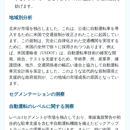
妨げます。
地域別分析
北米が市場を独占しました。これは、公道に自動運転車を導
入するために米国で交通規制が改正されたことに起因してい
ます。この規制は、完全に自律化された交通機関を実現する
ために、米国の全州で徐々に採用されつつあります。例え
ば、米国運輸省（USDOT）は、自動運転車技術の確実な開
発、統合、テストを支援するため、学術界、州、産業界、擁
護団体、地方、交通関係者の幅広い連合と協力して自動運転
車完全計画を策定しました。このような近代的な規制環境と
支援的な政府規則が、この地域の市場成長の原因となってい
ます。
セグメンテーションの洞察
自動運転のレベルに関する洞察
レベル1セグメントが市場を独占しており、車線逸脱警告や初
歩的な駐車支援を含む半自動運転機能を備えたピックアップ
トラックへの需要が高まっています。さらに、特に中国、ヨ