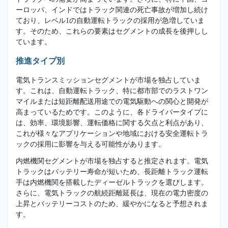
ーロッパ、インドではトラック関連の死亡事故が増加し続け
ており、レベル1の自動運転トラックの採用が急増していま
す。そのため、これらの要素はセグメントの成長を後押しし
ています。
推進タイプ別
電気トランスミッションセグメントが市場を独占していま
す。これは、自動運転トラック、特に都市部でのラストワン
マイルまたは短距離配送用途での電気駆動への関心と開発が
高まっているためです。このように、各ドライバータイプに
は、効率、環境影響、運転価格に関する欠点と利点があり、
これが様々なアプリケーションや地域における安全運転トラ
ックの採用に影響を与える可能性があります。
内燃機関セグメントが市場を独占すると推定されます。電気
トラックはバッテリー寿命が短いため、長距離トラック運転
手は内燃機関を搭載したディーゼルトラックを選びします。
さらに、電気トラックの航続距離延長は、現在の電力密度の
上昇とバッテリーコストのため、緩やかになると予想されま
す。