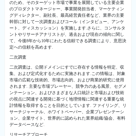
のため、そのターゲット市場で事業を展開している主要企業
のプロダクトマネージャー、事業開発担当者、マーケティン
グディレクター、副社長、最高経営責任者など、業界の主要
幹部に対して一次調査およびコール（インタビュー、アンケ
ート、ディスカッション）を実施します.さらに、コンサルタ
ントやリサーチアナリストが、過去および現在の傾向に関し
て、今後8年から10年にわたる信頼できる調査により、意思決
定への信頼を高めます.
二次調査
二次調査は、公開ドメインにすでに存在する情報を特定、収
集、および定式化するために実施されます.この情報は、対象
市場の広範な技術的、市場志向的、および商業的研究に使用
されます. 主要な市場プレーヤー、競争力のある風景、セグメ
ンテーション、およびさまざまな人口統計と市場および技術
の視点に関連する開発に基づく地理情報に関連する重要な統
計情報を取得することを目的としています. ファイリング、リ
サーチジャーナル、ホワイトペーパー、企業プレゼンテーシ
ョン、企業サイト、世界的に認められた業界組織/協会、有料
データベースなど.
リサーチアプローチ