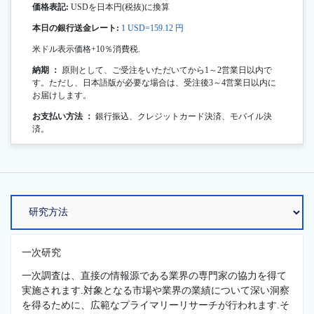
価格表記:
USDを日本円(税抜)に換算
本日の銀行送金レート:
1 USD=159.12 円
米ドル表示価格+10％消費税.
納期 ：
原則として、ご受注をいただいてから1～2営業日以内で
す。ただし、日本語版が必要な場合は、受注後3～4営業日以内に
お届けします。
お支払い方法 ：
銀行振込、クレジットカード決済、モバイル決
済。
一次研究
一次調査は、直接の情報源である業界の専門家の協力を得て
実施されます.対象となる市場や業界の業績について深い洞察
を得るために、広範なプライマリーリサーチが行われます.そ