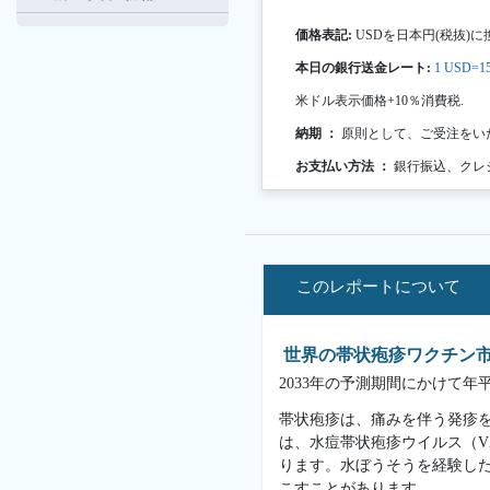
価格表記:
USDを日本円(税抜)に
本日の銀行送金レート:
1 USD=15
米ドル表示価格+10％消費税.
納期 ：
原則として、ご受注をい
お支払い方法 ：
銀行振込、クレ
このレポートについて
世界の帯状疱疹ワクチン
2033年の予測期間にかけて年
帯状疱疹は、痛みを伴う発疹
は、水痘帯状疱疹ウイルス（V
ります。水ぼうそうを経験し
こすことがあります。