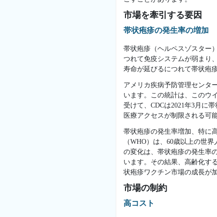
市場を牽引する要因
帯状疱疹の発生率の増加
帯状疱疹（ヘルペスゾスター
つれて免疫システムが弱まり
寿命が延びるにつれて帯状疱
アメリカ疾病予防管理センター
います。この統計は、このウ
受けて、CDCは2021年3
医療アクセスが制限される可
帯状疱疹の発生率増加、特に
（WHO）は、60歳以上の世
の変化は、帯状疱疹の発生率
います。その結果、高齢化す
状疱疹ワクチン市場の成長が
市場の制約
高コスト