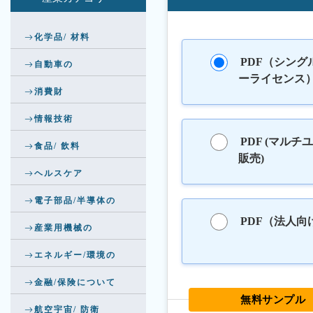
化学品/ 材料
PDF（シング
自動車の
ーライセンス
消費財
情報技術
PDF (マルチ
食品/ 飲料
販売)
ヘルスケア
電子部品/半導体の
PDF（法人向
産業用機械の
エネルギー/環境の
金融/保険について
無料サンプル
航空宇宙/ 防衛