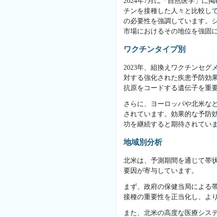
2024年7月に「自然医学」
チンを接種した人々と比較し
の必要性を強調しています。
市場におけるその地位を強固
ワクチンタイプ別
2023年、組換えワクチンセ
対する強化された疾患予防効
抗原をコードする遺伝子を重
さらに、ヨーロッパや北米など
されています。効果的な予防
功を継続すると期待されてい
地域別分析
北米は、予測期間を通じて帯
要因が寄与しています。
まず、政府の保健当局による
接種の重要性を正当化し、よ
また、北米の高度な医療シス