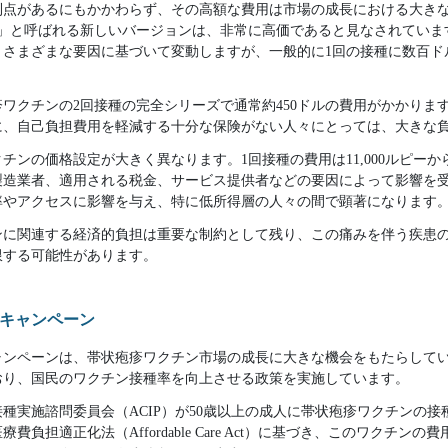
利点があるにもかかわらず、その高額な費用は市場の成長における大き
rix）」と呼ばれる新しいバージョンは、非常に高価であると見なされてい
、さまざまな要因に基づいて変動しますが、一般的に1回の接種に数百ド
ワクチンの2回接種の完全シリーズで通常約450ドルの費用がかかりま
に、自己負担費用を軽減する十分な保険がない人々にとっては、大きな
ンの価格設定が大きく異なります。1回接種の費用は11,000ルピーから1
製造業者、適用される税金、サービス提供者などの要因によって影響を
率やアクセスに影響を与え、特に低所得層の人々の間で顕著になります
ンに関連する経済的負担は重要な制約として残り、この痛みを伴う疾患
限する可能性があります。
キャンペーン
ャンペーンは、帯状疱疹ワクチン市場の成長に大きな機会をもたらして
おり、国民のワクチン接種率を向上させる政策を実施しています。
種実施諮問委員会（ACIP）が50歳以上の成人に帯状疱疹ワクチンの
負担適正化法（Affordable Care Act）に基づき、このワクチン