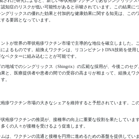
に掲載された研究によると、新しい帯状疱疹ワクチンであるシングリック
て認知症のリスクが低い可能性があると示唆されています。この結果に
シングリックスの優れた効果と付加的な健康効果に関する知見は、この
にする要因となっています。
グメントが世界の帯状疱疹ワクチン市場で主導的な地位を確立しました。
果によるものです。組換えワクチンは、リコンビナントDNA技術を使用
要なベクターに組み込むことが可能です。
の地域でのシングリックス（Shingrix）の広範な採用が、今後このセ
効果と、医療提供者や患者の間での受容の高まりが相まって、組換えワ
ます。
状疱疹ワクチン市場の大きなシェアを維持すると予想されています。こ
帯状疱疹ワクチンの推奨が、接種率の向上に重要な役割を果たしていま
り多くの人々が接種を受けるよう促進します。
テムは、ワクチンの流通と接種を円滑に進めるための基盤を提供してい