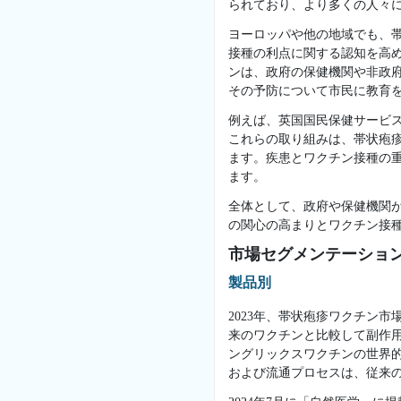
られており、より多くの人々
ヨーロッパや他の地域でも、
接種の利点に関する認知を高
ンは、政府の保健機関や非政
その予防について市民に教育
例えば、英国国民保健サービス
これらの取り組みは、帯状疱
ます。疾患とワクチン接種の
ます。
全体として、政府や保健機関
の関心の高まりとワクチン接
市場セグメンテーショ
製品別
2023年、帯状疱疹ワクチン市
来のワクチンと比較して副作
ングリックスワクチンの世界
および流通プロセスは、従来