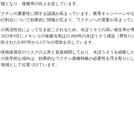
可能となり、接種率の向上を促しています。
ワクチンの重要性に関する認識が高まっています。教育キャンペーンや
種の利点について効果的に情報が広まり、ワクチンへの需要が高まって
スの再活性化によって引き起こされるため、水ぼうそうの高い発生率が
22年9月にメキシコの保健当局は21,060件の水ぼうそう感染（男性11,05
告された8,897件から137％の増加を示しています。
帯状疱疹発症のリスクの上昇と直接相関しており、水ぼうそうを経験し
この疫学的な傾向は、効果的なワクチン接種戦略の必要性を浮き彫りに
な地域として位置づけています。