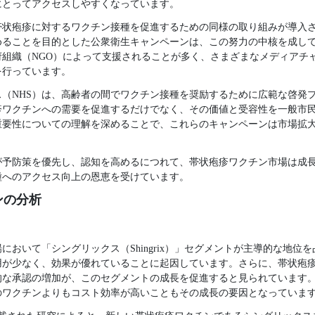
にとってアクセスしやすくなっています。
帯状疱疹に対するワクチン接種を促進するための同様の取り組みが導入
めることを目的とした公衆衛生キャンペーンは、この努力の中核を成し
府組織（NGO）によって支援されることが多く、さまざまなメディアチ
を行っています。
（NHS）は、高齢者の間でワクチン接種を奨励するために広範な啓発
疹ワクチンへの需要を促進するだけでなく、その価値と受容性を一般市
重要性についての理解を深めることで、これらのキャンペーンは市場拡
が予防策を優先し、認知を高めるにつれて、帯状疱疹ワクチン市場は成
種へのアクセス向上の恩恵を受けています。
ンの分析
場において「シングリックス（Shingrix）」セグメントが主導的な地
用が少なく、効果が優れていることに起因しています。さらに、帯状疱
的な承認の増加が、このセグメントの成長を促進すると見られています
のワクチンよりもコスト効率が高いこともその成長の要因となっていま