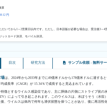
換算
9.12 円
ただいてから1～2営業日以内です。ただし、日本語版が必要な場合は、受注後3～4
ジットカード決済、モバイル決済。
目次
研究方法
サンプル依頼 - 無料サ
市場
は、2024年から2033年までに49億米ドルから178億米ドルに達する
平均成長率（CAGR）が 15.34％で成長すると見込まれています。
を特徴とするウイルス感染症であり、主に胴体の片側にストライプ状の
ZV）によって引き起こされます。このウイルスは、水ぼうそう（水痘
た後、ウイルスは体内で何年も潜伏状態を保つことがあり、後に再活性