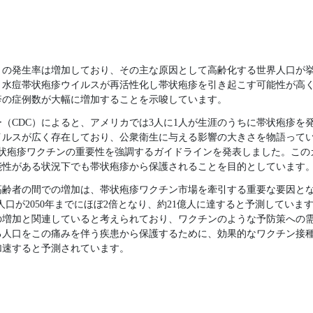
）の発生率は増加しており、その主な原因として高齢化する世界人口が
、水痘帯状疱疹ウイルスが再活性化し帯状疱疹を引き起こす可能性が高
疹の症例数が大幅に増加することを示唆しています。
（CDC）によると、アメリカでは3人に1人が生涯のうちに帯状疱疹を
イルスが広く存在しており、公衆衛生に与える影響の大きさを物語って
月に帯状疱疹ワクチンの重要性を強調するガイドラインを発表しました。こ
能性がある状況下でも帯状疱疹から保護されることを目的としています
高齢者の間での増加は、帯状疱疹ワクチン市場を牽引する重要な要因と
界人口が2050年までにほぼ2倍となり、約21億人に達すると予測してい
の増加と関連していると考えられており、ワクチンのような予防策への
る人口をこの痛みを伴う疾患から保護するために、効果的なワクチン接
加速すると予測されています。