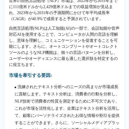
世界の自然言語処理（NLP）市場は、2022年から2031年まで
に111億米ドルから2,429億米ドルまでの収益増加が見込ま
れ、2023年から2031年の予測期間にかけて年平均成長率
（CAGR）が40.9%で成長すると予測されています。
自然言語処理(NLP)は人工知能(AI)の一部で、会話知能や音声
対応AIを使用することで、コンピュータが人間の言語を理解
し、意味を理解し、コミュニケーションを促進することを可
能にします。さらに、オートコンプリートやオートコレクト
ツールのようなNLP機能は、個々の言語パターンを分析し、
ユーザーやオーディエンスに最も適した選択肢を特定するの
に役立ちます。
市場を牽引する要因:
洗練されたテキスト分析へのニーズの高まりが市場成長
に貢献します。テキスト分析は、消費者の行動を分析し、
NLP技術で消費者の性質を測定するために不可欠であり、
これが市場を活性化します。企業はテキスト分析を活用し
て、顧客にパーソナライズされたお得な情報や割引を提供
することができます。さらに、ソーシャルメディアプラッ