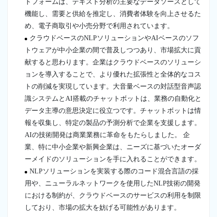
トフォームは、テキスト分析の主要なデータソースとして
機能し、需要と供給を推定し、消費者体験を向上させるた
め、電子商取引や小売分野で利用されています。
クラウドベースのNLPソリューションやAIベースのソフ
トウェアが中小企業の間で普及しつつあり、市場拡大に貢
献すると思わります。企業はクラウドベースのソリューシ
ョンを導入することで、より優れた拡張性と全体的なコス
トの削減を実現しています。大音量ベースの対話型音声認
識システムとAI搭載のチャットボットは、業務の自動化と
データ主導の意思決定に役立つです。チャットボットは情
報を収集し、特定の製品の予測分析で企業を支援します。
AIの技術開発は商業業務に革命をもたらしました。 企
業、特に中小企業や新興企業は、ニーズに基づいたオーダ
ーメイドのソリューションを手に入れることができます。
NLPソリューションを実装する際のコード混合言語の採
用や、ニューラルネットワークを使用したNLP技術の開発
における制約が、クラウドベースのサービスの利用を制限
しており、市場の拡大を妨げる可能性があります。