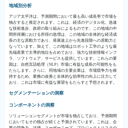
地域別分析
アジア太平洋は、予測期間において最も高い成長率で市場を
独占すると推定されます。これは、経済のデジタル化、急速
な技術進歩、政府の取り組みによるものです。この地域の中
間所得層における所得の急増は、この地域の全体的な経済成
長の主な原動力であり、発展途上から先進段階への原動力と
なっています。加えて、この地域はロボット工学のような最
先端産業で主導的地位を占めており、強力な技術情報インフ
ラ、ソフトウェア、サービスも提供しています。これらの要
因は、自然言語処理（NLP）市場に有益な成長の可能性をも
たらします。さらに、同地域の主要企業は、市場競争力を維
持するため、業務の改善と全体的な効率性の向上に注力して
おり、これは市場に有益な展望をもたらすと予想されます。
セグメンテーションの洞察
コンポーネントの洞察
ソリューションセグメントが市場を独占しており、予測期間
においてもその独占が続くと予測されています。これは、企
業の競争力、法律、ユーザーニーズ、プロジェクトリスクの