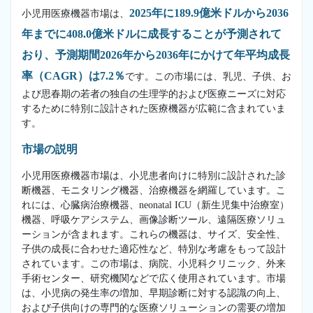
2025年に189.9億米ドルから2036
小児用医療機器市場は、
年までに408.0億米ドルに成長することが予測されて
おり、予測期間2026年から2036年にかけて年平均成長
率（CAGR）は7.2％
です。この市場には、乳児、子供、お
よび思春期の若者の独自の生理学的および医療ニーズに対応
するために特別に設計された医療機器が広範に含まれていま
す。
市場の説明
小児用医療機器市場は、小児患者向けに特別に設計された診
断機器、モニタリング機器、治療機器を網羅しています。こ
れには、心臓病治療機器、neonatal ICU（新生児集中治療室）
機器、呼吸ケアシステム、画像診断ツール、遠隔医療ソリュ
ーションが含まれます。これらの機器は、サイズ、安全性、
子供の成長に合わせた適応性など、特別な考慮をもって設計
されています。この市場は、病院、小児科クリニック、外来
手術センター、研究機関などで広く使用されています。市場
は、小児病の発生率の増加、早期診断に対する認識の向上、
および子供向けの専門的な医療ソリューションの需要の増加