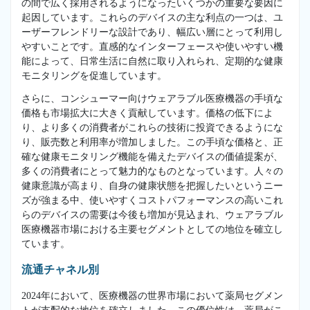
の間で広く採用されるようになったいくつかの重要な要因に
起因しています。これらのデバイスの主な利点の一つは、ユ
ーザーフレンドリーな設計であり、幅広い層にとって利用し
やすいことです。直感的なインターフェースや使いやすい機
能によって、日常生活に自然に取り入れられ、定期的な健康
モニタリングを促進しています。
さらに、コンシューマー向けウェアラブル医療機器の手頃な
価格も市場拡大に大きく貢献しています。価格の低下によ
り、より多くの消費者がこれらの技術に投資できるようにな
り、販売数と利用率が増加しました。この手頃な価格と、正
確な健康モニタリング機能を備えたデバイスの価値提案が、
多くの消費者にとって魅力的なものとなっています。人々の
健康意識が高まり、自身の健康状態を把握したいというニー
ズが強まる中、使いやすくコストパフォーマンスの高いこれ
らのデバイスの需要は今後も増加が見込まれ、ウェアラブル
医療機器市場における主要セグメントとしての地位を確立し
ています。
流通チャネル別
2024年において、医療機器の世界市場において薬局セグメン