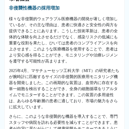
非侵襲性機器の採用増加
様々な非侵襲的ウェアラブル医療機器の開発が著しく増加し
ているが、その主な理由は、患者に快適さと安全性の両方を
提供できることにあります。こうした技術革新は、患者の全
体的な体験を向上させるだけでなく、感染リスクの低減にも
重要な役割を果たし、ひいては患者のコンプライアンスを向
上させます。このような医療機器を使用することで、患者は
より安心感を得ることができ、モニタリングや治療レジメン
を遵守する可能性が高まります。
2025年4月、マサチューセッツ工科大学（MIT）の研究者たち
が腕時計に匹敵するサイズの非侵襲的医療用モニタリング機
器を開発しました。この画期的な装置は、血管内に存在する
単一細胞を検出することができ、全身の細胞循環をリアルタ
イムでモニターすることができます。この装置の多用途性
は、あらゆる年齢層の患者に適しており、市場の魅力をさら
に拡大しています。
さらに、このような非侵襲的な機器を導入することで、専門
スタッフや病院を訪れる必要性を減らすことができます。患
者が自宅に居ながらにして健康状態をモニターできるように