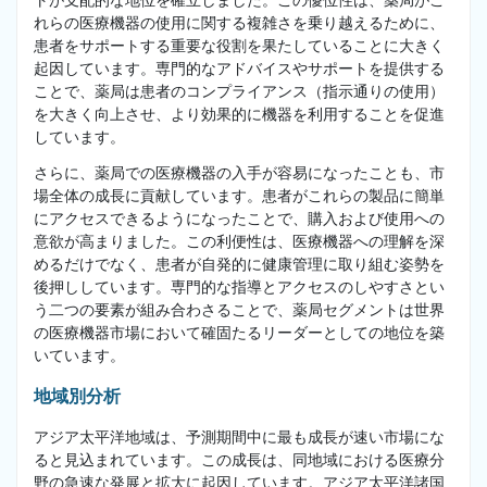
トが支配的な地位を確立しました。この優位性は、薬局がこ
れらの医療機器の使用に関する複雑さを乗り越えるために、
患者をサポートする重要な役割を果たしていることに大きく
起因しています。専門的なアドバイスやサポートを提供する
ことで、薬局は患者のコンプライアンス（指示通りの使用）
を大きく向上させ、より効果的に機器を利用することを促進
しています。
さらに、薬局での医療機器の入手が容易になったことも、市
場全体の成長に貢献しています。患者がこれらの製品に簡単
にアクセスできるようになったことで、購入および使用への
意欲が高まりました。この利便性は、医療機器への理解を深
めるだけでなく、患者が自発的に健康管理に取り組む姿勢を
後押ししています。専門的な指導とアクセスのしやすさとい
う二つの要素が組み合わさることで、薬局セグメントは世界
の医療機器市場において確固たるリーダーとしての地位を築
いています。
地域別分析
アジア太平洋地域は、予測期間中に最も成長が速い市場にな
ると見込まれています。この成長は、同地域における医療分
野の急速な発展と拡大に起因しています。アジア太平洋諸国