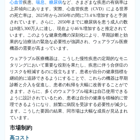
心血管
疾患、
喘息
、
糖尿病
など、さまざまな疾患の有病率は
上昇傾向にあります。実際、心血管疾患（CVD）による世界
の死亡率は、2025年から2050年の間に73.4％増加すると予測
されています。さらに、2050年までに糖尿病を患う成人の数
は8億5,300万人に達し、現在より46％増加すると推定されて
います。このような健康危機の深刻化により、早期診断と効
果的な治療法の緊急な必要性が強調され、ウェアラブル医療
機器の需要が高まっています。
ウェアラブル医療機器は、こうした慢性疾患の定期的なモニ
タリングにおいて重要な役割を果たし、疾患に伴う合併症の
リスクを軽減するのに役立ちます。患者が自分の健康指標を
継続的に追跡できるようにすることで、これらの機器は早期
診断と介入を促進し、患者の転帰を大幅に改善することがで
きます。さらに、多くのウェアラブル端末は自己使用できる
ように設計されているため、患者は自分の健康を積極的に管
理できるようになり、頻繁に病院を受診する必要性が減少し
ます。こうした要因の結果、同市場は大幅な成長が見込まれ
ています。
市場制約
高コスト