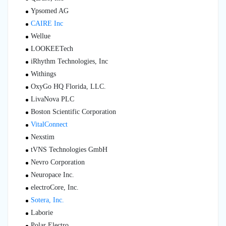
Ypsomed AG
CAIRE Inc
Wellue
LOOKEETech
iRhythm Technologies, Inc
Withings
OxyGo HQ Florida, LLC.
LivaNova PLC
Boston Scientific Corporation
VitalConnect
Nexstim
tVNS Technologies GmbH
Nevro Corporation
Neuropace Inc.
electroCore, Inc.
Sotera, Inc.
Laborie
Polar Electro