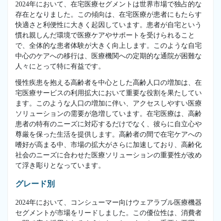
2024年において、在宅医療セグメントは世界市場で独占的な
存在となりました。この傾向は、在宅医療が患者にもたらす
快適さと利便性に大きく起因しています。患者が自宅という
慣れ親しんだ環境で医療ケアやサポートを受けられること
で、全体的な患者体験が大きく向上します。このような自宅
中心のケアへの移行は、医療機関への定期的な通院が困難な
人々にとって特に有益です。
慢性疾患を抱える高齢者を中心とした高齢人口の増加は、在
宅医療サービスの利用拡大において重要な役割を果たしてい
ます。このような人口の増加に伴い、アクセスしやすい医療
ソリューションの需要が急増しています。在宅医療は、高齢
患者の特有のニーズに対応するだけでなく、彼らに自立心や
尊厳を保った生活を提供します。高齢者の間で在宅ケアへの
嗜好が高まる中、市場の拡大がさらに加速しており、高齢化
社会のニーズに合わせた医療ソリューションの重要性が改め
て浮き彫りとなっています。
グレード別
2024年において、コンシューマー向けウェアラブル医療機器
セグメントが市場をリードしました。この優位性は、消費者