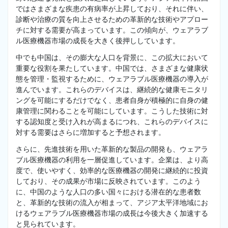
ではさまざまな疾患の有病率が上昇しており、それに伴い、
診断や治療の質を向上させるための革新的な技術やアプロー
チに対する需要が高まっています。この傾向が、ウェアラブ
ル医療機器市場の成長を大きく後押ししています。
中でも中国は、その膨大な人口を背景に、この拡大において
重要な役割を果たしています。中国では、さまざまな健康状
態を管理・監視するために、ウェアラブル医療機器の導入が
進んでいます。これらのデバイスは、継続的な健康モニタリ
ングを可能にするだけでなく、患者自身が積極的に自身の健
康管理に関わることを可能にしています。こうした技術に対
する認知度と受け入れが高まるにつれ、これらのデバイスに
対する需要はさらに増加すると予想されます。
さらに、先進技術を用いた革新的な製品の開発も、ウェアラ
ブル医療機器の利用を一層促進しています。企業は、より高
度で、使いやすく、効率的な医療機器の開発に継続的に投資
しており、その成果が市場に反映されています。このよう
に、中国のような人口の多い国々における潜在的な患者数
と、革新的な技術の流入が相まって、アジア太平洋地域にお
けるウェアラブル医療機器市場の成長は今後大きく加速する
と見られています。