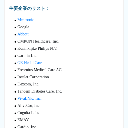
主要企業のリスト：
Medtronic
Google
Abbott
OMRON Healthcare, Inc.
Koninklijke Philips N.V.
Garmin Ltd
GE HealthCare
Fresenius Medical Care AG
Insulet Corporation
Dexcom, Inc.
Tandem Diabetes Care, Inc.
VivaLNK, Inc.
AliveCor, Inc.
Cognita Labs
EMAY
Qardio, Inc