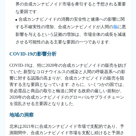
界の合成カンナビノイド市場を牽引すると予想される重要
な要因です.
合成カンナビノイドの消費の安全性と健康への影響に関
する不確実性の増加、合成カンナビノイドが人間の
脳
に悪
影響を与えるという証拠の増加は、市場全体の成長を減速
させる可能性のある主要な要因の一つであります.
COVID-19の影響分析
COVID-19は、特に2020年の合成カンナビノイドの販売を妨げ
ていた.新型なコロナウイルスの感染と人間の呼吸器系への影
響に対する認識の高まりが、合成カンナビノイドの販売を阻
害する主な要因となっています. さらに、いくつかの国では、
非必需品と商品の取引と輸送に関する政府の厳しい規制が、
2020年の合成カンナビノイドのグローバルサプライチェーン
を混乱させる主要因となりました.
地域の洞察
北米は2021年に合成カンナビノイド市場で支配的であり、予
測期間中、合成カンナビノイド市場を支配し続けると予測さ