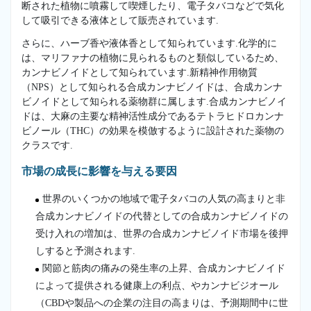
断された植物に噴霧して喫煙したり、電子タバコなどで気化
して吸引できる液体として販売されています.
さらに、ハーブ香や液体香として知られています.化学的に
は、マリファナの植物に見られるものと類似しているため、
カンナビノイドとして知られています.新精神作用物質
（NPS）として知られる合成カンナビノイドは、合成カンナ
ビノイドとして知られる薬物群に属します.合成カンナビノイ
ドは、大麻の主要な精神活性成分であるテトラヒドロカンナ
ビノール（THC）の効果を模倣するように設計された薬物の
クラスです.
市場の成長に影響を与える要因
世界のいくつかの地域で電子タバコの人気の高まりと非
合成カンナビノイドの代替としての合成カンナビノイドの
受け入れの増加は、世界の合成カンナビノイド市場を後押
しすると予測されます.
関節と筋肉の痛みの発生率の上昇、合成カンナビノイド
によって提供される健康上の利点、やカンナビジオール
（CBDや製品への企業の注目の高まりは、予測期間中に世