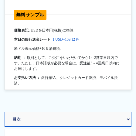
無料サンプル
価格表記:
USDを日本円(税抜)に換算
本日の銀行送金レート:
1 USD=159.12 円
米ドル表示価格+10％消費税.
納期 ：
原則として、ご受注をいただいてから1～2営業日以内で
す。ただし、日本語版が必要な場合は、受注後3～4営業日以内に
お届けします。
お支払い方法 ：
銀行振込、クレジットカード決済、モバイル決
済。