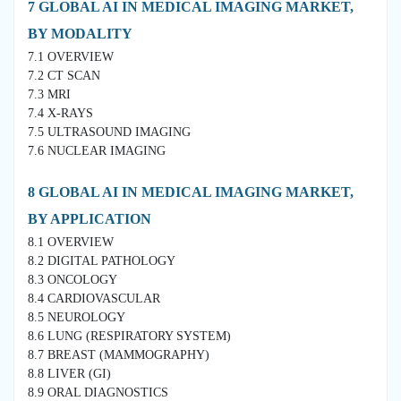
7 GLOBAL AI IN MEDICAL IMAGING MARKET,
BY MODALITY
7.1 OVERVIEW
7.2 CT SCAN
7.3 MRI
7.4 X-RAYS
7.5 ULTRASOUND IMAGING
7.6 NUCLEAR IMAGING
8 GLOBAL AI IN MEDICAL IMAGING MARKET,
BY APPLICATION
8.1 OVERVIEW
8.2 DIGITAL PATHOLOGY
8.3 ONCOLOGY
8.4 CARDIOVASCULAR
8.5 NEUROLOGY
8.6 LUNG (RESPIRATORY SYSTEM)
8.7 BREAST (MAMMOGRAPHY)
8.8 LIVER (GI)
8.9 ORAL DIAGNOSTICS