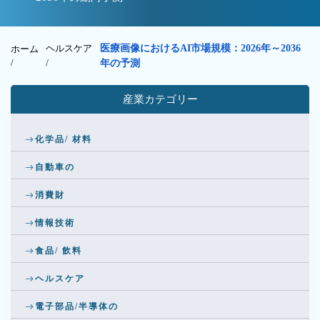
ヘルスケア
医療画像におけるAI市場規模：2026年～2036
ホーム
/
/
年の予測
産業カテゴリー
化学品/ 材料
自動車の
消費財
情報技術
食品/ 飲料
ヘルスケア
電子部品/半導体の