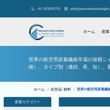
+81-5050505761
sales@panoramadatainsights.
ホーム
産業
世界の航空用炭素繊維市場の規模シェ
維）、タイプ別（連続、長、短）、最
ホーム /
化学品/ 材料
世界の航空用炭素繊
/
産業カテゴリー