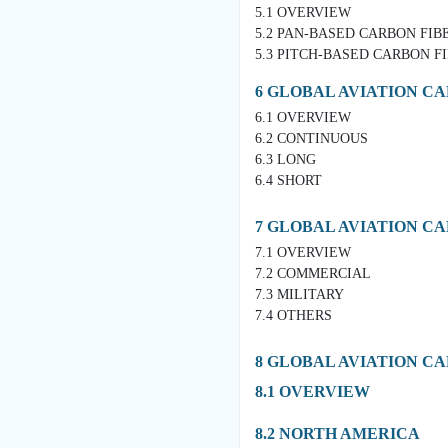
5.1 OVERVIEW
5.2 PAN-BASED CARBON FIB
5.3 PITCH-BASED CARBON F
6 GLOBAL AVIATION C
6.1 OVERVIEW
6.2 CONTINUOUS
6.3 LONG
6.4 SHORT
7 GLOBAL AVIATION C
7.1 OVERVIEW
7.2 COMMERCIAL
7.3 MILITARY
7.4 OTHERS
8 GLOBAL AVIATION C
8.1 OVERVIEW
8.2 NORTH AMERICA