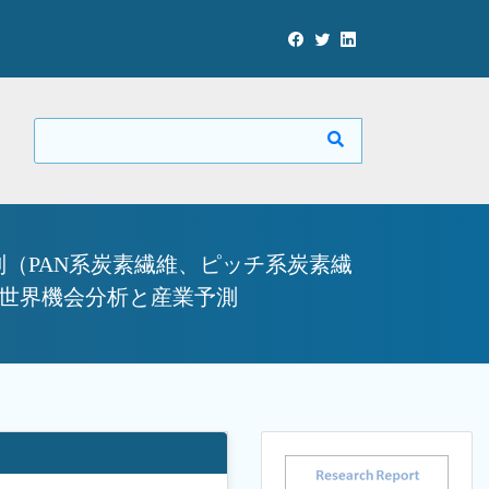
（PAN系炭素繊維、ピッチ系炭素繊
の世界機会分析と産業予測