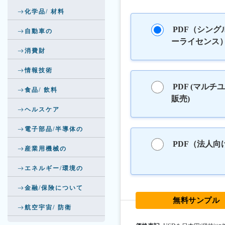
化学品/ 材料
PDF（シング
自動車の
ーライセンス
消費財
情報技術
PDF (マルチ
食品/ 飲料
販売)
ヘルスケア
電子部品/半導体の
PDF（法人向
産業用機械の
エネルギー/環境の
金融/保険について
無料サンプル
航空宇宙/ 防衛