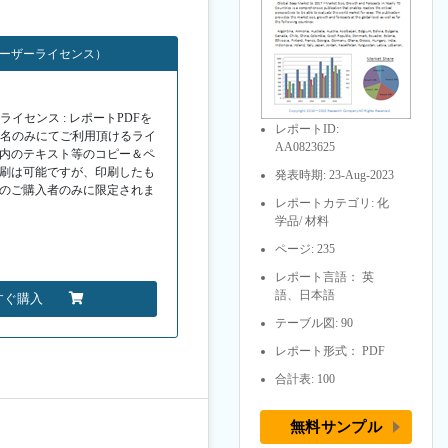
ユーザーライセンス）
イセンス : レポートPDFを
レポートID:
１名のみにてご利用頂けるライ
AA0823625
F内のテキスト等のコピー＆ペ
印刷は可能ですが、印刷したも
発表時期: 23-Aug-2023
Fのご購入者のみに限定されま
レポートカテゴリ: 化
学品/ 材料
ページ: 235
レポート言語： 英
語、日本語
すぐ購入
テーブル図: 90
レポート形式： PDF
合計表: 100
無料サンプル