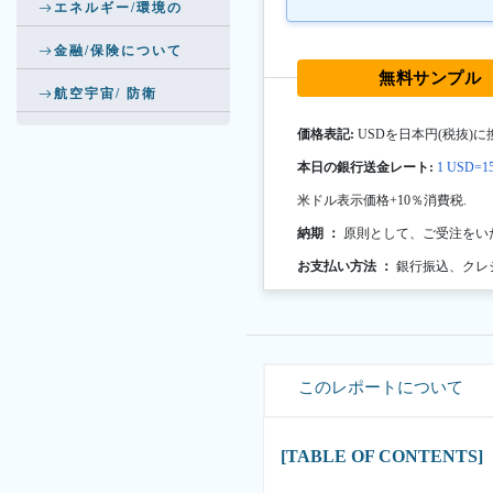
エネルギー/環境の
金融/保険について
無料サンプル
航空宇宙/ 防衛
価格表記:
USDを日本円(税抜)に
本日の銀行送金レート:
1 USD=15
米ドル表示価格+10％消費税.
納期 ：
原則として、ご受注をい
お支払い方法 ：
銀行振込、クレ
このレポートについて
[TABLE OF CONTENTS]