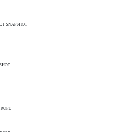
KET SNAPSHOT
PSHOT
UROPE