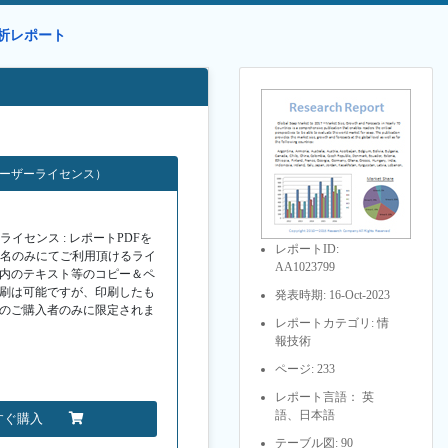
分析レポート
ユーザーライセンス）
イセンス : レポートPDFを
レポートID:
１名のみにてご利用頂けるライ
AA1023799
F内のテキスト等のコピー＆ペ
印刷は可能ですが、印刷したも
発表時期: 16-Oct-2023
Fのご購入者のみに限定されま
レポートカテゴリ: 情
報技術
ページ: 233
レポート言語： 英
語、日本語
すぐ購入
テーブル図: 90