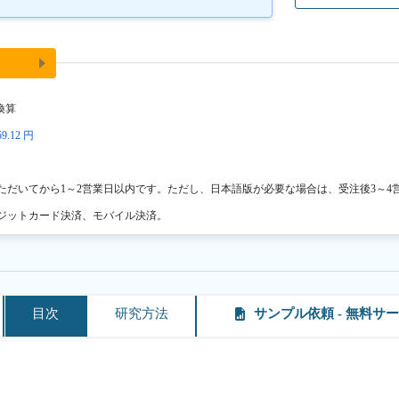
換算
9.12 円
ただいてから1～2営業日以内です。ただし、日本語版が必要な場合は、受注後3～4
ジットカード決済、モバイル決済。
目次
研究方法
サンプル依頼 - 無料サ