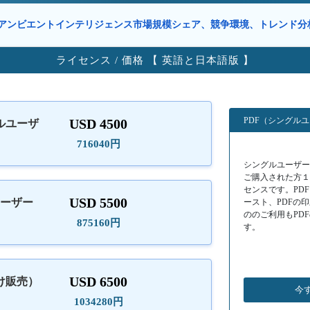
アンビエントインテリジェンス市場規模シェア、競争環境、トレンド
ライセンス / 価格 【 英語と日本語版 】
PDF（シングル
USD 4500
ルユーザ
）
716040円
シングルユーザーラ
ご購入された方
センスです。PD
USD 5500
ユーザー
ースト、PDFの
ののご利用もPD
875160円
す。
USD 6500
け販売）
今
1034280円