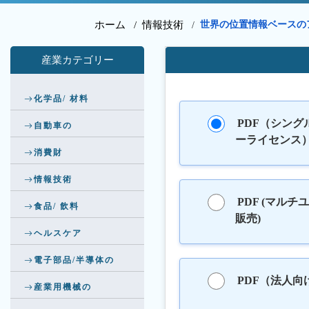
ホーム /
情報技術
世界の位置情報ベースの
/
産業カテゴリー
化学品/ 材料
PDF（シング
自動車の
ーライセンス
消費財
情報技術
PDF (マルチ
食品/ 飲料
販売)
ヘルスケア
電子部品/半導体の
PDF（法人向
産業用機械の