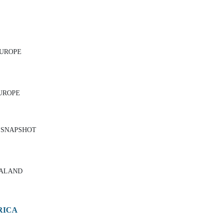
EUROPE
EUROPE
T SNAPSHOT
EALAND
RICA