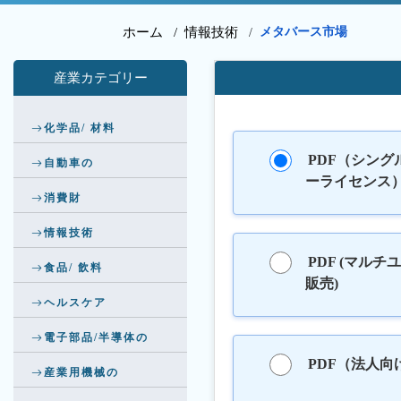
ホーム /
情報技術
メタバース市場
/
産業カテゴリー
化学品/ 材料
PDF（シング
自動車の
ーライセンス
消費財
情報技術
PDF (マルチ
食品/ 飲料
販売)
ヘルスケア
電子部品/半導体の
PDF（法人向
産業用機械の