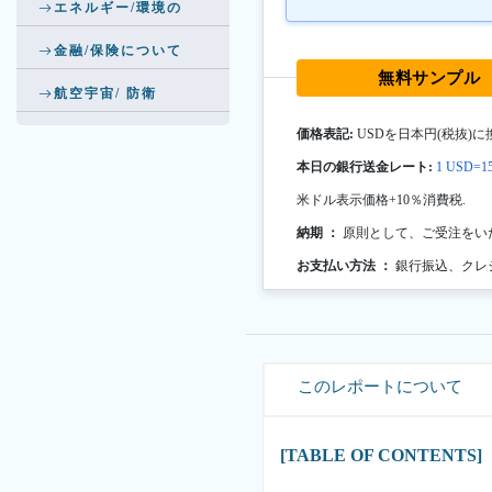
エネルギー/環境の
金融/保険について
無料サンプル
航空宇宙/ 防衛
価格表記:
USDを日本円(税抜)に
本日の銀行送金レート:
1 USD=15
米ドル表示価格+10％消費税.
納期 ：
原則として、ご受注をい
お支払い方法 ：
銀行振込、クレ
このレポートについて
[TABLE OF CONTENTS]