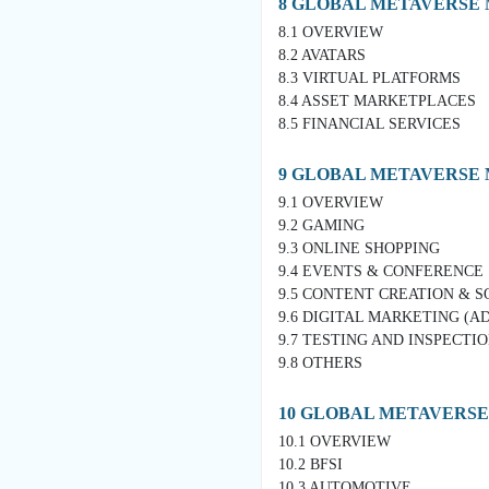
8 GLOBAL METAVERSE 
8.1 OVERVIEW
8.2 AVATARS
8.3 VIRTUAL PLATFORMS
8.4 ASSET MARKETPLACES
8.5 FINANCIAL SERVICES
9 GLOBAL METAVERSE 
9.1 OVERVIEW
9.2 GAMING
9.3 ONLINE SHOPPING
9.4 EVENTS & CONFERENCE
9.5 CONTENT CREATION & S
9.6 DIGITAL MARKETING (A
9.7 TESTING AND INSPECTI
9.8 OTHERS
10 GLOBAL METAVERSE
10.1 OVERVIEW
10.2 BFSI
10.3 AUTOMOTIVE