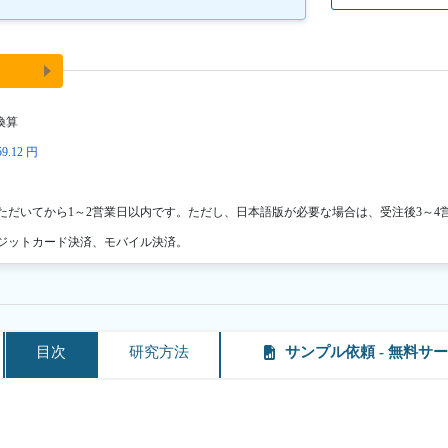
換算
9.12 円
ただいてから1～2営業日以内です。ただし、日本語版が必要な場合は、受注後3～4
ジットカード決済、モバイル決済。
目次
研究方法
サンプル依頼 - 無料サ