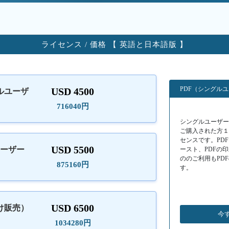
ライセンス / 価格 【 英語と日本語版 】
PDF（シングル
USD 4500
ルユーザ
）
716040円
シングルユーザーラ
ご購入された方
センスです。PD
USD 5500
ユーザー
ースト、PDFの
ののご利用もPD
875160円
す。
USD 6500
け販売）
今
1034280円