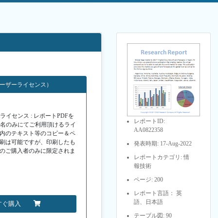
ユーザーライセンス）
イセンス : レポートPDFを
レポートID:
１名のみにてご利用頂けるライ
AA0822358
F内のテキスト等のコピー＆ペ
印刷は可能ですが、印刷したも
発表時期: 17-Aug-2022
Fのご購入者のみに限定されま
レポートカテゴリ: 情
報技術
ページ: 200
レポート言語： 英
語、日本語
すぐ購入
テーブル図: 90