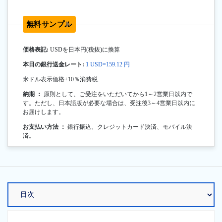
無料サンプル
価格表記:
USDを日本円(税抜)に換算
本日の銀行送金レート:
1 USD=159.12 円
米ドル表示価格+10％消費税.
納期 ：
原則として、ご受注をいただいてから1～2営業日以内で
す。ただし、日本語版が必要な場合は、受注後3～4営業日以内に
お届けします。
お支払い方法 ：
銀行振込、クレジットカード決済、モバイル決
済。