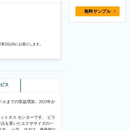
無料サンプル
営業日以内にお届けします。
ービス
米ドルまでの収益増加、2023年か
ットネス センターです。 ピラ
重点を置いたエクササイズの一
ます。 一方、ヨガは、身体的な