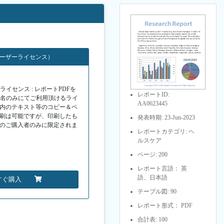
ユーザーライセンス）
イセンス : レポートPDFを
レポートID:
１名のみにてご利用頂けるライ
AA0623445
F内のテキスト等のコピー＆ペ
印刷は可能ですが、印刷したも
発表時期: 23-Jun-2023
Fのご購入者のみに限定されま
レポートカテゴリ: ヘ
ルスケア
ページ: 200
レポート言語： 英
語、日本語
すぐ購入
テーブル図: 90
レポート形式： PDF
合計表: 100