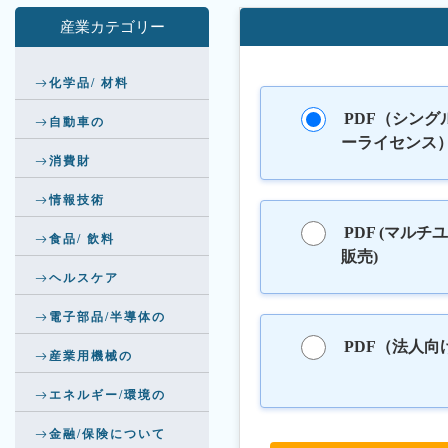
産業カテゴリー
化学品/ 材料
PDF（シング
自動車の
ーライセンス
消費財
情報技術
PDF (マルチ
食品/ 飲料
販売)
ヘルスケア
電子部品/半導体の
PDF（法人向
産業用機械の
エネルギー/環境の
金融/保険について