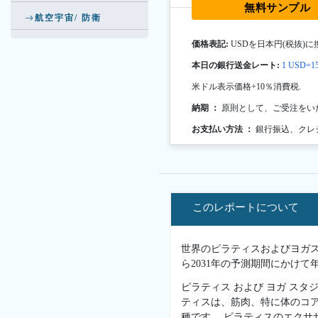
無料サンプル
航空宇宙/ 防衛
価格表記:
USDを日本円(税抜)に
本日の銀行送金レート:
1 USD=15
米ドル表示価格+10％消費税.
納期 ：
原則として、ご受注をい
お支払い方法 ：
銀行振込、クレ
このレポートについて
世界のピラティスおよびヨガスタジ
ら2031年の予測期間にかけて
ピラティス および ヨガ ス
ティスは、筋肉、特に体のコ
種です。 ピラティスのエクサ