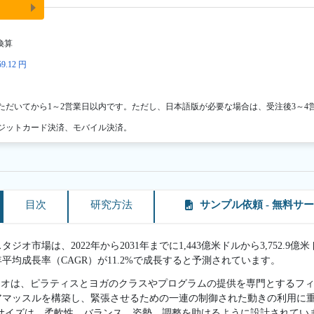
換算
9.12 円
ただいてから1～2営業日以内です。ただし、日本語版が必要な場合は、受注後3～4
ジットカード決済、モバイル決済。
目次
研究方法
サンプル依頼 - 無料サ
オ市場は、2022年から2031年までに1,443億米ドルから3,752.9億
年平均成長率（CAGR）が11.2%で成長すると予測されています。
タジオは、ピラティスとヨガのクラスやプログラムの提供を専門とするフィ
アマッスルを構築し、緊張させるための一連の制御された動きの利用に
サイズは、柔軟性、バランス、姿勢、調整を助けるように設計されてい