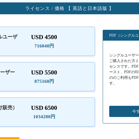
ライセンス / 価格 【 英語と日本語版 】
PDF（シングル
USD 4500
ルユーザ
）
716040円
シングルユーザーラ
ご購入された方
センスです。PD
USD 5500
ユーザー
ースト、PDFの
ののご利用もPD
875160円
す。
USD 6500
け販売）
今
1034280円