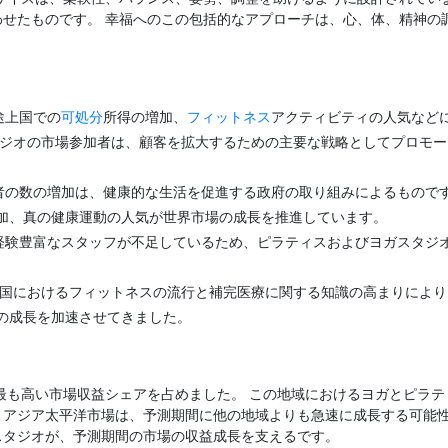
わせたものです。 幸福へのこの包括的なアプローチは、心、体、精神の
途上国での
可処分
所得の増加、
フィットネス
アクティビティの人気など
タジオの市場参加者は、顧客を拡大するための主要な戦略としてプロモ
者の数の増加は、健康的な生活を促進する政府の取り組みによるものです
加、真の健康運動の人気が世界市場の成長を推進しています。
経験豊富なスタッフが不足しているため、ピラティスおよびヨガスタジ
、米国におけるフィットネスの流行と補完医療に関する知識の高まりによ
の成長を加速させてきました。
洋が最も高い市場収益シェアを占めました。 この地域におけるヨガとピラ
、アジア太平洋市場は、予測期間に他の地域よりも急速に成長する可能性
スタジオが、予測期間の市場の収益成長を支えるです。