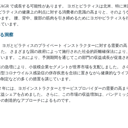
CAGR で成長する可能性があります。 ヨガとピラティスは北米、特に
やピラティスの健康上の利点に対する消費者の意識の高まりと、そのよう
います。 腰、背中、腹部の筋肉を引き締めるためにヨガやピラティスを
しています。
る洞察
には、ヨガとピラティスのプライベート インストラクターに対する需要の
した。 さまざまな国の政府によって施行された社会的距離確保法により
ています。 これにより、予測期間を通じてこの部門の収益成長が促進さ
業の急増により、小規模企業セグメントが世界市場を支配しました。 さ
新型コロナウイルス感染症の併存疾患を念頭に置きながら健康的なライ
の制定などの多くの措置を講じています。
22 年には、ヨガインストラクターとサービスプロバイダーの需要の高
収益シェアを占めました。 さらに、この市場の収益増加は、パンデミッ
ーの創造的なアプローチによるものです。