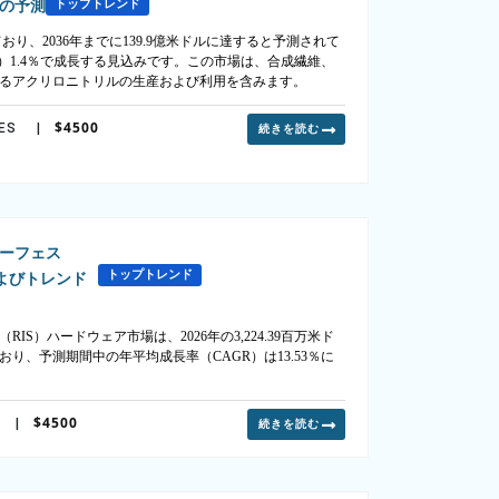
年の予測
トップトレンド
おり、2036年までに139.9億米ドルに達すると予測されて
GR）1.4％で成長する見込みです。この市場は、合成繊維、
るアクリロニトリルの生産および利用を含みます。
$4500
ES
|
続きを読む
ーフェス
トップトレンド
よびトレンド
）ハードウェア市場は、2026年の3,224.39百万米ド
れており、予測期間中の年平均成長率（CAGR）は13.53％に
$4500
|
続きを読む