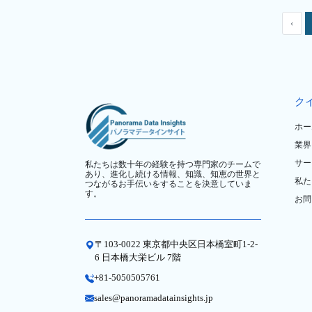
‹
ク
ホー
業界
サー
私たちは数十年の経験を持つ専門家のチームで
あり、進化し続ける情報、知識、知恵の世界と
私た
つながるお手伝いをすることを決意していま
す。
お問
〒103-0022 東京都中央区日本橋室町1-2-
6 日本橋大栄ビル 7階
+81-5050505761
sales@panoramadatainsights.jp