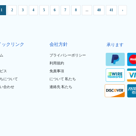
1
2
3
4
5
6
7
8
...
40
41
›
イックリンク
会社方針
承ります
ム
プライバシーポリシー
利用規約
ビス
免責事項
ちについて
について 私たち
い合わせ
連絡先 私たち