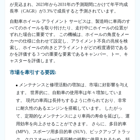
が見込まれ、2023年から2031年の予測期間にかけて年平均成
長率（CAGR）が3.3%で成長すると予測されています。
自動車ホイール アライメント サービスは、製造時に車両のす
べてのホイールを取り付けたり、走行中にホイールの位置が
ずれた場合に重要です。 この機械は、ホイールの角度をメー
カーの仕様に合わせて設定し、アライメント不良の兆候を検
索し、ホイールの向きとアライメントがどの程度適切である
かを評価する 3 つの重要な要素であるキャンバー、トー、キ
ャスターを評価します。
市場を牽引する要因:
メンテナンスと修理活動の増加は、市場に好影響を与え
ます。 世界的に、自動車の使用率は年々増加していま
す。 現代の車両は長持ちするように作られており、非常
に耐久性のあるエンジンを搭載しています。 したがっ
て、定期的なメンテナンスにより車両の寿命を延ばし、運
用効率を向上させることができます。 さらに、多目的車
(MPV)、スポーツ用多目的車 (SUV)、ピックアップ トラッ
ク、クロスオーバーは長距離の移動に使用されるため、頻