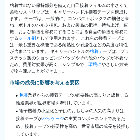
粘着性のない保持部分を備えた自己接着フィルムの小さくて
柔軟なストリップは、キャリーハンドル接着テープを構成し
ます。 テープは、一般的に、コンパクトボックスの梱包と束
ね、ボトルのバルク梱包、および製品の把持、持ち上げ、運
搬、および輸送を容易にすることによる食品の輸送を容易に
する
シール剤
として使用されます。 これらの接着テープに
は、最も重要な機能である耐熱性や耐湿性などの高度な特性
が含まれています。 キャリーハンドルの
粘着テ
ープは、プラ
スチック製のショッピングバッグやその他のバッグが不要な
ため、費用対効果が高く、シンプルで、
環境に
やさしい方法
で物を運ぶことができます。
市場の成長に影響を与える要因
包装
業界からの接着テープの必要性の高まりと成長する
輸送業界が世界市場を牽引しています。
電子機器の小型化と子供のおもちゃの人気の高まりは、
接着テープが
パッケージ
の主要コンポーネントであるた
め、接着テープの必要性を高め、世界市場の成長を後押し
しています。