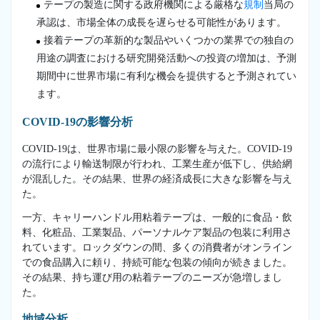
テープの製造に関する政府機関による厳格な
規制
当局の
承認は、市場全体の成長を遅らせる可能性があります。
接着テープの革新的な製品やいくつかの業界での独自の
用途の調査における研究開発活動への投資の増加は、予測
期間中に世界市場に有利な機会を提供すると予測されてい
ます。
COVID-19の影響分析
COVID-19は、世界市場に最小限の影響を与えた。COVID-19
の流行により輸送制限が行われ、工業生産が低下し、供給網
が混乱した。その結果、世界の経済成長に大きな影響を与え
た。
一方、キャリーハンドル用粘着テープは、一般的に食品・飲
料、化粧品、工業製品、パーソナルケア製品の包装に利用さ
れています。ロックダウンの間、多くの消費者がオンライン
での食品購入に頼り、持続可能な包装の傾向が続きました。
その結果、持ち運び用の粘着テープのニーズが急増しまし
た。
地域分析