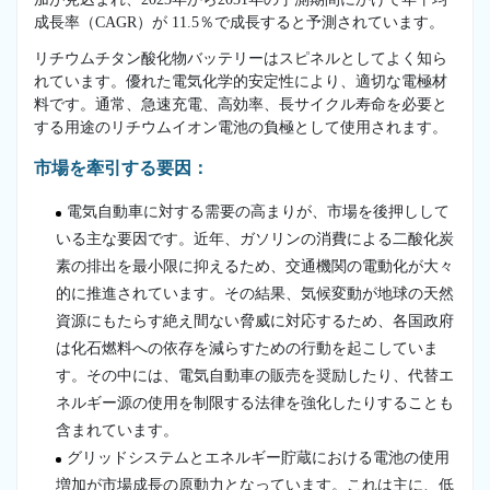
成長率（CAGR）が 11.5％で成長すると予測されています。
リチウムチタン酸化物バッテリーはスピネルとしてよく知ら
れています。優れた電気化学的安定性により、適切な電極材
料です。通常、急速充電、高効率、長サイクル寿命を必要と
する用途のリチウムイオン電池の負極として使用されます。
市場を牽引する要因：
電気自動車に対する需要の高まりが、市場を後押しして
いる主な要因です。近年、ガソリンの消費による二酸化炭
素の排出を最小限に抑えるため、交通機関の電動化が大々
的に推進されています。その結果、気候変動が地球の天然
資源にもたらす絶え間ない脅威に対応するため、各国政府
は化石燃料への依存を減らすための行動を起こしていま
す。その中には、電気自動車の販売を奨励したり、代替エ
ネルギー源の使用を制限する法律を強化したりすることも
含まれています。
グリッドシステムとエネルギー貯蔵における電池の使用
増加が市場成長の原動力となっています。これは主に、低