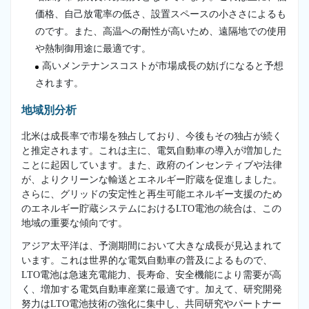
価格、自己放電率の低さ、設置スペースの小ささによるも
のです。また、高温への耐性が高いため、遠隔地での使用
や熱制御用途に最適です。
高いメンテナンスコストが市場成長の妨げになると予想
されます。
地域別分析
北米は成長率で市場を独占しており、今後もその独占が続く
と推定されます。これは主に、電気自動車の導入が増加した
ことに起因しています。また、政府のインセンティブや法律
が、よりクリーンな輸送とエネルギー貯蔵を促進しました。
さらに、グリッドの安定性と再生可能エネルギー支援のため
のエネルギー貯蔵システムにおけるLTO電池の統合は、この
地域の重要な傾向です。
アジア太平洋は、予測期間において大きな成長が見込まれて
います。これは世界的な電気自動車の普及によるもので、
LTO電池は急速充電能力、長寿命、安全機能により需要が高
く、増加する電気自動車産業に最適です。加えて、研究開発
努力はLTO電池技術の強化に集中し、共同研究やパートナー