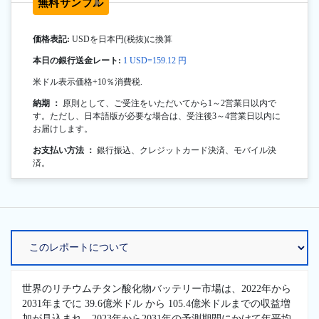
無料サンプル
価格表記:
USDを日本円(税抜)に換算
本日の銀行送金レート:
1 USD=159.12 円
米ドル表示価格+10％消費税.
納期 ：
原則として、ご受注をいただいてから1～2営業日以内で
す。ただし、日本語版が必要な場合は、受注後3～4営業日以内に
お届けします。
お支払い方法 ：
銀行振込、クレジットカード決済、モバイル決
済。
世界のリチウムチタン酸化物バッテリー市場は、2022年から
2031年までに 39.6億米ドル から 105.4億米ドルまでの収益増
加が見込まれ、2023年から2031年の予測期間にかけて年平均