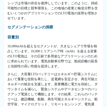
シップは市場の存在を後押ししています。このように、持続
可能性の目標と競争環境も、この地域の産業と輸送分野を含
むいくつかのアプリケーションでのLTO電池の採用を増加さ
せています。
セグメンテーションの洞察
容量別
10,000mAhを超えるセグメントが、大きなシェアで市場を独
占しています。10,000ミリアンペア時（mAh）を超える容量
のLTO電池は、その広範で多用途なアプリケーションのため
に求められています。電気自動車分野では、航続距離の延長
と信頼性の高い性能を提供します。
さらに、大容量LTOバッテリーはエネルギー貯蔵システムに
おいて重要な役割を果たし、送電網を安定させ、再生可能エ
ネルギーの統合を支援します。産業機器に電力を供給し、ダ
ウンタイムを減らし、緊急システムやデータセンターのバッ
クアップ電源として機能します。その結果、これらのバッテ
リーは、建設機械、船舶、再生可能エネルギーシステム、航
空宇宙、マイクログリッド、リモートセンシング、電気通