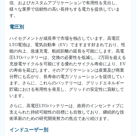
信、およびカスタムアプリケーションで有用性を見出し、
様々な業界で信頼性の高い長持ちする電力を提供していま
す。
電圧別
ハイセグメントが成長率で市場を独占しています。高電圧
LTO電池は、電気自動車（EV）でますます好まれており、性
能の向上、急速充電、航続距離の延長を可能にします。高電
圧LTOバッテリーは、交換の必要性を低減し、2万回を超える
充放電サイクルを可能にする優れたサイクル寿命により、EV
の寿命を延ばします。そのアプリケーションは産業及び商業
分野にも広がり、長寿命の電力ソリューションを提供してい
ます。さらに、これらのバッテリーは、グリッドエネルギー
貯蔵における有用性を発見し、グリッドの安定性に貢献して
います。
さらに、高電圧LTOバッテリーは、政府のインセンティブに
支えられた持続可能性の目標にも合致しており、継続的な技
術革新のための研究開発努力の焦点であり続けます。
インドユーザー別