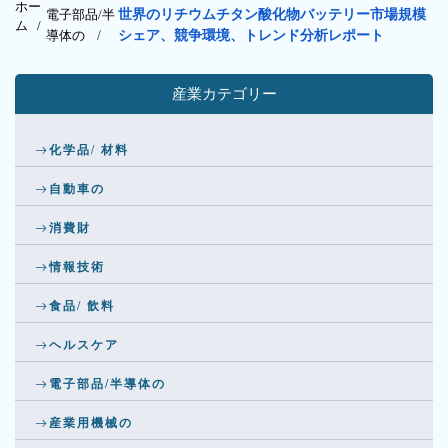
ホー
電子部品/半
世界のリチウムチタン酸化物バッテリー市場規模
ム /
導体の
/
シェア、競争環境、トレンド分析レポート
産業カテゴリー
化学品/ 材料
自動車の
消費財
情報技術
食品/ 飲料
ヘルスケア
電子部品/半導体の
産業用機械の