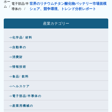
ホー
電子部品/半
世界のリチウムチタン酸化物バッテリー市場規模
ム /
導体の
/
シェア、競争環境、トレンド分析レポート
産業カテゴリー
化学品/ 材料
自動車の
消費財
情報技術
食品/ 飲料
ヘルスケア
電子部品/半導体の
産業用機械の