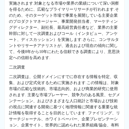
実施されます.対象となる市場や業界の業績について深い洞察
を得るために、広範なプライマリーリサーチが行われます.そ
のため、そのターゲット市場で事業を展開している主要企業
のプロダクトマネージャー、事業開発担当者、マーケティン
グディレクター、副社長、最高経営責任者など、業界の主要
幹部に対して一次調査およびコール（インタビュー、アンケ
ート、ディスカッション）を実施します.さらに、コンサルタ
ントやリサーチアナリストが、過去および現在の傾向に関し
て、今後8年から10年にわたる信頼できる調査により、意思決
定への信頼を高めます.
二次調査
二次調査は、公開ドメインにすでに存在する情報を特定、収
集、および定式化するために実施されます.この情報は、対象
市場の広範な技術的、市場志向的、および商業的研究に使用
されます. 主要な市場プレーヤー、競争力のある風景、セグメ
ンテーション、およびさまざまな人口統計と市場および技術
の視点に関連する開発に基づく地理情報に関連する重要な統
計情報を取得することを目的としています. ファイリング、リ
サーチジャーナル、ホワイトペーパー、企業プレゼンテーシ
ョン、企業サイト、世界的に認められた業界組織/協会、有料