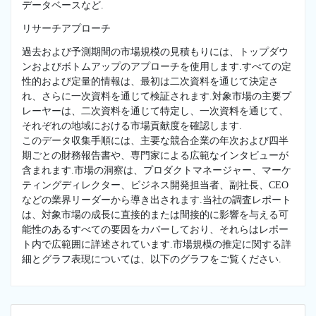
データベースなど.
リサーチアプローチ
過去および予測期間の市場規模の見積もりには、トップダウ
ンおよびボトムアップのアプローチを使用します.すべての定
性的および定量的情報は、最初は二次資料を通じて決定さ
れ、さらに一次資料を通じて検証されます.対象市場の主要プ
レーヤーは、二次資料を通じて特定し、一次資料を通じて、
それぞれの地域における市場貢献度を確認します.
このデータ収集手順には、主要な競合企業の年次および四半
期ごとの財務報告書や、専門家による広範なインタビューが
含まれます.市場の洞察は、プロダクトマネージャー、マーケ
ティングディレクター、ビジネス開発担当者、副社長、CEO
などの業界リーダーから導き出されます.当社の調査レポート
は、対象市場の成長に直接的または間接的に影響を与える可
能性のあるすべての要因をカバーしており、それらはレポー
ト内で広範囲に詳述されています.市場規模の推定に関する詳
細とグラフ表現については、以下のグラフをご覧ください.