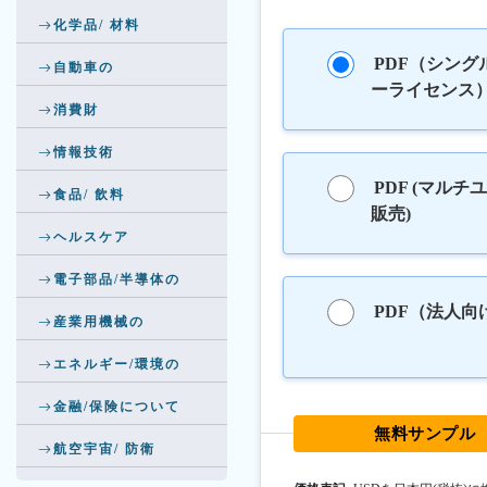
化学品/ 材料
PDF（シング
自動車の
ーライセンス
消費財
情報技術
PDF (マルチ
食品/ 飲料
販売)
ヘルスケア
電子部品/半導体の
PDF（法人向
産業用機械の
エネルギー/環境の
金融/保険について
無料サンプル
航空宇宙/ 防衛