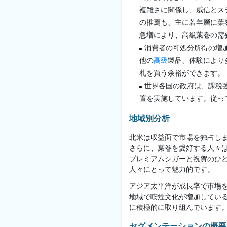
複雑さに関係し、威信とス
の推薦も、主に若年層に葉
急増により、高級葉巻の需
消費者の可処分所得の増
他の
高級
製品、体験により
札を買う余裕ができます。
世界各国の政府は、課税
置を実施しています。従っ
地域別分析
北米は収益面で市場を独占し
さらに、葉巻を愛好する人々
プレミアムシガーと祝賀のひ
人々にとって魅力的です。
アジア太平洋が成長率で市場
地域で喫煙文化が増加してい
に積極的に取り組んでいます
セグメンテーションの概要