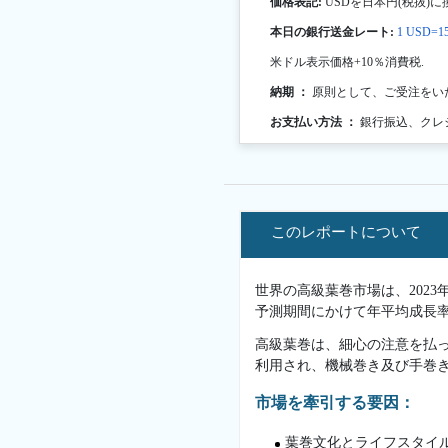
価格表記:
USDを日本円(税抜)に
本日の銀行送金レート:
1 USD=15
米ドル表示価格+10％消費税.
納期 ：
原則として、ご受注をい
お支払い方法 ：
銀行振込、クレ
このレポートについて
世界の高級葉巻市場は、2023年か
予測期間にかけて年平均成長率
高級葉巻は、細心の注意を払
利用され、機械巻き及び手巻
市場を牽引する要因：
葉巻文化とライフスタイ