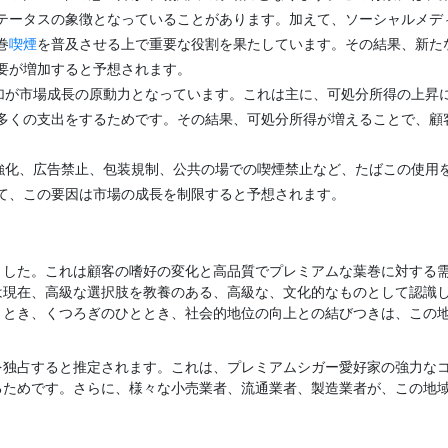
テータスの象徴となっていることがあります。加えて、ソーシャルメデ
巻
喫煙
を普及させる上で重要な役割を果たしています。その結果、新た
要が増加すると予想されます。
加が市場成長の原動力となっています。これは主に、可処分所得の上昇
多くの支出をするためです。その結果、可処分所得が増えることで、顧
強化、広告禁止、包装規制、公共の場での喫煙禁止など、たばこの使用
て、この要因は市場の成長を制限すると予想されます。
ました。これは顧客の嗜好の変化と高品質でプレミアムな葉巻に対する
は現在、高級な選択肢を教養のある、高級な、文化的なものとして認識
ととき、くつろぎのひととき、社会的地位の向上との結びつきは、この
を独占すると推定されます。これは、プレミアムシガー愛好家の強力な
るためです。さらに、様々な小売業者、流通業者、製造業者が、この地
。