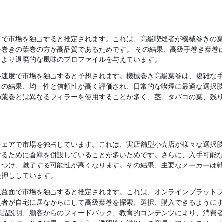
アで市場を独占すると推定されます。これは、高級喫煙者が機械巻きの
手巻きの葉巻の方が高品質であるためです。 その結果、高級手巻き葉巻
、より退廃的な風味のプロファイルを与えています。
い速度で市場を独占すると予想されます。機械巻き高級葉巻は、複雑な
その結果、均一性と信頼性が高く評価され、日常的な喫煙に最適な選択
の葉巻とは異なるフィラーを使用することが多く、茎、タバコの葉、残
シェアで市場を独占しています。これは、実店舗型小売店が様々な選択
するために倉庫を併設していることが多いためです。さらに、入手可能
きつけ、魅了する可能性が高くなります。その結果、主要なメーカーは
後押ししています。
収益面で市場を独占すると推定されます。これは、オンラインプラット
入者が自宅に居ながらにして高級葉巻を探索、選択、購入できるように
商品説明、顧客からのフィードバック、教育的コンテンツにより、消費