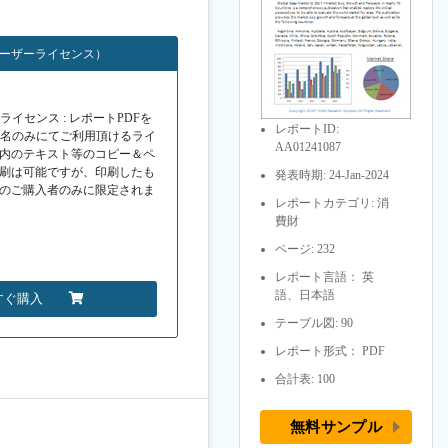
ユーザーライセンス）
イセンス : レポートPDFを
レポートID:
１名のみにてご利用頂けるライ
AA01241087
F内のテキスト等のコピー＆ペ
印刷は可能ですが、印刷したも
発表時期: 24-Jan-2024
Fのご購入者のみに限定されま
レポートカテゴリ: 消
費財
ページ: 232
レポート言語： 英
語、日本語
すぐ購入
テーブル図: 90
レポート形式： PDF
合計表: 100
無料サンプル