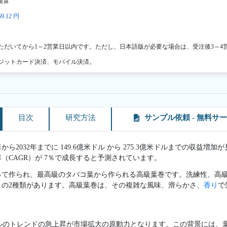
換算
9.12 円
ただいてから1～2営業日以内です。ただし、日本語版が必要な場合は、受注後3～4
ジットカード決済、モバイル決済。
目次
研究方法
サンプル依頼 - 無料サ
ら2032年までに 149.6億米ドル から 275.3億米ドルまでの収益増加が
（CAGR）が 7％で成長すると予測されています。
って作られ、最高級のタバコ葉から作られる高級葉巻です。洗練性、高
きの2種類があります。高級葉巻は、その複雑な風味、滑らかさ、
香り
で
ルのトレンドの急上昇が市場拡大の原動力となります。この背景には、