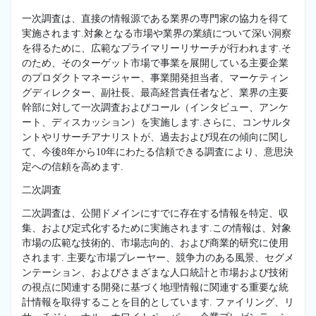
一次調査は、直接の情報源である業界の専門家の協力を得て
実施されます.対象となる市場や業界の業績について深い洞察
を得るために、広範なプライマリーリサーチが行われます.そ
のため、そのターゲット市場で事業を展開している主要企業
のプロダクトマネージャー、事業開発担当者、マーケティン
グディレクター、副社長、最高経営責任者など、業界の主要
幹部に対して一次調査およびコール（インタビュー、アンケ
ート、ディスカッション）を実施します.さらに、コンサルタ
ントやリサーチアナリストが、過去および現在の傾向に関し
て、今後8年から10年にわたる信頼できる調査により、意思決
定への信頼を高めます.
二次調査
二次調査は、公開ドメインにすでに存在する情報を特定、収
集、および定式化するために実施されます.この情報は、対象
市場の広範な技術的、市場志向的、および商業的研究に使用
されます. 主要な市場プレーヤー、競争力のある風景、セグメ
ンテーション、およびさまざまな人口統計と市場および技術
の視点に関連する開発に基づく地理情報に関連する重要な統
計情報を取得することを目的としています. ファイリング、リ