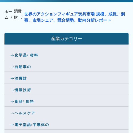
消費
ホー
世界のアクションフィギュア玩具市場 規模、成長、洞
ム /
財
/
察、市場シェア、競合情勢、動向分析レポート
産業カテゴリー
化学品/ 材料
自動車の
消費財
情報技術
食品/ 飲料
ヘルスケア
電子部品/半導体の