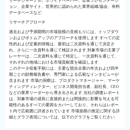
サーチジャーナル、ホワイトペーパー、企業プレゼンテーシ
ョン、企業サイト、世界的に認められた業界組織/協会、有料
データベースなど.
リサーチアプローチ
過去および予測期間の市場規模の見積もりには、トップダウ
ンおよびボトムアップのアプローチを使用します.すべての定
性的および定量的情報は、最初は二次資料を通じて決定さ
れ、さらに一次資料を通じて検証されます.対象市場の主要プ
レーヤーは、二次資料を通じて特定し、一次資料を通じて、
それぞれの地域における市場貢献度を確認します.
このデータ収集手順には、主要な競合企業の年次および四半
期ごとの財務報告書や、専門家による広範なインタビューが
含まれます.市場の洞察は、プロダクトマネージャー、マーケ
ティングディレクター、ビジネス開発担当者、副社長、CEO
などの業界リーダーから導き出されます.当社の調査レポート
は、対象市場の成長に直接的または間接的に影響を与える可
能性のあるすべての要因をカバーしており、それらはレポー
ト内で広範囲に詳述されています.市場規模の推定に関する詳
細とグラフ表現については、以下のグラフをご覧ください.