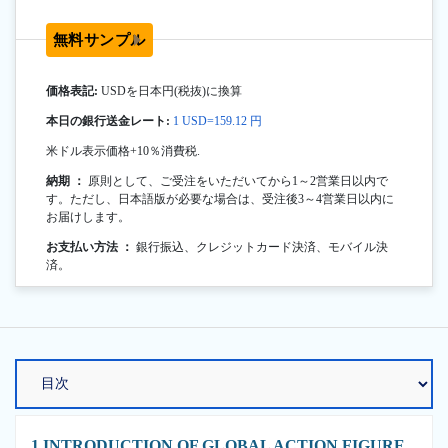
無料サンプル
価格表記:
USDを日本円(税抜)に換算
本日の銀行送金レート:
1 USD=159.12 円
米ドル表示価格+10％消費税.
納期 ：
原則として、ご受注をいただいてから1～2営業日以内で
す。ただし、日本語版が必要な場合は、受注後3～4営業日以内に
お届けします。
お支払い方法 ：
銀行振込、クレジットカード決済、モバイル決
済。
1 INTRODUCTION OF GLOBAL ACTION FIGURE