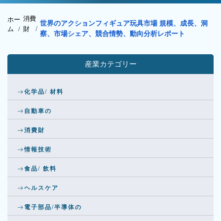
消費
ホー
世界のアクションフィギュア玩具市場 規模、成長、洞
ム /
財
/
察、市場シェア、競合情勢、動向分析レポート
産業カテゴリー
化学品/ 材料
自動車の
消費財
情報技術
食品/ 飲料
ヘルスケア
電子部品/半導体の