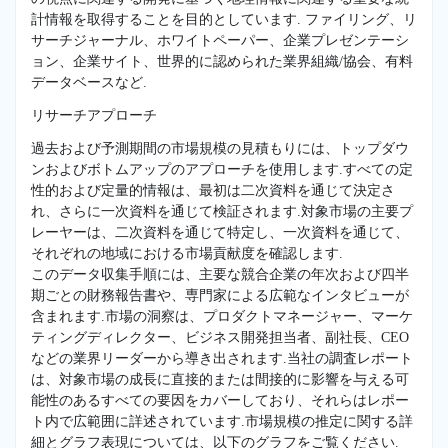
計情報を取得することを目的としています. ファイリング、リ
サーチジャーナル、ホワイトペーパー、企業プレゼンテーシ
ョン、企業サイト、世界的に認められた業界組織/協会、有料
データベースなど.
リサーチアプローチ
過去および予測期間の市場規模の見積もりには、トップダウ
ンおよびボトムアップのアプローチを使用します.すべての定
性的および定量的情報は、最初は二次資料を通じて決定さ
れ、さらに一次資料を通じて検証されます.対象市場の主要プ
レーヤーは、二次資料を通じて特定し、一次資料を通じて、
それぞれの地域における市場貢献度を確認します.
このデータ収集手順には、主要な競合企業の年次および四半
期ごとの財務報告書や、専門家による広範なインタビューが
含まれます.市場の洞察は、プロダクトマネージャー、マーケ
ティングディレクター、ビジネス開発担当者、副社長、CEO
などの業界リーダーから導き出されます.当社の調査レポート
は、対象市場の成長に直接的または間接的に影響を与える可
能性のあるすべての要因をカバーしており、それらはレポー
ト内で広範囲に詳述されています.市場規模の推定に関する詳
細とグラフ表現については、以下のグラフをご覧ください.