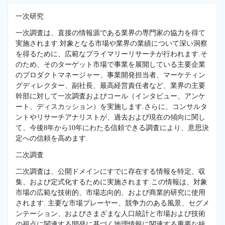
一次研究
一次調査は、直接の情報源である業界の専門家の協力を得て
実施されます.対象となる市場や業界の業績について深い洞察
を得るために、広範なプライマリーリサーチが行われます.そ
のため、そのターゲット市場で事業を展開している主要企業
のプロダクトマネージャー、事業開発担当者、マーケティン
グディレクター、副社長、最高経営責任者など、業界の主要
幹部に対して一次調査およびコール（インタビュー、アンケ
ート、ディスカッション）を実施します.さらに、コンサルタ
ントやリサーチアナリストが、過去および現在の傾向に関し
て、今後8年から10年にわたる信頼できる調査により、意思決
定への信頼を高めます.
二次調査
二次調査は、公開ドメインにすでに存在する情報を特定、収
集、および定式化するために実施されます.この情報は、対象
市場の広範な技術的、市場志向的、および商業的研究に使用
されます. 主要な市場プレーヤー、競争力のある風景、セグメ
ンテーション、およびさまざまな人口統計と市場および技術
の視点に関連する開発に基づく地理情報に関連する重要な統