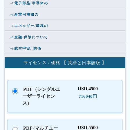
電子部品/半導体の
産業用機械の
エネルギー/環境の
金融/保険について
航空宇宙/ 防衛
ライセンス / 価格 【 英語と日本語版 】
USD 4500
PDF（シングルユ
ーザーライセン
716040円
ス）
USD 5500
PDF (マルチユー