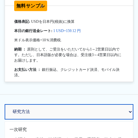
無料サンプル
価格表記:
USDを日本円(税抜)に換算
本日の銀行送金レート:
1 USD=159.12 円
米ドル表示価格+10％消費税.
納期 ：
原則として、ご受注をいただいてから1～2営業日以内で
す。ただし、日本語版が必要な場合は、受注後3～4営業日以内に
お届けします。
お支払い方法 ：
銀行振込、クレジットカード決済、モバイル決
済。
一次研究