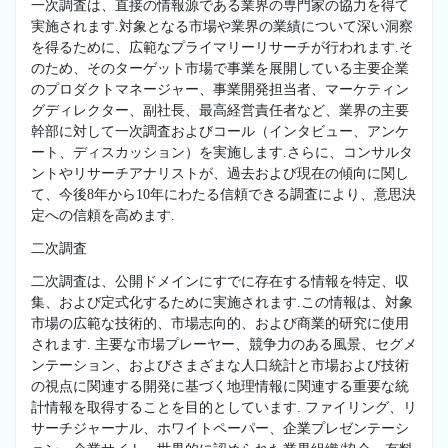
一次調査は、直接の情報源である業界の専門家の協力を得て
実施されます.対象となる市場や業界の業績について深い洞察
を得るために、広範なプライマリーリサーチが行われます.そ
のため、そのターゲット市場で事業を展開している主要企業
のプロダクトマネージャー、事業開発担当者、マーケティン
グディレクター、副社長、最高経営責任者など、業界の主要
幹部に対して一次調査およびコール（インタビュー、アンケ
ート、ディスカッション）を実施します.さらに、コンサルタ
ントやリサーチアナリストが、過去および現在の傾向に関し
て、今後8年から10年にわたる信頼できる調査により、意思決
定への信頼を高めます.
二次調査
二次調査は、公開ドメインにすでに存在する情報を特定、収
集、および定式化するために実施されます.この情報は、対象
市場の広範な技術的、市場志向的、および商業的研究に使用
されます. 主要な市場プレーヤー、競争力のある風景、セグメ
ンテーション、およびさまざまな人口統計と市場および技術
の視点に関連する開発に基づく地理情報に関連する重要な統
計情報を取得することを目的としています. ファイリング、リ
サーチジャーナル、ホワイトペーパー、企業プレゼンテーシ