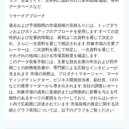
ョン、企業サイト、世界的に認められた業界組織/協会、有料
データベースなど.
リサーチアプローチ
過去および予測期間の市場規模の見積もりには、トップダウ
ンおよびボトムアップのアプローチを使用します.すべての定
性的および定量的情報は、最初は二次資料を通じて決定さ
れ、さらに一次資料を通じて検証されます.対象市場の主要プ
レーヤーは、二次資料を通じて特定し、一次資料を通じて、
それぞれの地域における市場貢献度を確認します.
このデータ収集手順には、主要な競合企業の年次および四半
期ごとの財務報告書や、専門家による広範なインタビューが
含まれます.市場の洞察は、プロダクトマネージャー、マーケ
ティングディレクター、ビジネス開発担当者、副社長、CEO
などの業界リーダーから導き出されます.当社の調査レポート
は、対象市場の成長に直接的または間接的に影響を与える可
能性のあるすべての要因をカバーしており、それらはレポー
ト内で広範囲に詳述されています.市場規模の推定に関する詳
細とグラフ表現については、以下のグラフをご覧ください.