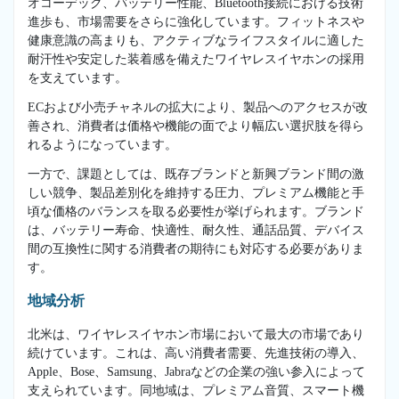
オコーデック、バッテリー性能、Bluetooth接続における技術
進歩も、市場需要をさらに強化しています。フィットネスや
健康意識の高まりも、アクティブなライフスタイルに適した
耐汗性や安定した装着感を備えたワイヤレスイヤホンの採用
を支えています。
ECおよび小売チャネルの拡大により、製品へのアクセスが改
善され、消費者は価格や機能の面でより幅広い選択肢を得ら
れるようになっています。
一方で、課題としては、既存ブランドと新興ブランド間の激
しい競争、製品差別化を維持する圧力、プレミアム機能と手
頃な価格のバランスを取る必要性が挙げられます。ブランド
は、バッテリー寿命、快適性、耐久性、通話品質、デバイス
間の互換性に関する消費者の期待にも対応する必要がありま
す。
地域分析
北米は、ワイヤレスイヤホン市場において最大の市場であり
続けています。これは、高い消費者需要、先進技術の導入、
Apple、Bose、Samsung、Jabraなどの企業の強い参入によって
支えられています。同地域は、プレミアム音質、スマート機