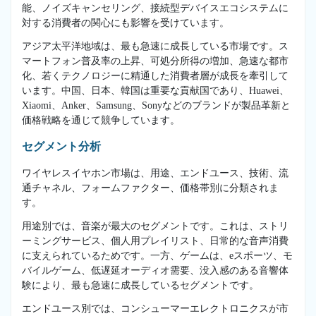
能、ノイズキャンセリング、接続型デバイスエコシステムに
対する消費者の関心にも影響を受けています。
アジア太平洋地域は、最も急速に成長している市場です。ス
マートフォン普及率の上昇、可処分所得の増加、急速な都市
化、若くテクノロジーに精通した消費者層が成長を牽引して
います。中国、日本、韓国は重要な貢献国であり、Huawei、
Xiaomi、Anker、Samsung、Sonyなどのブランドが製品革新と
価格戦略を通じて競争しています。
セグメント分析
ワイヤレスイヤホン市場は、用途、エンドユース、技術、流
通チャネル、フォームファクター、価格帯別に分類されま
す。
用途別では、音楽が最大のセグメントです。これは、ストリ
ーミングサービス、個人用プレイリスト、日常的な音声消費
に支えられているためです。一方、ゲームは、eスポーツ、モ
バイルゲーム、低遅延オーディオ需要、没入感のある音響体
験により、最も急速に成長しているセグメントです。
エンドユース別では、コンシューマーエレクトロニクスが市