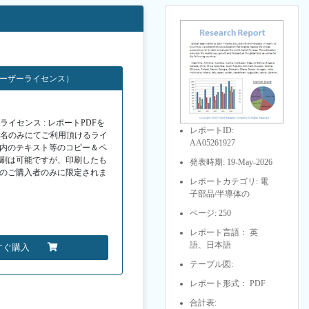
ユーザーライセンス）
イセンス : レポートPDFを
レポートID:
１名のみにてご利用頂けるライ
AA05261927
F内のテキスト等のコピー＆ペ
印刷は可能ですが、印刷したも
発表時期: 19-May-2026
Fのご購入者のみに限定されま
レポートカテゴリ: 電
子部品/半導体の
ページ: 250
レポート言語： 英
語、日本語
すぐ購入
テーブル図:
レポート形式： PDF
合計表: