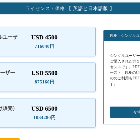
ライセンス / 価格 【 英語と日本語版 】
PDF（シングル
USD 4500
ルユーザ
）
716040円
シングルユーザーラ
ご購入された方
センスです。PD
USD 5500
ユーザー
ースト、PDFの
ののご利用もPD
875160円
す。
USD 6500
け販売）
今
1034280円