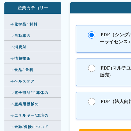
産業カテゴリー
化学品/ 材料
PDF（シング
自動車の
ーライセンス
消費財
情報技術
PDF (マルチ
食品/ 飲料
販売)
ヘルスケア
電子部品/半導体の
PDF（法人向
産業用機械の
エネルギー/環境の
金融/保険について