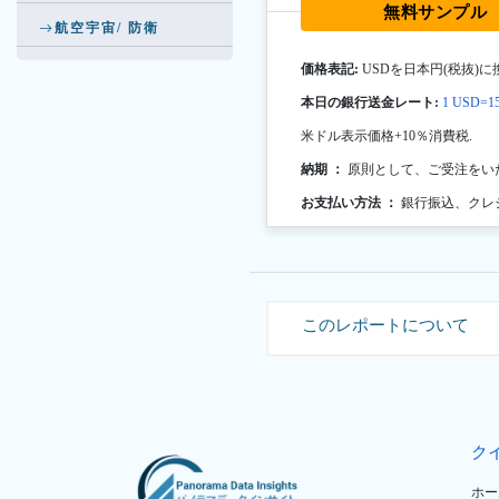
無料サンプル
航空宇宙/ 防衛
価格表記:
USDを日本円(税抜)に
本日の銀行送金レート:
1 USD=15
米ドル表示価格+10％消費税.
納期 ：
原則として、ご受注をい
お支払い方法 ：
銀行振込、クレ
このレポートについて
ク
ホー