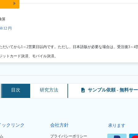
換算
9.12 円
ただいてから1～2営業日以内です。ただし、日本語版が必要な場合は、受注後3～4
ジットカード決済、モバイル決済。
目次
研究方法
サンプル依頼 - 無料サ
イックリンク
会社方針
承ります
ム
プライバシーポリシー